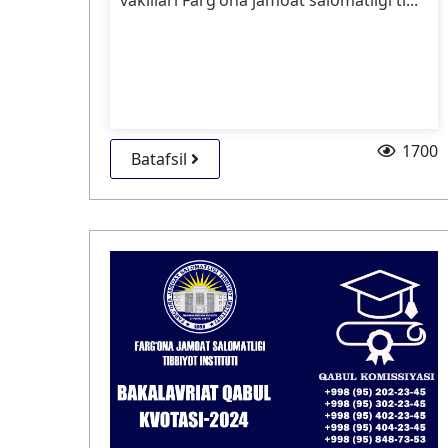
vakillari Fargʻona jamoat salomatligi ti...
1700
Batafsil