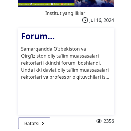
Institut yangiliklari
Jul 16, 2024
Forum...
Samarqandda Oʻzbekiston va
Qirgʻiziston oliy taʼlim muassasalari
rektorlari ikkinchi forumi boshlandi.
Unda ikki davlat oliy taʼlim muassasalari
rektorlari va professor oʻqituvchilari is...
2356
Batafsil