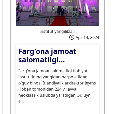
Institut yangiliklari
Apr 14, 2024
Fargʻona jamoat
salomatligi...
Fargʻona jamoat salomatligi tibbiyot
institutining yangidan barpo etilgan
o'quv binosi Irlandiyalik arxitektor Jeyms
Hoban tomonidan 224 yil avval
neoklassik uslubda yaratilgan Oq uyni
e...