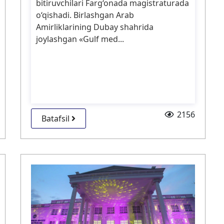
bitiruvchilari Farg‘onada magistraturada
o‘qishadi. Birlashgan Arab
Amirliklarining Dubay shahrida
joylashgan «Gulf med...
2156
Batafsil