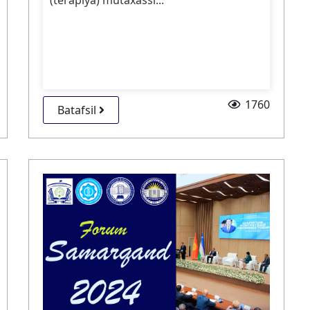
(terapiya) mutaxassi...
1760
Batafsil