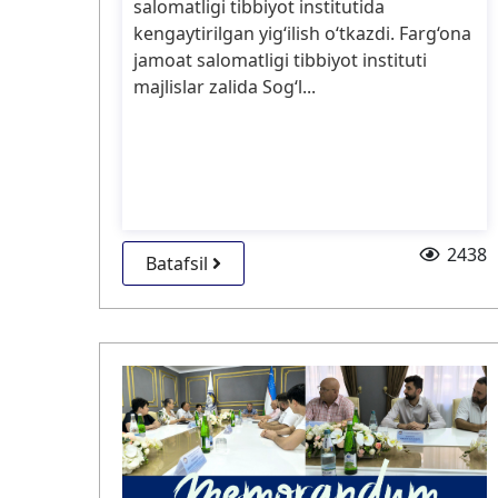
salomatligi tibbiyot institutida
kengaytirilgan yigʻilish oʻtkazdi. Farg‘ona
jamoat salomatligi tibbiyot instituti
majlislar zalida Sog‘l...
2438
Batafsil