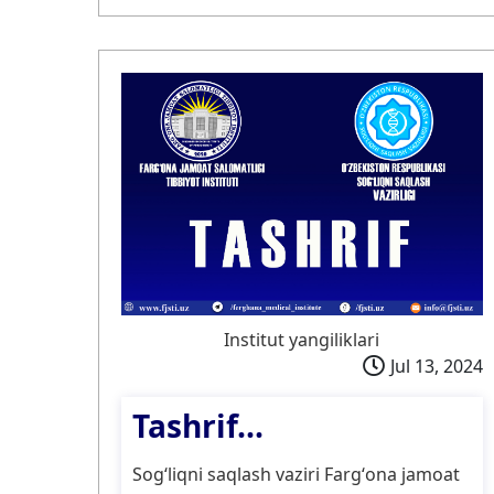
Institut yangiliklari
Jul 13, 2024
Tashrif...
Sogʻliqni saqlash vaziri Fargʻona jamoat