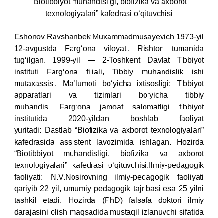
“Biotibbiyot muhandisligi, biofizika va axborot
texnologiyalari” kafedrasi o‘qituvchisi
Eshonov Ravshanbek Muxammadmusayevich 1973-yil
12-avgustda Farg‘ona viloyati, Rishton tumanida
tug‘ilgan.
1999-yil — 2-Toshkent Davlat Tibbiyot
instituti Farg‘ona filiali, Tibbiy muhandislik ishi
mutaxassisi.
Maʼlumoti bo‘yicha ixtisosligi: Tibbiyot
apparatlari va tizimlari bo‘yicha tibbiy
muhandis.
Farg‘ona jamoat salomatligi tibbiyot
institutida 2020-yildan boshlab faoliyat
yuritadi:
Dastlab “Biofizika va axborot texnologiyalari”
kafedrasida assistent lavozimida ishlagan.
Hozirda
“Biotibbiyot muhandisligi, biofizika va axborot
texnologiyalari” kafedrasi o‘qituvchisi.
Ilmiy-pedagogik
faoliyati:
N.V.Nosirovning ilmiy-pedagogik faoliyati
qariyib 22 yil, umumiy pedagogik tajribasi esa 25 yilni
tashkil etadi. Hozirda (PhD) falsafa doktori ilmiy
darajasini olish maqsadida mustaqil izlanuvchi sifatida