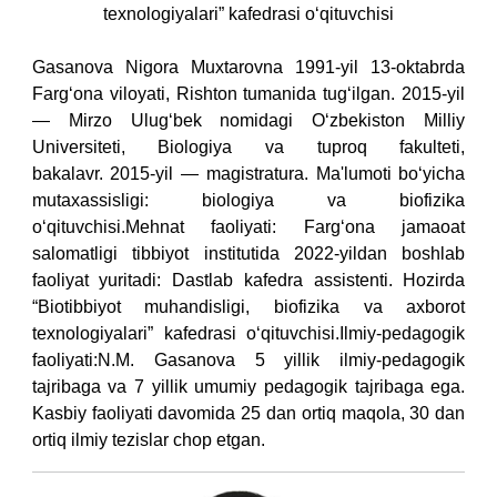
texnologiyalari” kafedrasi o‘qituvchisi
Gasanova Nigora Muxtarovna 1991-yil 13-oktabrda
Farg‘ona viloyati, Rishton tumanida tug‘ilgan.
2015-yil
— Mirzo Ulug‘bek nomidagi O‘zbekiston Milliy
Universiteti, Biologiya va tuproq fakulteti,
bakalavr.
2015-yil — magistratura.
Ma'lumoti bo‘yicha
mutaxassisligi: biologiya va biofizika
o‘qituvchisi.
Mehnat faoliyati: Farg‘ona jamaoat
salomatligi tibbiyot institutida 2022-yildan boshlab
faoliyat yuritadi:
Dastlab kafedra assistenti.
Hozirda
“Biotibbiyot muhandisligi, biofizika va axborot
texnologiyalari” kafedrasi o‘qituvchisi.
Ilmiy-pedagogik
faoliyati:N.M. Gasanova 5 yillik ilmiy-pedagogik
tajribaga va 7 yillik umumiy pedagogik tajribaga ega.
Kasbiy faoliyati davomida 25 dan ortiq maqola, 30 dan
ortiq ilmiy tezislar chop etgan.