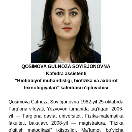
QOSIMOVA GULNOZA SOYIBJONOVNA
Kafedra assistenti
“Biotibbiyot muhandisligi, biofizika va axborot
texnologiyalari” kafedrasi o‘qituvchisi
Qosimova Gulnoza Soyibjonovna 1982-yil 25-oktabrda
Farg‘ona viloyati, Yozyovon tumanida tug‘ilgan.
2006-
yil — Farg‘ona davlat universiteti, Fizika-matematika
fakulteti, bakalavr.
2008-yil — magistratura, “Fizika
o‘qitish metodikasi” ixtisosligi.
Maʼlumoti bo‘yicha