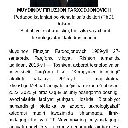
MUYDINOV FIRUZJON FARXODJONOVICH
Pedagogika fanlari bo‘yicha falsafa doktori (PhD),
dotsent
“Biotibbiyot muhandisligi, biofizika va axborot
texnologiyalari” kafedrasi mudiri
Muydinov Firuzjon Farxodjonovich 1989-yil 27-
sentabrda Farg‘ona viloyati, Rishton tumanida
tug‘ilgan.
2013-yil — Toshkent axborot texnologiyalari
universiteti Farg‘ona filiali, “Kompyuter injiniringi”
fakulteti, bakalavr.
2015-yil — magistratura
ixtisosligi.
Mehnat faoliyati: bo‘yicha dekan o‘rinbosari,
2022–2025-yillarda O‘quv-uslubiy boshqarma boshlig‘i
lavozimlarida faoliyat yuritgan. Hozirda “Biotibbiyot
muhandisligi, biofizika va axborot texnologiyalari”
kafedrasi mudiri lavozimida ishlamoqda.
Ilmiy-
pedagogik faoliyati: F.F. Muydinovning ilmiy-pedagogik
faoliyati qariyb 5 yil, umumiy pedagogik tajribasi esa