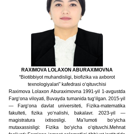
RAXIMOVA LOLAXON ABURAXIMOVNA
“Biotibbiyot muhandisligi, biofizika va axborot
texnologiyalari” kafedrasi o‘qituvchisi
Raximova Lolaxon Aburaximovna 1991-yil 1-avgustda
Farg‘ona viloyati, Buvayda tumanida tug‘ilgan. 2015-yil
— Farg‘ona davlat universiteti, Fizika-matematika
fakulteti, fizika yo‘nalishi, bakalavr. 2023-yil —
magistratura ixtisosligi.
Maʼlumoti bo‘yicha
mutaxassisligi: Fizika bo‘yicha o‘qituvchi.Mehnat