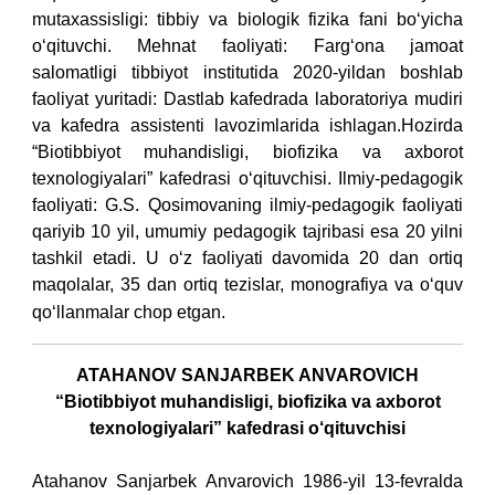
mutaxassisligi: tibbiy va biologik fizika fani bo‘yicha
o‘qituvchi.
Mehnat faoliyati:
Farg‘ona jamoat
salomatligi tibbiyot institutida 2020-yildan boshlab
faoliyat yuritadi:
Dastlab kafedrada laboratoriya mudiri
va kafedra assistenti lavozimlarida ishlagan.
Hozirda
“Biotibbiyot muhandisligi, biofizika va axborot
texnologiyalari” kafedrasi o‘qituvchisi.
Ilmiy-pedagogik
faoliyati:
G.S. Qosimovaning ilmiy-pedagogik faoliyati
qariyib 10 yil, umumiy pedagogik tajribasi esa 20 yilni
tashkil etadi.
U o‘z faoliyati davomida 20 dan ortiq
maqolalar, 35 dan ortiq tezislar, monografiya va o‘quv
qo‘llanmalar chop etgan.
ATAHANOV SANJARBEK ANVAROVICH
“Biotibbiyot muhandisligi, biofizika va axborot
texnologiyalari” kafedrasi o‘qituvchisi
Atahanov Sanjarbek Anvarovich 1986-yil 13-fevralda