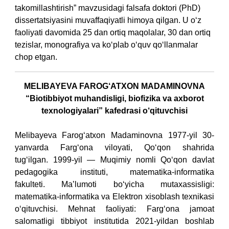
takomillashtirish” mavzusidagi falsafa doktori (PhD)
dissertatsiyasini muvaffaqiyatli himoya qilgan.
U o‘z
faoliyati davomida 25 dan ortiq maqolalar, 30 dan ortiq
tezislar, monografiya va ko‘plab o‘quv qo‘llanmalar
chop etgan.
MELIBAYEVA FAROG‘ATXON MADAMINOVNA
“Biotibbiyot muhandisligi, biofizika va axborot
texnologiyalari” kafedrasi o‘qituvchisi
Melibayeva Farog‘atxon Madaminovna 1977-yil 30-
yanvarda Farg‘ona viloyati, Qo‘qon shahrida
tug‘ilgan.
1999-yil — Muqimiy nomli Qo‘qon davlat
pedagogika instituti, matematika-informatika
fakulteti.
Maʼlumoti bo‘yicha mutaxassisligi:
matematika-informatika va Elektron xisoblash texnikasi
o‘qituvchisi.
Mehnat faoliyati:
Farg‘ona jamoat
salomatligi tibbiyot institutida 2021-yildan boshlab