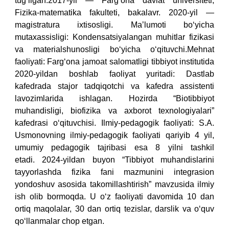
tug‘ilgan.2017-yil — Farg‘ona davlat universiteti,
Fizika-matematika fakulteti, bakalavr. 2020-yil —
magistratura ixtisosligi.
Maʼlumoti bo‘yicha
mutaxassisligi: Kondensatsiyalangan muhitlar fizikasi
va materialshunosligi bo‘yicha o‘qituvchi.Mehnat
faoliyati:
Farg‘ona jamoat salomatligi tibbiyot institutida
2020-yildan boshlab faoliyat yuritadi: Dastlab
kafedrada stajor tadqiqotchi va kafedra assistenti
lavozimlarida ishlagan. Hozirda “Biotibbiyot
muhandisligi, biofizika va axborot texnologiyalari”
kafedrasi o‘qituvchisi. Ilmiy-pedagogik faoliyati:
S.A.
Usmonovning ilmiy-pedagogik faoliyati qariyib 4 yil,
umumiy pedagogik tajribasi esa 8 yilni tashkil
etadi. 2024-yildan buyon “Tibbiyot muhandislarini
tayyorlashda fizika fani mazmunini integrasion
yondoshuv asosida takomillashtirish” mavzusida ilmiy
ish olib bormoqda. U o‘z faoliyati davomida 10 dan
ortiq maqolalar, 30 dan ortiq tezislar, darslik va o‘quv
qo‘llanmalar chop etgan.