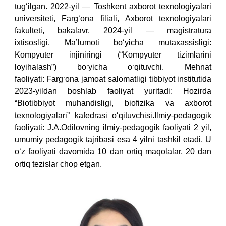
tug‘ilgan. 2022-yil — Toshkent axborot texnologiyalari
universiteti, Farg‘ona filiali, Axborot texnologiyalari
fakulteti, bakalavr. 2024-yil — magistratura
ixtisosligi.
Maʼlumoti bo‘yicha mutaxassisligi:
Kompyuter injiniringi (“Kompyuter tizimlarini
loyihalash”) bo‘yicha o‘qituvchi. Mehnat
faoliyati: Farg‘ona jamoat salomatligi tibbiyot institutida
2023-yildan boshlab faoliyat yuritadi: Hozirda
“Biotibbiyot muhandisligi, biofizika va axborot
texnologiyalari” kafedrasi o‘qituvchisi.Ilmiy-pedagogik
faoliyati: J.A.Odilovning ilmiy-pedagogik faoliyati 2 yil,
umumiy pedagogik tajribasi esa 4 yilni tashkil etadi. U
o‘z faoliyati davomida 10 dan ortiq maqolalar, 20 dan
ortiq tezislar chop etgan.