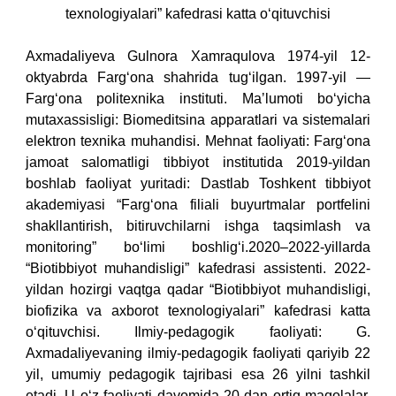
texnologiyalari” kafedrasi katta o‘qituvchisi
Axmadaliyeva Gulnora Xamraqulova 1974-yil 12-
oktyabrda Farg‘ona shahrida tug‘ilgan.
1997-yil —
Farg‘ona politexnika instituti.
Maʼlumoti bo‘yicha
mutaxassisligi: Biomeditsina apparatlari va sistemalari
elektron texnika muhandisi.
Mehnat faoliyati:
Farg‘ona
jamoat salomatligi tibbiyot institutida 2019-yildan
boshlab faoliyat yuritadi:
Dastlab Toshkent tibbiyot
akademiyasi “Farg‘ona filiali buyurtmalar portfelini
shakllantirish, bitiruvchilarni ishga taqsimlash va
monitoring” bo‘limi boshlig‘i.
2020–2022-yillarda
“Biotibbiyot muhandisligi” kafedrasi assistenti.
2022-
yildan hozirgi vaqtga qadar “Biotibbiyot muhandisligi,
biofizika va axborot texnologiyalari” kafedrasi katta
o‘qituvchisi.
Ilmiy-pedagogik faoliyati:
G.
Axmadaliyevaning ilmiy-pedagogik faoliyati qariyib 22
yil, umumiy pedagogik tajribasi esa 26 yilni tashkil
etadi. U o‘z faoliyati davomida 20 dan ortiq maqolalar,