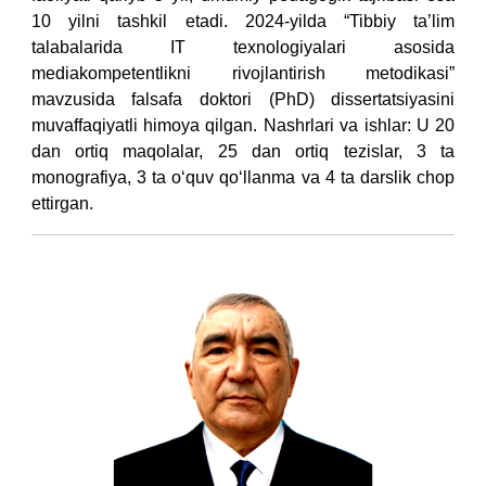
10 yilni tashkil etadi. 2024-yilda “Tibbiy ta’lim
talabalarida IT texnologiyalari asosida
mediakompetentlikni rivojlantirish metodikasi”
mavzusida falsafa doktori (PhD) dissertatsiyasini
muvaffaqiyatli himoya qilgan. Nashrlari va ishlar: U 20
dan ortiq maqolalar, 25 dan ortiq tezislar, 3 ta
monografiya, 3 ta o‘quv qo‘llanma va 4 ta darslik chop
ettirgan.