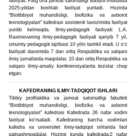
faoliyati:
Farg‘ona jamoat salomatligi tibbiyot institutida
2025-yildan boshlab faoliyat yuritadi. Hozirda
“Biotibbiyot muhandisligi, biofizika va axborot
texnologiyalari” kafedrasi assistenti lavozimida faoliyat
yuritib kelmoqda. Ilmiy-pedagogik faoliyati: L.A.
Raximovaning ilmiy-pedagogik faoliyati qariyib 7 yil,
umumiy pedagogik tajribasi 10 yilni tashkil etadi. U o‘z
faoliyati davomida 7 dan ortiq Respublika va xalqaro
ilmiy jurnallarda maqolalar, 10 dan ortiq Respublika va
xalqaro ilmiy-amaliy konferensiyalarda tezislar chop
etgan.
KAFEDRANING ILMIY-TADQIQOT ISHLARI
Tibbiy profilaktika va jamoat salomatligi fakulteti
“Biotibbiyot muhandisligi, biofizika va axborot
texnologiyalari” kafedrasi
Kafedrada 26 nafar xodim
faoliyat ko‘rsatadi. Kafedraning barcha xodimlari
kafedra va universitet ilmiy-tadqiqot ishlarida faol
qatnashmoqdalar.
Hozirgi kunda kafedrada:
2 nafar