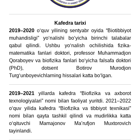
Kafedra tarixi
2019–2020
o‘quv yilining sentyabr oyida “Biotibbiyot
muhandisligi” yo‘nalishi bo‘yicha birinchi talabalar
qabul qilindi. Ushbu yo‘nalish ochilishida fizika-
matematika fanlari doktori, professor Muhammadjon
Qoraboyev va biofizika fanlari bo‘yicha falsafa doktori
(PhD), dotsent Botirov Murodjon
Turg‘unboyevichlarning hissalari katta bo‘lgan.
2019–2021
yillarda kafedra “Biofizika va axborot
texnologiyalari” nomi bilan faoliyat yuritdi. 2021–2022
o‘quv yilida kafedra “Biofizika va tibbiyot texnikasi”
nomi bilan qayta tashkil qilindi va mudirlikka katta
o‘qituvchi Mamajonov Ma’rufjon Muxtorovich
tayinlandi.