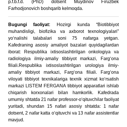
p.f.b.f.d. (PhD) dotsent Muydinov Firuzbek
Farhodjonovich boshqarib kelmoqda.
Bugungi faoliyat:
Hozirgi kunda “Biotibbiyot
muhandisligi, biofizika va axborot texnologiyalari”
yo‘nalishi talabalari soni 75 nafarga yetgan.
Kafedraning asosiy amaliyot bazalari quyidagilardan
iborat:
Respublika ixtisoslashtirilgan onkologiya va
radiologiya ilmiy-amaliy tibbiyot markazi, Farg‘ona
filiali.
Respublika ixtisoslashtirilgan urologiya ilmiy-
amaliy tibbiyot markazi, Farg‘ona filiali.
Farg‘ona
viloyati tibbiyot texnikalariga texnik xizmat ko‘rsatish
markazi
LISTEM FERGANA tibbiyot apparatlari ishlab
chiqarish korxonalari bilan hamkorlik.
Kafedrada
umumiy shtatda 21 nafar professor-o‘qituvchilar faoliyat
yuritadi, shundan 15 nafari asosiy shtatda: 1 nafar
dotsent, 2 nafar katta o‘qituvchi va 13 nafar assistentlar
mavjud.