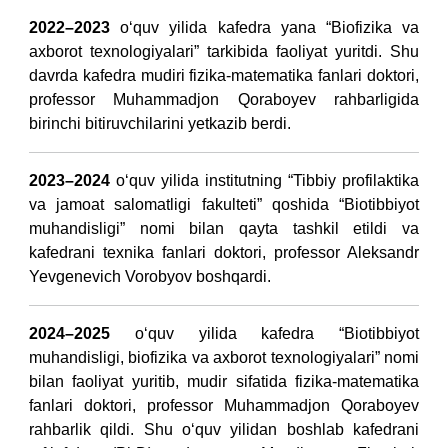
2022–2023
o‘quv yilida kafedra yana “Biofizika va
axborot texnologiyalari” tarkibida faoliyat yuritdi. Shu
davrda kafedra mudiri fizika-matematika fanlari doktori,
professor Muhammadjon Qoraboyev rahbarligida
birinchi bitiruvchilarini yetkazib berdi.
2023–2024
o‘quv yilida institutning “Tibbiy profilaktika
va jamoat salomatligi fakulteti” qoshida “Biotibbiyot
muhandisligi” nomi bilan qayta tashkil etildi va
kafedrani texnika fanlari doktori, professor Aleksandr
Yevgenevich Vorobyov boshqardi.
2024–2025
o‘quv yilida kafedra “Biotibbiyot
muhandisligi, biofizika va axborot texnologiyalari” nomi
bilan faoliyat yuritib, mudir sifatida fizika-matematika
fanlari doktori, professor Muhammadjon Qoraboyev
rahbarlik qildi. Shu o‘quv yilidan boshlab kafedrani