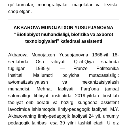
qo‘llanmalar, monografiyalar, maqolalar va tezislar
chop etgan.
AKBAROVA MUNOJATXON YUSUPJANOVNA
“Biotibbiyot muhandisligi, biofizika va axborot
texnologiyalari” kafedrasi assistenti
Akbarova Munojatxon Yusupjanovna 1966-yil 18-
sentabrda Osh viloyati, Qizil-Qiya shahrida
tug‘ilgan.
1988-yil — Frunze Politexnika
instituti.
Maʼlumoti bo‘yicha mutaxassisligi:
avtomatizatsiyalash va mexanizatsiyalash
muhandisi.
Mehnat faoliyati:
Farg‘ona jamoat
salomatligi tibbiyot institutida 2019-yildan boshlab
faoliyat olib boradi va hozirgi kungacha assistent
lavozimida ishlamoqda.
Ilmiy-pedagogik faoliyati:
M.Y.
Akbarovaning ilmiy-pedagogik faoliyati 24 yil, umumiy
pedagogik tajribasi esa 39 yilni tashkil etadi. U o‘z