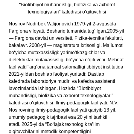
“Biotibbiyot muhandisligi, biofizika va axborot
texnologiyalari” kafedrasi o‘qituvchisi
Nosirov Nodirbek Valijonovich 1979-yil 2-avgustda
Farg‘ona viloyati, Beshariq tumanida tug‘ilgan.
2005-yil
— Farg‘ona davlat universiteti, Fizika-texnika fakulteti,
bakalavr.
2008-yil — magistratura ixtisosligi.
Maʼlumoti
bo‘yicha mutaxassisligi: yarimo‘tkazgichlar va
dielektriklar mutaxassisligi bo‘yicha o‘qituvchi.
Mehnat
faoliyati:
Farg‘ona jamoat salomatligi tibbiyot institutida
2021-yildan boshlab faoliyat yuritadi:
Dastlab
kafedrada laboratoriya mudiri va kafedra assistenti
lavozimlarida ishlagan.
Hozirda “Biotibbiyot
muhandisligi, biofizika va axborot texnologiyalari”
kafedrasi o‘qituvchisi.
Ilmiy-pedagogik faoliyati:
N.V.
Nosirovning ilmiy-pedagogik faoliyati qariyib 13 yil,
umumiy pedagogik tajribasi esa 20 yilni tashkil
etadi.
2025-yilda “Bo‘lajak texnologik ta’lim
o‘qituvchilarini metodik kompetentligini