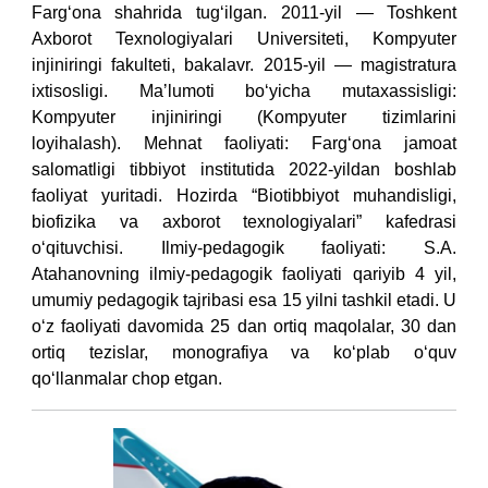
Farg‘ona shahrida tug‘ilgan.
2011-yil — Toshkent
Axborot Texnologiyalari Universiteti, Kompyuter
injiniringi fakulteti, bakalavr.
2015-yil — magistratura
ixtisosligi.
Maʼlumoti bo‘yicha mutaxassisligi:
Kompyuter injiniringi (Kompyuter tizimlarini
loyihalash).
Mehnat faoliyati:
Farg‘ona jamoat
salomatligi tibbiyot institutida 2022-yildan boshlab
faoliyat yuritadi.
Hozirda “Biotibbiyot muhandisligi,
biofizika va axborot texnologiyalari” kafedrasi
o‘qituvchisi.
Ilmiy-pedagogik faoliyati:
S.A.
Atahanovning ilmiy-pedagogik faoliyati qariyib 4 yil,
umumiy pedagogik tajribasi esa 15 yilni tashkil etadi.
U
o‘z faoliyati davomida 25 dan ortiq maqolalar, 30 dan
ortiq tezislar, monografiya va ko‘plab o‘quv
qo‘llanmalar chop etgan.