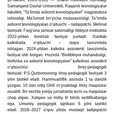
Samarqand Davlat Universiteti, Raqamli texnologiyalar
fakulteti, “Ta’limda axborot texnologiyalari” magistratura
ixtisosligi.
Maʼlumoti bo‘yicha mutaxassisligi: Ta’limda
axborot texnologiyalari o‘qituvchi – tadqiqotchi.
Mehnat
faoliyati: Farg‘ona jamoat salomatligi tibbiyot institutida
2022-yildan boshlab faoliyat yuritadi:
Dastlab
kafedrada o‘qituvchi – stajor lavozimida
ishlagan.
2024-yildan kafedra assistenti lavozimida
faoliyat olib borgan.
Hozirda “Biotibbiyot muhandisligi,
biofizika va axborot texnologiyalari” kafedrasi assistent
o‘qituvchisi.
Ilmiy-pedagogik
faoliyati: P.S.Qurbonovning ilmiy-pedagogik faoliyati 3
yilni tashkil etadi.
Hammualliflik asosida 1 ta darslik
yozgan.
10 dan ortiq OAK ro‘yxatidagi ilmiy maqolalar
muallifi.
Bir nechta xorijiy jurnallarda tezis va maqolalar
chop etgan.
Xalqaro va milliy til bilish sertifikatlariga
ega.
Umumiy pedagogik tajribasi 6 yilni tashkil
etadi.
2026–2027 o‘quv yilida mustaqil tadqiqotchi