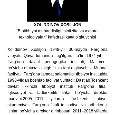
XOLIDDINOV XOSILJON
“Biotibbiyot muhandisligi, biofizika va axborot
texnologiyalari” kafedrasi katta o‘qituvchisi
Xoliddinov Xosiljon 1949-yil 30-mayda Farg‘ona
viloyati, Quva tumanida tug‘ilgan. Ta’lim:
1974-yil —
Farg‘ona davlat pedagogika instituti,
Maʼlumoti
bo‘yicha mutaxassisligi: fizika fani o‘qituvchisi.
Mehnat
faoliyati: Farg‘ona jamoat salomatligi tibbiyot institutida
1998-yildan boshlab faoliyat yuritadi:
Dastlab Toshkent
davlat ikkinchi tibbiyot instituti Farg‘ona filiali
iqtisodiyot va tadbirkorlik ishlari bo‘yicha direktor
muovini.
2005–2011 yillarda Toshkent tibbiyot
akademiyasi Farg‘ona filiali iqtisodiyot va tadbirkorlik
ishlari bo‘yicha direktor o‘rinbosari,
2011–2018 yillarda