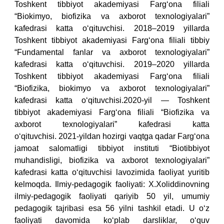
Toshkent tibbiyot akademiyasi Farg‘ona filiali
“Biokimyo, biofizika va axborot texnologiyalari”
kafedrasi katta o‘qituvchisi.
2018–2019 yillarda
Toshkent tibbiyot akademiyasi Farg‘ona filiali tibbiy
“Fundamental fanlar va axborot texnologiyalari”
kafedrasi katta o‘qituvchisi.
2019–2020 yillarda
Toshkent tibbiyot akademiyasi Farg‘ona filiali
“Biofizika, biokimyo va axborot texnologiyalari”
kafedrasi katta o‘qituvchisi.
2020-yil — Toshkent
tibbiyot akademiyasi Farg‘ona filiali “Biofizika va
axborot texnologiyalari” kafedrasi katta
o‘qituvchisi.
2021-yildan hozirgi vaqtga qadar Farg‘ona
jamoat salomatligi tibbiyot instituti “Biotibbiyot
muhandisligi, biofizika va axborot texnologiyalari”
kafedrasi katta o‘qituvchisi lavozimida faoliyat yuritib
kelmoqda.
Ilmiy-pedagogik faoliyati: X.Xoliddinovning
ilmiy-pedagogik faoliyati qariyib 50 yil, umumiy
pedagogik tajribasi esa 56 yilni tashkil etadi. U o‘z
faoliyati davomida ko‘plab darsliklar, o‘quv