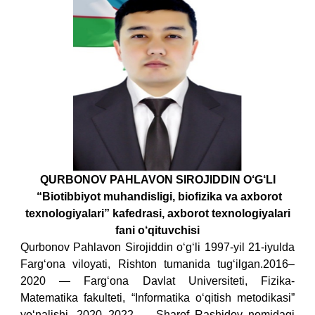
QURBONOV PAHLAVON SIROJIDDIN O‘G‘LI
“Biotibbiyot muhandisligi, biofizika va axborot
texnologiyalari” kafedrasi, axborot texnologiyalari
fani o‘qituvchisi
Qurbonov Pahlavon Sirojiddin o‘g‘li 1997-yil 21-iyulda
Farg‘ona viloyati, Rishton tumanida tug‘ilgan.
2016–
2020 — Farg‘ona Davlat Universiteti, Fizika-
Matematika fakulteti, “Informatika o‘qitish metodikasi”
yo‘nalishi.
2020–2022 — Sharof Rashidov nomidagi