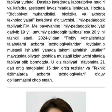
faoliyat yuritadi:
Dastlab kafedrada laboratoriya mudiri
va kafedra assistenti lavozimlarida ishlagan.
Hozirda
“Biotibbiyot muhandisligi, biofizika va axborot
texnologiyalari” kafedrasi o‘qituvchisi.
Ilmiy-pedagogik
faoliyati:
F.M. Melibayevaning ilmiy-pedagogik faoliyati
qariyib 19 yil, umumiy pedagogik tajribasi esa 20 yilni
tashkil etadi.
2024-yildan “Tibbiy yo‘nalishdagi
talabalarni axborot texnologiyalaridan foydalanib
mustaqil ishlarini yanada takomillashtirish usullari”
mavzusida oliygoh qoshida mustaqil izlanuvchi sifatida
faoliyat olib bormoqda.
U o‘z faoliyati davomida 21
dan ortiq maqolalar, 16 dan ortiq tezislar va “Texnik
tizilmalarda axborot texnologiyalari” o‘quv
qo‘llanmasini chop etgan.