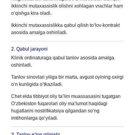
ikkinchi mutaxassislik olishni xohlagan vrachlar ham
o‘qishga kira oladi.
Ikkinchi mutaxassislikka qabul qilish to‘lov-kontrakt
asosida amalga oshiriladi.
2. Qabul jarayoni
Klinik ordinaturaga qabul tanlov asosida amalga
oshiriladi.
Tanlov sinovlari yiliga bir marta, avgust oyining oxirgi
o‘n kunligida o‘tkaziladi.
Chet elda tibbiyot oliy ta’lim muassasasini tugatgan
O‘zbekiston fuqarolari oliy ma’lumot haqidagi
hujjatlarini nostrifikatsiya qilgandan so‘ng
imtihonlarga qo‘yiladi.
3. Tanlov e’lon qilinishi