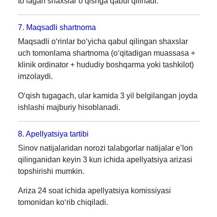
to‘lagan shaxslar o‘qishga qabul qilinadi.
7. Maqsadli shartnoma
Maqsadli o‘rinlar bo‘yicha qabul qilingan shaxslar
uch tomonlama shartnoma (o‘qitadigan muassasa +
klinik ordinator + hududiy boshqarma yoki tashkilot)
imzolaydi.
O‘qish tugagach, ular kamida 3 yil belgilangan joyda
ishlashi majburiy hisoblanadi.
8. Apellyatsiya tartibi
Sinov natijalaridan norozi talabgorlar natijalar e’lon
qilinganidan keyin 3 kun ichida apellyatsiya arizasi
topshirishi mumkin.
Ariza 24 soat ichida apellyatsiya komissiyasi
tomonidan ko‘rib chiqiladi.