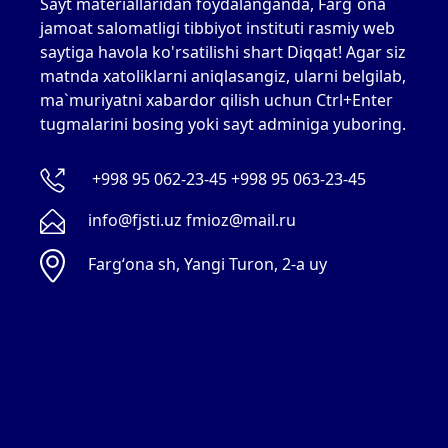
Sayt materiallaridan foydalanganda, Farg`ona
jamoat salomatligi tibbiyot instituti rasmiy web
saytiga havola ko'rsatilishi shart Diqqat! Agar siz
matnda xatoliklarni aniqlasangiz, ularni belgilab,
ma`muriyatni xabardor qilish uchun Ctrl+Enter
tugmalarini bosing yoki sayt adminiga yuboring.
+998 95 062-23-45 +998 95 063-23-45
info@fjsti.uz fmioz@mail.ru
Fargʻona sh, Yangi Turon, 2-a uy