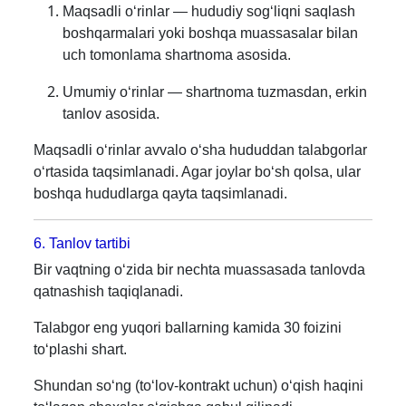
Maqsadli o‘rinlar — hududiy sog‘liqni saqlash
boshqarmalari yoki boshqa muassasalar bilan
uch tomonlama shartnoma asosida.
Umumiy o‘rinlar — shartnoma tuzmasdan, erkin
tanlov asosida.
Maqsadli o‘rinlar avvalo o‘sha hududdan talabgorlar
o‘rtasida taqsimlanadi. Agar joylar bo‘sh qolsa, ular
boshqa hududlarga qayta taqsimlanadi.
6. Tanlov tartibi
Bir vaqtning o‘zida bir nechta muassasada tanlovda
qatnashish taqiqlanadi.
Talabgor eng yuqori ballarning kamida 30 foizini
to‘plashi shart.
Shundan so‘ng (to‘lov-kontrakt uchun) o‘qish haqini