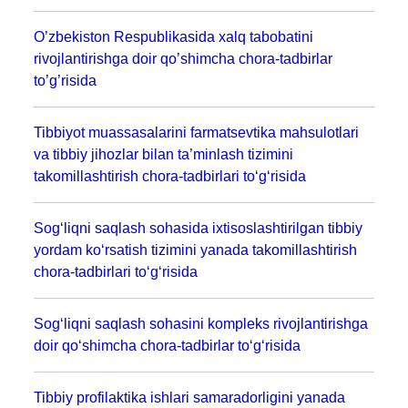
O’zbekiston Respublikasida xalq tabobatini
rivojlantirishga doir qo’shimcha chora-tadbirlar
to’g’risida
Tibbiyot muassasalarini farmatsevtika mahsulotlari
va tibbiy jihozlar bilan ta’minlash tizimini
takomillashtirish chora-tadbirlari to‘g‘risida
Sog‘liqni saqlash sohasida ixtisoslashtirilgan tibbiy
yordam ko‘rsatish tizimini yanada takomillashtirish
chora-tadbirlari to‘g‘risida
Sog‘liqni saqlash sohasini kompleks rivojlantirishga
doir qo‘shimcha chora-tadbirlar to‘g‘risida
Tibbiy profilaktika ishlari samaradorligini yanada