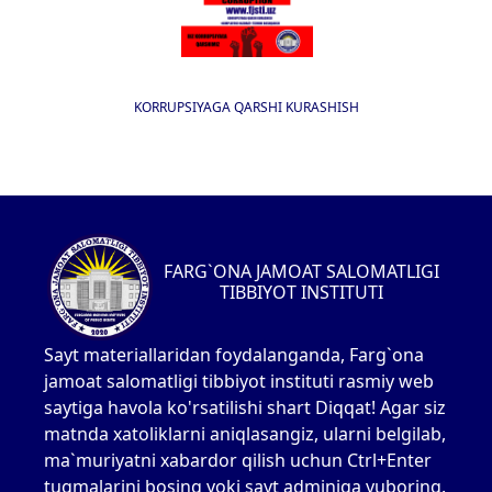
KORRUPSIYAGA QARSHI KURASHISH
FARG`ONA JAMOAT SALOMATLIGI
TIBBIYOT INSTITUTI
Sayt materiallaridan foydalanganda, Farg`ona
jamoat salomatligi tibbiyot instituti rasmiy web
saytiga havola ko'rsatilishi shart Diqqat! Agar siz
matnda xatoliklarni aniqlasangiz, ularni belgilab,
ma`muriyatni xabardor qilish uchun Ctrl+Enter
tugmalarini bosing yoki sayt adminiga yuboring.