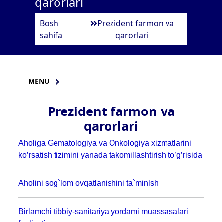
qarorlari
Bosh
Prezident farmon va
sahifa
qarorlari
MENU
Prezident farmon va
qarorlari
Aholiga Gematologiya va Onkologiya xizmatlarini
ko’rsatish tizimini yanada takomillashtirish to’g’risida
Аholini sog`lom ovqatlanishini ta`minlsh
Birlamchi tibbiy-sanitariya yordami muassasalari