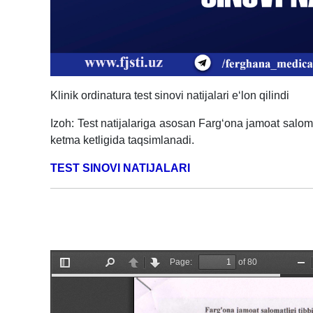
Klinik ordinatura test sinovi natijalari e‘lon qilindi
Izoh: Test natijalariga asosan Farg‘ona jamoat salomat
ketma ketligida taqsimlanadi.
TEST SINOVI NATIJALARI