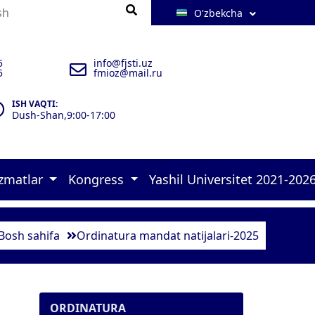
O'zbekcha
5
info@fjsti.uz
5
fmioz@mail.ru
ISH VAQTI:
Dush-Shan,9:00-17:00
izmatlar
Kongress
Yashil Universitet 2021-202
 brifinglar 
rlar 
ulxona 
zimlar-2025 
 murojaatlari    
 malakasini oshirish kursi   
 Konrgress dasturi 
 Green university-2026 
 17 goals of UN Policies 
 Quyosh panellar 
 Aholini ro‘yxatga olish  
 Ekofaol yoshlar loyihasi 1 
 Ekofaol yoshlar loyihasi 2 
 Ekofaol xodim 
Bosh sahifa
Ordinatura mandat natijalari-2025
ORDINATURA