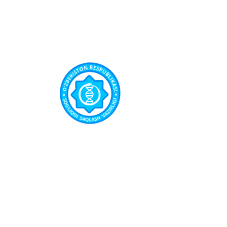
O`ZBEKISTON RESPUBLIKASI SOG`LIQNI SAQLASH VAZIRLIGI