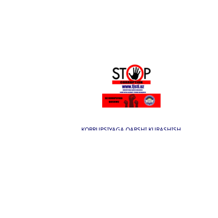
KORRUPSIYAGA QARSHI KURASHISH
I
FARG`ONA JAMOA
TIBBIYOT I