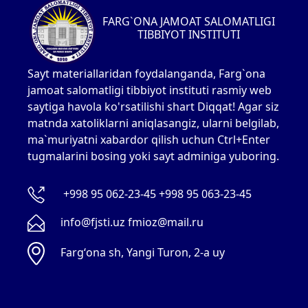
FARG`ONA JAMOAT SALOMATLIGI
TIBBIYOT INSTITUTI
Sayt materiallaridan foydalanganda, Farg`ona
jamoat salomatligi tibbiyot instituti rasmiy web
saytiga havola ko'rsatilishi shart Diqqat! Agar siz
matnda xatoliklarni aniqlasangiz, ularni belgilab,
ma`muriyatni xabardor qilish uchun Ctrl+Enter
tugmalarini bosing yoki sayt adminiga yuboring.
+998 95 062-23-45 +998 95 063-23-45
info@fjsti.uz fmioz@mail.ru
Fargʻona sh, Yangi Turon, 2-a uy