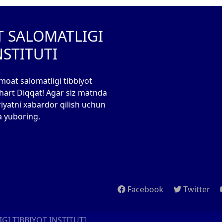
T SALOMATLIGI
NSTITUTI
moat salomatligi tibbiyot
 shart Diqqat! Agar siz matnda
riyatni xabardor qilish uchun
a yuboring.
Facebook
Twitter
I TIBBIYOT INSTITUTI.