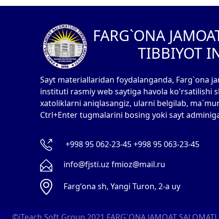
FARG`ONA JAMOA
TIBBIYOT I
Sayt materiallaridan foydalanganda, Farg`ona ja
instituti rasmiy web saytiga havola ko'rsatilishi
xatoliklarni aniqlasangiz, ularni belgilab, ma`mu
Ctrl+Enter tugmalarini bosing yoki sayt adminig
+998 95 062-23-45 +998 95 063-23-45
info@fjsti.uz fmioz@mail.ru
Fargʻona sh, Yangi Turon, 2-a uy
©iTeach Soft Group 2021
FARG`ONA JAMOAT SALOMATLIG