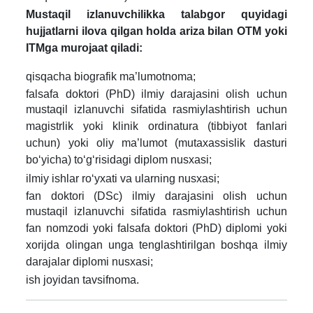
Mustaqil izlanuvchilikka talabgor quyidagi
hujjatlarni ilova qilgan holda ariza bilan OTM yoki
ITMga murojaat qiladi:
qisqacha biografik ma’lumotnoma;
falsafa doktori (PhD) ilmiy darajasini olish uchun
mustaqil izlanuvchi sifatida rasmiylashtirish uchun
magistrlik yoki klinik ordinatura (tibbiyot fanlari
uchun) yoki oliy ma’lumot (mutaxassislik dasturi
bo‘yicha) to‘g‘risidagi diplom nusxasi;
ilmiy ishlar ro‘yxati va ularning nusxasi;
fan doktori (DSc) ilmiy darajasini olish uchun
mustaqil izlanuvchi sifatida rasmiylashtirish uchun
fan nomzodi yoki falsafa doktori (PhD) diplomi yoki
xorijda olingan unga tenglashtirilgan boshqa ilmiy
darajalar diplomi nusxasi;
ish joyidan tavsifnoma.