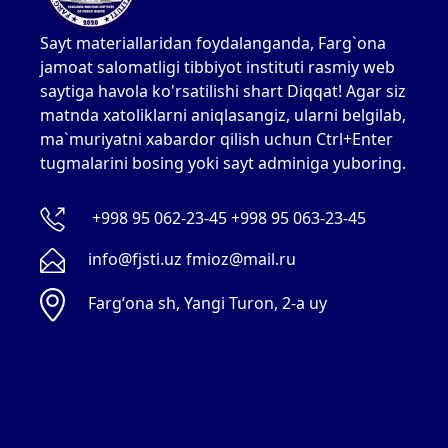
Sayt materiallaridan foydalanganda, Farg`ona
jamoat salomatligi tibbiyot instituti rasmiy web
saytiga havola ko'rsatilishi shart Diqqat! Agar siz
matnda xatoliklarni aniqlasangiz, ularni belgilab,
ma`muriyatni xabardor qilish uchun Ctrl+Enter
tugmalarini bosing yoki sayt adminiga yuboring.
+998 95 062-23-45 +998 95 063-23-45
info@fjsti.uz fmioz@mail.ru
Fargʻona sh, Yangi Turon, 2-a uy