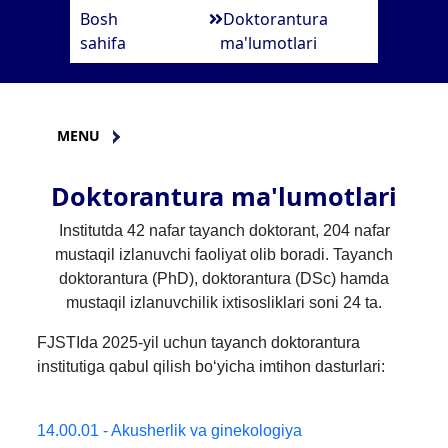
Bosh
Doktorantura
sahifa
ma'lumotlari
MENU
Doktorantura ma'lumotlari
Institutda 42 nafar tayanch doktorant, 204 nafar
mustaqil izlanuvchi faoliyat olib boradi. Tayanch
doktorantura (PhD), doktorantura (DSc) hamda
mustaqil izlanuvchilik ixtisosliklari soni 24 ta.
FJSTIda 2025-yil uchun tayanch doktorantura
institutiga qabul qilish bo‘yicha imtihon dasturlari:
14.00.01 - Akusherlik va ginekologiya