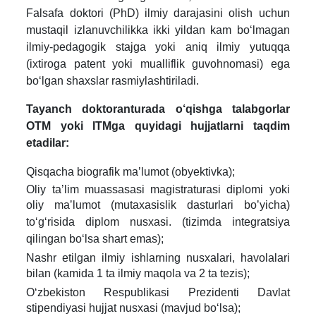
Falsafa doktori (PhD) ilmiy darajasini olish uchun
mustaqil izlanuvchilikka ikki yildan kam bo‘lmagan
ilmiy-pedagogik stajga yoki aniq ilmiy yutuqqa
(ixtiroga patent yoki mualliflik guvohnomasi) ega
bo‘lgan shaxslar rasmiylashtiriladi.
Tayanch doktoranturada o‘qishga talabgorlar
OTM yoki ITMga quyidagi hujjatlarni taqdim
etadilar:
Qisqacha biografik maʼlumot (obyektivka);
Oliy taʼlim muassasasi magistraturasi diplomi yoki
oliy maʼlumot (mutaxasislik dasturlari boʼyicha)
to‘g‘risida diplom nusxasi. (tizimda integratsiya
qilingan bo‘lsa shart emas);
Nashr etilgan ilmiy ishlarning nusxalari, havolalari
bilan (kamida 1 ta ilmiy maqola va 2 ta tezis);
Oʻzbekiston Respublikasi Prezidenti Davlat
stipendiyasi hujjat nusxasi (mavjud boʻlsa);