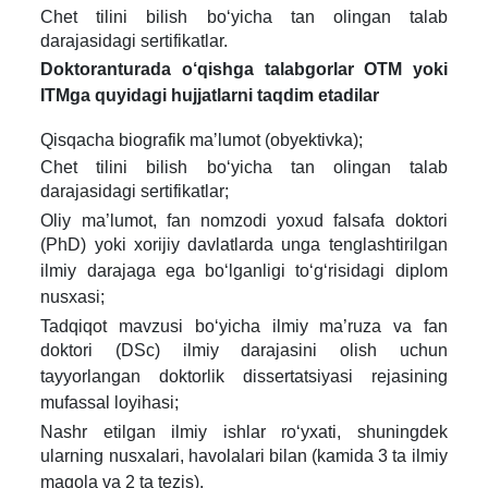
Chet tilini bilish bo‘yicha tan olingan talab
darajasidagi sertifikatlar.
Doktoranturada o‘qishga talabgorlar OTM yoki
ITMga quyidagi hujjatlarni taqdim etadilar
Qisqacha biografik maʼlumot (obyektivka);
Chet tilini bilish bo‘yicha tan olingan talab
darajasidagi sertifikatlar;
Oliy ma’lumot, fan nomzodi yoxud falsafa doktori
(PhD) yoki xorijiy davlatlarda unga tenglashtirilgan
ilmiy darajaga ega boʻlganligi toʻgʻrisidagi diplom
nusxasi;
Tadqiqot mavzusi boʻyicha ilmiy ma’ruza va fan
doktori (DSc) ilmiy darajasini olish uchun
tayyorlangan doktorlik dissertatsiyasi rejasining
mufassal loyihasi;
Nashr etilgan ilmiy ishlar roʻyxati, shuningdek
ularning nusxalari, havolalari bilan (kamida 3 ta ilmiy
maqola va 2 ta tezis).