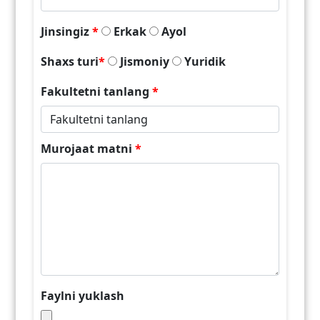
Jinsingiz
*
Erkak
Ayol
Shaxs turi
*
Jismoniy
Yuridik
Fakultetni tanlang
*
Murojaat matni
*
Faylni yuklash