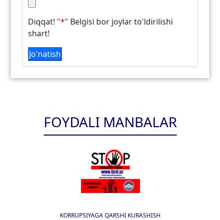
Diqqat!
"*"
Belgisi bor joylar to'ldirilishi
shart!
Jo'natish
FOYDALI MANBALAR
KORRUPSIYAGA QARSHI KURASHISH