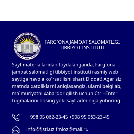
FARG`ONA JAMOAT SALOMATLIGI
TIBBIYOT INSTITUTI
Sayt materiallaridan foydalanganda, Farg`ona
jamoat salomatligi tibbiyot instituti rasmiy web
saytiga havola ko'rsatilishi shart Diqqat! Agar siz
matnda xatoliklarni aniqlasangiz, ularni belgilab,
ma`muriyatni xabardor qilish uchun Ctrl+Enter
tugmalarini bosing yoki sayt adminiga yuboring.
+998 95 062-23-45 +998 95 063-23-45
info@fjsti.uz fmioz@mail.ru