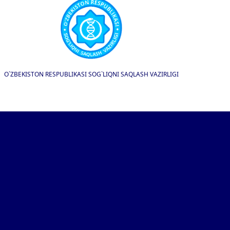
O`ZBEKISTON RESPUBLIKASI SOG`LIQNI SAQLASH VAZIRLIGI