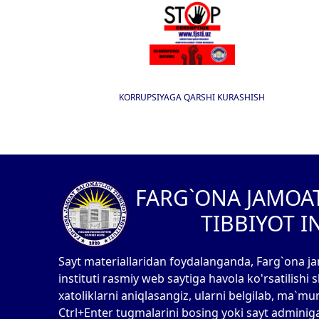
KORRUPSIYAGA QARSHI KURASHISH
I
FARG`ONA JAMOA
TIBBIYOT I
Sayt materiallaridan foydalanganda, Farg`ona ja
instituti rasmiy web saytiga havola ko'rsatilishi
xatoliklarni aniqlasangiz, ularni belgilab, ma`mu
Ctrl+Enter tugmalarini bosing yoki sayt adminig