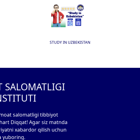
STUDY IN UZBEKISTAN
T SALOMATLIGI
NSTITUTI
moat salomatligi tibbiyot
 shart Diqqat! Agar siz matnda
riyatni xabardor qilish uchun
a yuboring.