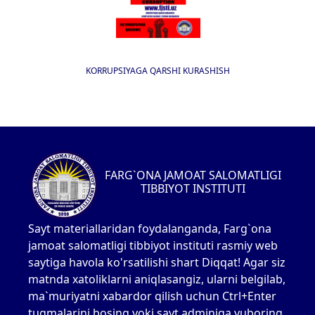
KORRUPSIYAGA QARSHI KURASHISH
FARG`ONA JAMOAT SALOMATLIGI
TIBBIYOT INSTITUTI
Sayt materiallaridan foydalanganda, Farg`ona
jamoat salomatligi tibbiyot instituti rasmiy web
saytiga havola ko'rsatilishi shart Diqqat! Agar siz
matnda xatoliklarni aniqlasangiz, ularni belgilab,
ma`muriyatni xabardor qilish uchun Ctrl+Enter
tugmalarini bosing yoki sayt adminiga yuboring.