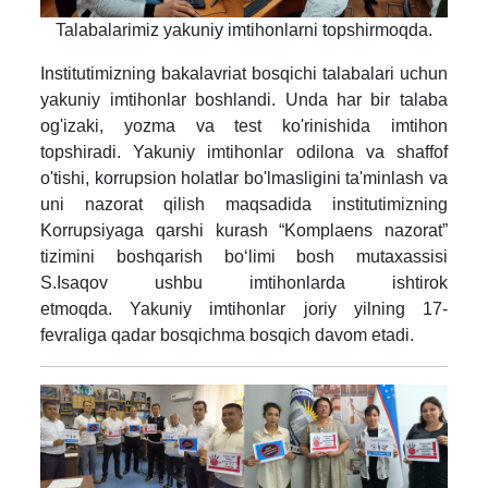
Talabalarimiz yakuniy imtihonlarni topshirmoqda.
Institutimizning bakalavriat bosqichi talabalari uchun
yakuniy imtihonlar boshlandi.
Unda har bir talaba
og'izaki, yozma va test ko'rinishida imtihon
topshiradi.
Yakuniy imtihonlar odilona va shaffof
o'tishi, korrupsion holatlar bo'lmasligini ta'minlash va
uni nazorat qilish maqsadida institutimizning
Korrupsiyaga qarshi kurash “Komplaens nazorat”
tizimini boshqarish bo‘limi bosh mutaxassisi
S.Isaqov ushbu imtihonlarda ishtirok
etmoqda.
Yakuniy imtihonlar joriy yilning 17-
fevraliga qadar bosqichma bosqich davom etadi.