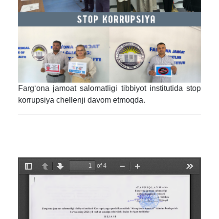
Fargʻona jamoat salomatligi tibbiyot institutida stop
korrupsiya chellenji davom etmoqda.