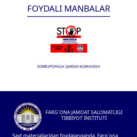
FOYDALI MANBALAR
KORRUPSIYAGA QARSHI KURASHISH
FARG`ONA JAMOAT SALOMATLIGI
TIBBIYOT INSTITUTI
Sayt materiallaridan foydalanganda, Farg`ona