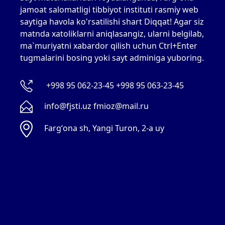
jamoat salomatligi tibbiyot instituti rasmiy web
saytiga havola ko'rsatilishi shart Diqqat! Agar siz
matnda xatoliklarni aniqlasangiz, ularni belgilab,
ma`muriyatni xabardor qilish uchun Ctrl+Enter
tugmalarini bosing yoki sayt adminiga yuboring.
+998 95 062-23-45 +998 95 063-23-45
info@fjsti.uz fmioz@mail.ru
Fargʻona sh, Yangi Turon, 2-a uy