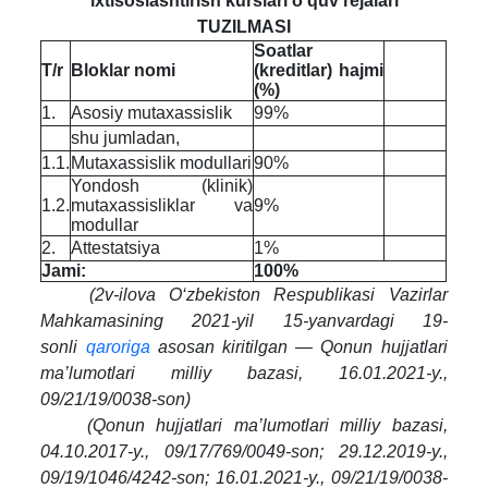
ixtisoslashtirish kurslari o‘quv rejalari
TUZILMASI
Soatlar
T/r
Bloklar nomi
(kreditlar) hajmi
(%)
1.
Asosiy mutaxassislik
99%
shu jumladan,
1.1.
Mutaxassislik modullari
90%
Yondosh (klinik)
1.2.
mutaxassisliklar va
9%
modullar
2.
Attestatsiya
1%
Jami:
100%
(2v-ilova O‘zbekiston Respublikasi Vazirlar
Mahkamasining 2021-yil 15-yanvardagi 19-
sonli
qaroriga
asosan kiritilgan — Qonun hujjatlari
ma’lumotlari milliy bazasi, 16.01.2021-y.,
09/21/19/0038-son)
(Qonun hujjatlari ma’lumotlari milliy bazasi,
04.10.2017-y., 09/17/769/0049-son; 29.12.2019-y.,
09/19/1046/4242-son; 16.01.2021-y., 09/21/19/0038-