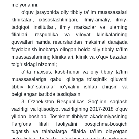
me’yorlarini;
o‘quv jarayonida oliy tibbiy ta’lim muassasalari
klinikalari, ixtisoslashtirilgan, ilmiy-amaliy, ilmiy-
tadqiqot institutlari, ilmiy markazlar va ularning
filiallari, respublika va viloyat klinikalarining
quvvatlari hamda resurslaridan maksimal darajada
foydalanish inobatga olingan holda oliy tibbiy ta’lim
muassasalarining klinikalari, klinik va o‘quv bazalari
to‘g‘risidagi nizomni;
o‘rta maxsus, kasb-hunar va oliy tibbiy ta’lim
muassasalariga qabul qilishga to‘sqinlik qiluvchi
tibbiy ko‘rsatmalar ro‘yxatini ishlab chiqsin va
belgilangan tartibda tasdiqlasin.
3. O‘zbekiston Respublikasi Sog‘liqni saqlash
vazirligi va Iqtisodiyot vazirligining 2017-2018 o‘quv
yilidan boshlab, Toshkent tibbiyot akademiyasining
Farg‘ona filiali faoliyatini bosqichma-bosqich
tugatish va talabalarga filialda ta’lim olayotgan
yo‘nalishlar bo‘yicha o‘qishini yakunlash imkonini