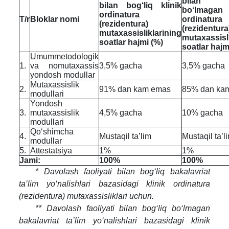
bilan b
bilan bog‘liq klinik
bo‘lmagan
ordinatura
T/r
Bloklar nomi
ordinatura
(rezidentura)
(rezidentura
mutaxassisliklarining
mutaxassisl
soatlar hajmi (%)
soatlar hajm
Umummetodologik
1.
va nomutaxassis
3,5% gacha
3,5% gacha
yondosh modullar
Mutaxassislik
2.
91% dan kam emas
85% dan ka
modullari
Yondosh
3.
mutaxassislik
4,5% gacha
10% gacha
modullari
Qo‘shimcha
4.
Mustaqil ta’lim
Mustaqil ta’l
modullar
5.
Attestatsiya
1%
1%
Jami:
100%
100%
* Davolash faoliyati bilan bog‘liq bakalavriat
ta’lim yo‘nalishlari bazasidagi klinik ordinatura
(rezidentura) mutaxassisliklari uchun.
** Davolash faoliyati bilan bog‘liq bo‘lmagan
bakalavriat ta’lim yo‘nalishlari bazasidagi klinik