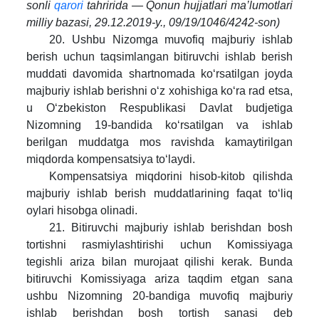
sonli
qarori
tahririda — Qonun hujjatlari ma’lumotlari
milliy bazasi, 29.12.2019-y., 09/19/1046/4242-son)
20. Ushbu Nizomga muvofiq majburiy ishlab
berish uchun taqsimlangan bitiruvchi ishlab berish
muddati davomida shartnomada ko‘rsatilgan joyda
majburiy ishlab berishni o‘z xohishiga ko‘ra rad etsa,
u O‘zbekiston Respublikasi Davlat budjetiga
Nizomning 19-bandida ko‘rsatilgan va ishlab
berilgan muddatga mos ravishda kamaytirilgan
miqdorda kompensatsiya to‘laydi.
Kompensatsiya miqdorini hisob-kitob qilishda
majburiy ishlab berish muddatlarining faqat to‘liq
oylari hisobga olinadi.
21. Bitiruvchi majburiy ishlab berishdan bosh
tortishni rasmiylashtirishi uchun Komissiyaga
tegishli ariza bilan murojaat qilishi kerak. Bunda
bitiruvchi Komissiyaga ariza taqdim etgan sana
ushbu Nizomning 20-bandiga muvofiq majburiy
ishlab berishdan bosh tortish sanasi deb