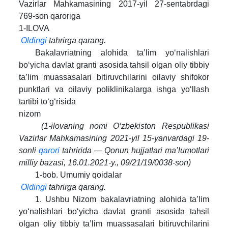
Vazirlar Mahkamasining 2017-yil 27-sentabrdagi
769-son qaroriga
1-ILOVA
Oldingi
tahrirga qarang.
Bakalavriatning alohida ta’lim yo‘nalishlari
bo‘yicha davlat granti asosida tahsil olgan oliy tibbiy
ta’lim muassasalari bitiruvchilarini oilaviy shifokor
punktlari va oilaviy poliklinikalarga ishga yo‘llash
tartibi to‘g‘risida
nizom
(1-ilovaning nomi O‘zbekiston Respublikasi
Vazirlar Mahkamasining 2021-yil 15-yanvardagi 19-
sonli
qarori
tahririda — Qonun hujjatlari ma’lumotlari
milliy bazasi, 16.01.2021-y., 09/21/19/0038-son)
1-bob. Umumiy qoidalar
Oldingi
tahrirga qarang.
1. Ushbu Nizom bakalavriatning alohida ta’lim
yo‘nalishlari bo‘yicha davlat granti asosida tahsil
olgan oliy tibbiy ta’lim muassasalari bitiruvchilarini