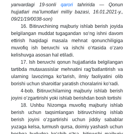
yanvardagi 19-sonli
qarori
tahririda — Qonun
hujjatlari ma’lumotlari milliy bazasi, 16.01.2021-y.,
09/21/19/0038-son)
16. Bitiruvchining majburiy ishlab berish joyida
belgilangan muddat tugagandan so‘ng ishni davom
ettirish haqidagi masala mehnat qonunchiligiga
muvofiq ish beruvchi va ishchi o‘rtasida o‘zaro
kelishuvga asosan hal etiladi.
17. Ish beruvchi qonun hujjatlarida belgilangan
tartibda mutaxassislar mehnatini rag‘batlantirish va
ularning lavozimga ko‘tarish, ilmiy faoliyatini olib
borishi uchun sharoitlar yaratish choralarini ko‘radi.
4-bob. Bitiruvchilarning majburiy ishlab berish
joyini o‘zgartirishi yoki ishlab berishdan bosh tortishi
18. Ushbu Nizomga muvofiq majburiy ishlab
berish uchun taqsimlangan bitiruvchining ishlab
berish joyini o‘zgartirishi uchun jiddiy sabablar
yuzaga kelsa, turmush qursa, doimiy yashash uchun
boshqa hududga ko‘chib o‘tsa, bitiruvchi majburiy