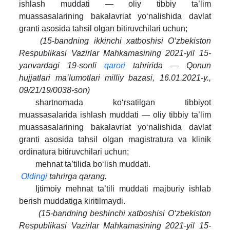
ishlash muddati — oliy tibbiy ta’lim
muassasalarining bakalavriat yo‘nalishida davlat
granti asosida tahsil olgan bitiruvchilari uchun;
(15-bandning ikkinchi xatboshisi O‘zbekiston
Respublikasi Vazirlar Mahkamasining 2021-yil 15-
yanvardagi 19-sonli
qarori
tahririda — Qonun
hujjatlari ma’lumotlari milliy bazasi, 16.01.2021-y.,
09/21/19/0038-son)
shartnomada ko‘rsatilgan tibbiyot
muassasalarida ishlash muddati — oliy tibbiy ta’lim
muassasalarining bakalavriat yo‘nalishida davlat
granti asosida tahsil olgan magistratura va klinik
ordinatura bitiruvchilari uchun;
mehnat ta’tilida bo‘lish muddati.
Oldingi
tahrirga qarang.
Ijtimoiy mehnat ta’tili muddati majburiy ishlab
berish muddatiga kiritilmaydi.
(15-bandning beshinchi xatboshisi O‘zbekiston
Respublikasi Vazirlar Mahkamasining 2021-yil 15-