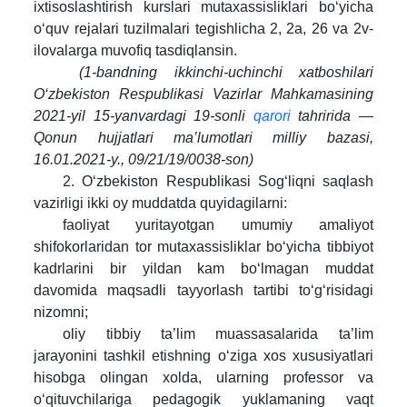
ixtisoslashtirish kurslari mutaxassisliklari bo‘yicha
o‘quv rejalari tuzilmalari tegishlicha 2, 2a, 26 va 2v-
ilovalarga muvofiq tasdiqlansin.
(1-bandning ikkinchi-uchinchi xatboshilari
O‘zbekiston Respublikasi Vazirlar Mahkamasining
2021-yil 15-yanvardagi 19-sonli
qarori
tahririda —
Qonun hujjatlari ma’lumotlari milliy bazasi,
16.01.2021-y., 09/21/19/0038-son)
2. O‘zbekiston Respublikasi Sog‘liqni saqlash
vazirligi ikki oy muddatda quyidagilarni:
faoliyat yuritayotgan umumiy amaliyot
shifokorlaridan tor mutaxassisliklar bo‘yicha tibbiyot
kadrlarini bir yildan kam bo‘lmagan muddat
davomida maqsadli tayyorlash tartibi to‘g‘risidagi
nizomni;
oliy tibbiy ta’lim muassasalarida ta’lim
jarayonini tashkil etishning o‘ziga xos xususiyatlari
hisobga olingan xolda, ularning professor va
o‘qituvchilariga pedagogik yuklamaning vaqt