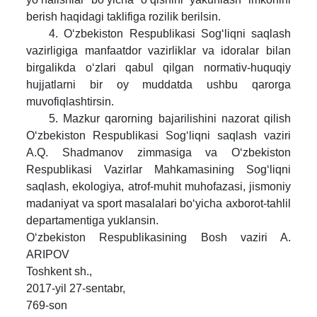
berish haqidagi taklifiga rozilik berilsin.
4. O‘zbekiston Respublikasi Sog‘liqni saqlash
vazirligiga manfaatdor vazirliklar va idoralar bilan
birgalikda o‘zlari qabul qilgan normativ-huquqiy
hujjatlarni bir oy muddatda ushbu qarorga
muvofiqlashtirsin.
5. Mazkur qarorning bajarilishini nazorat qilish
O‘zbekiston Respublikasi Sog‘liqni saqlash vaziri
A.Q. Shadmanov zimmasiga va O‘zbekiston
Respublikasi Vazirlar Mahkamasining Sog‘liqni
saqlash, ekologiya, atrof-muhit muhofazasi, jismoniy
madaniyat va sport masalalari bo‘yicha axborot-tahlil
departamentiga yuklansin.
O‘zbekiston Respublikasining Bosh vaziri A.
ARIPOV
Toshkent sh.,
2017-yil 27-sentabr,
769-son