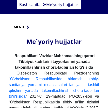
Bosh sahifa
Me`yoriy hujjatlar
MENU
Me`yoriy hujjatlar
Respublikasi Vazirlar Mahkamasining qarori
Tibbiyot kadrlarini tayyorlashni yanada
takomillashtirish chora-tadbirlari to‘g‘risida
O‘zbekiston Respublikasi Prezidentining
“
O‘zbekiston Respublikasida birlamchi tibbiy-
sanitariya yordami muassasalari faoliyatini tashkil
qilishni yanada takomillashtirish chora-tadbirlari
to‘g‘risida
” 2017-yil 29-martdagi PQ-2857-son va
“O‘zbekiston Respublikasida tibbiy ta’lim tizimini
yanada isloh qilish chora-tadbirlari to‘g‘risida” 2017-