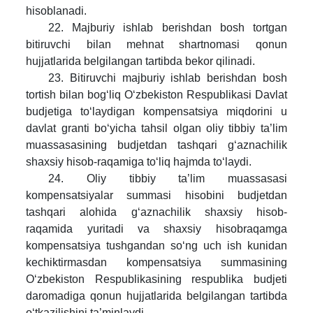
hisoblanadi.
22. Majburiy ishlab berishdan bosh tortgan
bitiruvchi bilan mehnat shartnomasi qonun
hujjatlarida belgilangan tartibda bekor qilinadi.
23. Bitiruvchi majburiy ishlab berishdan bosh
tortish bilan bog‘liq O‘zbekiston Respublikasi Davlat
budjetiga to‘laydigan kompensatsiya miqdorini u
davlat granti bo‘yicha tahsil olgan oliy tibbiy ta’lim
muassasasining budjetdan tashqari g‘aznachilik
shaxsiy hisob-raqamiga to‘liq hajmda to‘laydi.
24. Oliy tibbiy ta’lim muassasasi
kompensatsiyalar summasi hisobini budjetdan
tashqari alohida g‘aznachilik shaxsiy hisob-
raqamida yuritadi va shaxsiy hisobraqamga
kompensatsiya tushgandan so‘ng uch ish kunidan
kechiktirmasdan kompensatsiya summasining
O‘zbekiston Respublikasining respublika budjeti
daromadiga qonun hujjatlarida belgilangan tartibda
o‘tkazilishini ta’minlaydi.