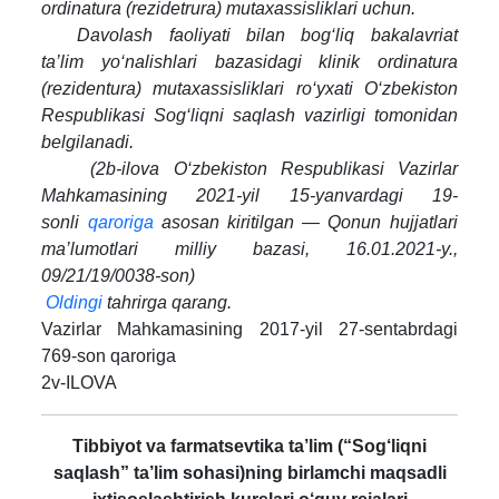
ordinatura (rezidetrura) mutaxassisliklari uchun.
Davolash faoliyati bilan bog‘liq bakalavriat
ta’lim yo‘nalishlari bazasidagi klinik ordinatura
(rezidentura) mutaxassisliklari ro‘yxati O‘zbekiston
Respublikasi Sog‘liqni saqlash vazirligi tomonidan
belgilanadi.
(2b-ilova O‘zbekiston Respublikasi Vazirlar
Mahkamasining 2021-yil 15-yanvardagi 19-
sonli
qaroriga
asosan kiritilgan — Qonun hujjatlari
ma’lumotlari milliy bazasi, 16.01.2021-y.,
09/21/19/0038-son)
Oldingi
tahrirga qarang.
Vazirlar Mahkamasining 2017-yil 27-sentabrdagi
769-son qaroriga
2v-ILOVA
Tibbiyot va farmatsevtika ta’lim (“Sog‘liqni
saqlash” ta’lim sohasi)ning birlamchi maqsadli