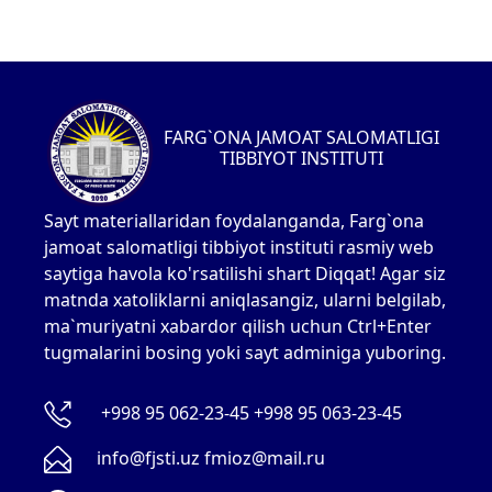
FARG`ONA JAMOAT SALOMATLIGI
TIBBIYOT INSTITUTI
Sayt materiallaridan foydalanganda, Farg`ona
jamoat salomatligi tibbiyot instituti rasmiy web
saytiga havola ko'rsatilishi shart Diqqat! Agar siz
matnda xatoliklarni aniqlasangiz, ularni belgilab,
ma`muriyatni xabardor qilish uchun Ctrl+Enter
tugmalarini bosing yoki sayt adminiga yuboring.
+998 95 062-23-45 +998 95 063-23-45
info@fjsti.uz fmioz@mail.ru