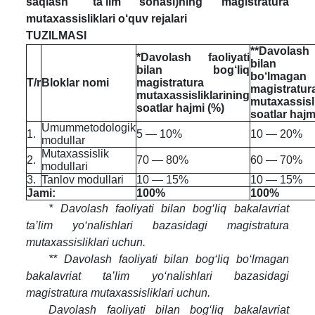
saqlash” ta’lim sohasi)ning magistratura
mutaxassisliklari o‘quv rejalari
TUZILMASI
**Davolash 
*Davolash faoliyati
bilan b
bilan bog‘liq
bo‘lmagan
T/r
Bloklar nomi
magistratura
magistratur
mutaxassisliklarining
mutaxassisl
soatlar hajmi (%)
soatlar hajm
Umummetodologik
1.
5 — 10%
10 — 20%
modullar
Mutaxassislik
2.
70 — 80%
60 — 70%
modullari
3.
Tanlov modullari
10 — 15%
10 — 15%
Jami:
100%
100%
* Davolash faoliyati bilan bog‘liq bakalavriat
ta’lim yo‘nalishlari bazasidagi magistratura
mutaxassisliklari uchun.
** Davolash faoliyati bilan bog‘liq bo‘lmagan
bakalavriat ta’lim yo‘nalishlari bazasidagi
magistratura mutaxassisliklari uchun.
Davolash faoliyati bilan bog‘liq bakalavriat