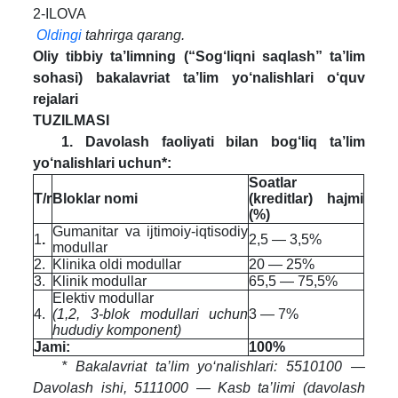
2-ILOVA
Oldingi
tahrirga qarang.
Oliy tibbiy ta’limning (“Sog‘liqni saqlash” ta’lim
sohasi) bakalavriat ta’lim yo‘nalishlari o‘quv
rejalari
TUZILMASI
1. Davolash faoliyati bilan bog‘liq ta’lim
yo‘nalishlari uchun*:
Soatlar
T/r
Bloklar nomi
(kreditlar) hajmi
(%)
Gumanitar va ijtimoiy-iqtisodiy
1
.
2,5 — 3,5%
modullar
2.
Klinika oldi modullar
20 — 25%
3.
Klinik modullar
65,5 — 75,5%
Elektiv modullar
4.
(1,2, 3-blok modullari uchun
3 — 7%
hududiy komponent)
Jami:
100%
* Bakalavriat ta’lim yo‘nalishlari: 5510100 —
Davolash ishi, 5111000 — Kasb ta’limi (davolash