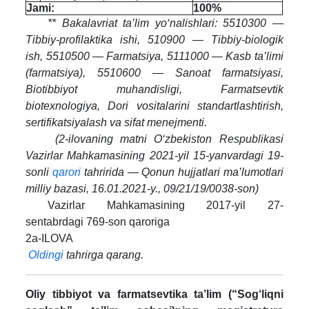
Jami:
100%
** Bakalavriat ta’lim yo‘nalishlari: 5510300 —
Tibbiy-profilaktika ishi, 510900 — Tibbiy-biologik
ish, 5510500 — Farmatsiya, 5111000 — Kasb ta’limi
(farmatsiya), 5510600 — Sanoat farmatsiyasi,
Biotibbiyot muhandisligi, Farmatsevtik
biotexnologiya, Dori vositalarini standartlashtirish,
sertifikatsiyalash va sifat menejmenti.
(2-ilovaning matni O‘zbekiston Respublikasi
Vazirlar Mahkamasining 2021-yil 15-yanvardagi 19-
sonli
qarori
tahririda — Qonun hujjatlari ma’lumotlari
milliy bazasi, 16.01.2021-y., 09/21/19/0038-son)
Vazirlar Mahkamasining 2017-yil 27-
sentabrdagi 769-son qaroriga
2a-ILOVA
Oldingi
tahrirga qarang.
Oliy tibbiyot va farmatsevtika ta’lim (“Sog‘liqni