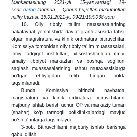
Mahkamasining 2021-yil 15-yanvardagi 19-
sonli
qarori
tahririda — Qonun hujjatlari ma’lumotlari
milliy bazasi, 16.01.2021-y., 09/21/19/0038-son)
10. Oliy tibbiy ta’lim muassasalarining
bakalavriat yo‘nalishida davlat granti asosida tahsil
olgan magistratura va klinik ordinatura bitiruvchilari
Komissiya tomonidan oliy tibbiy ta’lim muassasalari,
ilmiy tadqiqot institutlari, ixtisoslashtirilgan ilmiy-
amaliy tibbiyot markazlari va boshqa sog‘liqni
saqlash muassasalarining ushbu mutaxassislarga
bo‘lgan ehtiyojidan kelib chiqqan holda
taqsimlanadi.
Bunda Komissiya birinchi navbatda,
magistratura va klinik ordinatura bitiruvchilarini
majburiy ishlab berish uchun OP va markaziy tuman
(shahar) ko‘p tarmoqli poliklinikalardagi mavjud
bo‘sh o‘rinlarga taqsimlaydi.
3-bob. Bitiruvchilarni majburiy ishlab berishga
qabul qilish