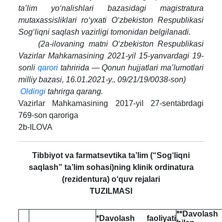
ta’lim yo‘nalishlari bazasidagi magistratura
mutaxassisliklari ro‘yxati O‘zbekiston Respublikasi
Sog‘liqni saqlash vazirligi tomonidan belgilanadi.
(2a-ilovaning matni O‘zbekiston Respublikasi
Vazirlar Mahkamasining 2021-yil 15-yanvardagi 19-
sonli
qarori
tahririda — Qonun hujjatlari ma’lumotlari
milliy bazasi, 16.01.2021-y., 09/21/19/0038-son)
Oldingi
tahrirga qarang.
Vazirlar Mahkamasining 2017-yil 27-sentabrdagi
769-son qaroriga
2b-ILOVA
Tibbiyot va farmatsevtika ta’lim (“Sog‘liqni
saqlash” ta’lim sohasi)ning klinik ordinatura
(rezidentura) o‘quv rejalari
TUZILMASI
**Davolash 
*Davolash faoliyati