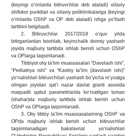
(keyingi o‘rinlarda bitiruvchilar deb ataladi) oilaviy
shifokor punktlari va oilaviy poliklinikalariga (keyingi
o‘rinlarda OShP va OP deb ataladi) ishga yo‘llash
tartibini belgilaydi.
2. Bitiruvchilar 2017/2018 o‘quv yilda
bitirganlardan boshlab, keyinchalik doimiy yashash
joyida majburiy tartibda ishlab berish uchun OShP
va OPlarga taqsimlanadi.
Tibbiyot oliy ta’lim muassasalari “Davolash ishi”,
“Pediatriya ishi” va “Kasbiy ta’lim (davolash ishi)”
yo‘nalishlari bitiruvchilari yashash bo‘yicha ro‘yxatga
olingan joyidan qat’i nazar davlat granti asosida
maqsadli qabul parametrlarida ko‘rsatilgan tuman
(shahar)da majburiy tartibda ishlab berish uchun
OShP va OPlarga taqsimlanadi.
3. Oliy tibbiy ta’lim muassasalarining OShP va
OPda majburiy ishlab berish uchun bitiruvchilar
taqsimlanadigan bakalavriat yo‘nalishlari
O‘zbekiston Respublikasi Sog‘liqni saqlash vazirligi