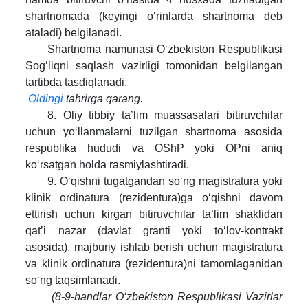
shartnomada (keyingi o‘rinlarda shartnoma deb
ataladi) belgilanadi.
Shartnoma namunasi O‘zbekiston Respublikasi
Sog‘liqni saqlash vazirligi tomonidan belgilangan
tartibda tasdiqlanadi.
Oldingi
tahrirga qarang.
8. Oliy tibbiy ta’lim muassasalari bitiruvchilar
uchun yo‘llanmalarni tuzilgan shartnoma asosida
respublika hududi va OShP yoki OPni aniq
ko‘rsatgan holda rasmiylashtiradi.
9. O‘qishni tugatgandan so‘ng magistratura yoki
klinik ordinatura (rezidentura)ga o‘qishni davom
ettirish uchun kirgan bitiruvchilar ta’lim shaklidan
qat’i nazar (davlat granti yoki to‘lov-kontrakt
asosida), majburiy ishlab berish uchun magistratura
va klinik ordinatura (rezidentura)ni tamomlaganidan
so‘ng taqsimlanadi.
(8-9-bandlar O‘zbekiston Respublikasi Vazirlar