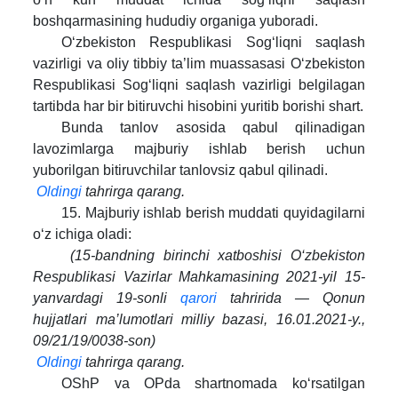
boshqarmasining hududiy organiga yuboradi.
O‘zbekiston Respublikasi Sog‘liqni saqlash
vazirligi va oliy tibbiy ta’lim muassasasi O‘zbekiston
Respublikasi Sog‘liqni saqlash vazirligi belgilagan
tartibda har bir bitiruvchi hisobini yuritib borishi shart.
Bunda tanlov asosida qabul qilinadigan
lavozimlarga majburiy ishlab berish uchun
yuborilgan bitiruvchilar tanlovsiz qabul qilinadi.
Oldingi
tahrirga qarang.
15. Majburiy ishlab berish muddati quyidagilarni
o‘z ichiga oladi:
(15-bandning birinchi xatboshisi O‘zbekiston
Respublikasi Vazirlar Mahkamasining 2021-yil 15-
yanvardagi 19-sonli
qarori
tahririda — Qonun
hujjatlari ma’lumotlari milliy bazasi, 16.01.2021-y.,
09/21/19/0038-son)
Oldingi
tahrirga qarang.
OShP va OPda shartnomada ko‘rsatilgan