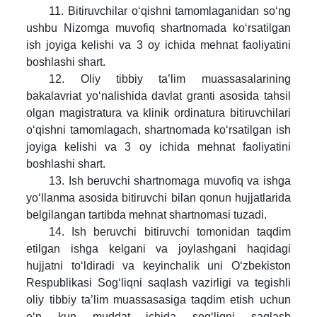
11. Bitiruvchilar o‘qishni tamomlaganidan so‘ng
ushbu Nizomga muvofiq shartnomada ko‘rsatilgan
ish joyiga kelishi va 3 oy ichida mehnat faoliyatini
boshlashi shart.
12. Oliy tibbiy ta’lim muassasalarining
bakalavriat yo‘nalishida davlat granti asosida tahsil
olgan magistratura va klinik ordinatura bitiruvchilari
o‘qishni tamomlagach, shartnomada ko‘rsatilgan ish
joyiga kelishi va 3 oy ichida mehnat faoliyatini
boshlashi shart.
13. Ish beruvchi shartnomaga muvofiq va ishga
yo‘llanma asosida bitiruvchi bilan qonun hujjatlarida
belgilangan tartibda mehnat shartnomasi tuzadi.
14. Ish beruvchi bitiruvchi tomonidan taqdim
etilgan ishga kelgani va joylashgani haqidagi
hujjatni to‘ldiradi va keyinchalik uni O‘zbekiston
Respublikasi Sog‘liqni saqlash vazirligi va tegishli
oliy tibbiy ta’lim muassasasiga taqdim etish uchun
o‘n kun muddat ichida sog‘liqni saqlash