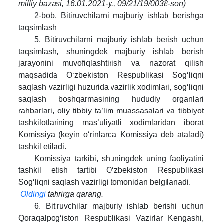
milliy bazasi, 16.01.2021-y., 09/21/19/0038-son)
2-bob. Bitiruvchilarni majburiy ishlab berishga
taqsimlash
5. Bitiruvchilarni majburiy ishlab berish uchun
taqsimlash, shuningdek majburiy ishlab berish
jarayonini muvofiqlashtirish va nazorat qilish
maqsadida O‘zbekiston Respublikasi Sog‘liqni
saqlash vazirligi huzurida vazirlik xodimlari, sog‘liqni
saqlash boshqarmasining hududiy organlari
rahbarlari, oliy tibbiy ta’lim muassasalari va tibbiyot
tashkilotlarining mas’uliyatli xodimlaridan iborat
Komissiya (keyin o‘rinlarda Komissiya deb ataladi)
tashkil etiladi.
Komissiya tarkibi, shuningdek uning faoliyatini
tashkil etish tartibi O‘zbekiston Respublikasi
Sog‘liqni saqlash vazirligi tomonidan belgilanadi.
Oldingi
tahrirga qarang.
6. Bitiruvchilar majburiy ishlab berishi uchun
Qoraqalpog‘iston Respublikasi Vazirlar Kengashi,