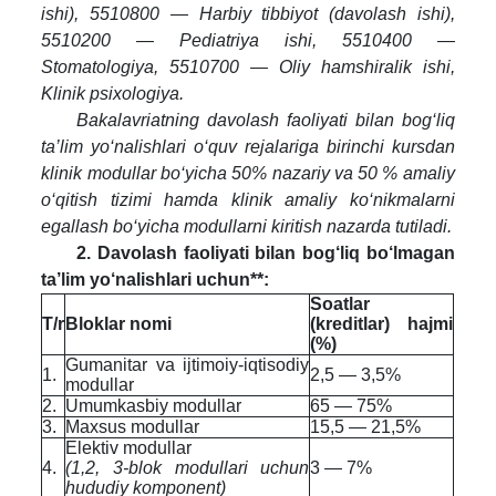
ishi), 5510800 — Harbiy tibbiyot (davolash ishi),
5510200 — Pediatriya ishi, 5510400 —
Stomatologiya, 5510700 — Oliy hamshiralik ishi,
Klinik psixologiya.
Bakalavriatning davolash faoliyati bilan bog‘liq
ta’lim yo‘nalishlari o‘quv rejalariga birinchi kursdan
klinik modullar bo‘yicha 50% nazariy va 50 % amaliy
o‘qitish tizimi hamda klinik amaliy ko‘nikmalarni
egallash bo‘yicha modullarni kiritish nazarda tutiladi.
2. Davolash faoliyati bilan bog‘liq bo‘lmagan
ta’lim yo‘nalishlari uchun**:
Soatlar
T/r
Bloklar nomi
(kreditlar) hajmi
(%)
Gumanitar va ijtimoiy-iqtisodiy
1.
2,5 — 3,5%
modullar
2.
Umumkasbiy modullar
65 — 75%
3.
Maxsus modullar
15,5 — 21,5%
Elektiv modullar
4.
(1,2, 3-blok modullari uchun
3 — 7%
hududiy komponent)