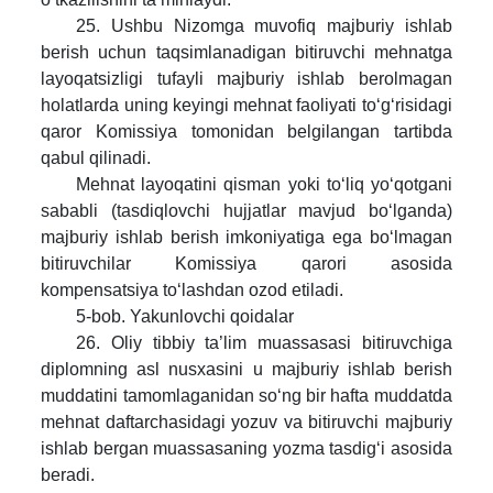
25. Ushbu Nizomga muvofiq majburiy ishlab
berish uchun taqsimlanadigan bitiruvchi mehnatga
layoqatsizligi tufayli majburiy ishlab berolmagan
holatlarda uning keyingi mehnat faoliyati to‘g‘risidagi
qaror Komissiya tomonidan belgilangan tartibda
qabul qilinadi.
Mehnat layoqatini qisman yoki to‘liq yo‘qotgani
sababli (tasdiqlovchi hujjatlar mavjud bo‘lganda)
majburiy ishlab berish imkoniyatiga ega bo‘lmagan
bitiruvchilar Komissiya qarori asosida
kompensatsiya to‘lashdan ozod etiladi.
5-bob. Yakunlovchi qoidalar
26. Oliy tibbiy ta’lim muassasasi bitiruvchiga
diplomning asl nusxasini u majburiy ishlab berish
muddatini tamomlaganidan so‘ng bir hafta muddatda
mehnat daftarchasidagi yozuv va bitiruvchi majburiy
ishlab bergan muassasaning yozma tasdig‘i asosida
beradi.