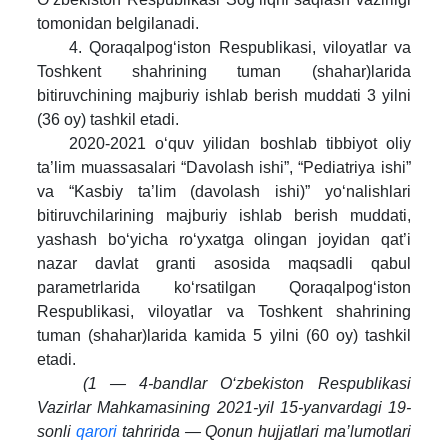
tomonidan belgilanadi.
4. Qoraqalpog‘iston Respublikasi, viloyatlar va
Toshkent shahrining tuman (shahar)larida
bitiruvchining majburiy ishlab berish muddati 3 yilni
(36 oy) tashkil etadi.
2020-2021 o‘quv yilidan boshlab tibbiyot oliy
ta’lim muassasalari “Davolash ishi”, “Pediatriya ishi”
va “Kasbiy ta’lim (davolash ishi)” yo‘nalishlari
bitiruvchilarining majburiy ishlab berish muddati,
yashash bo‘yicha ro‘yxatga olingan joyidan qat’i
nazar davlat granti asosida maqsadli qabul
parametrlarida ko‘rsatilgan Qoraqalpog‘iston
Respublikasi, viloyatlar va Toshkent shahrining
tuman (shahar)larida kamida 5 yilni (60 oy) tashkil
etadi.
(1 — 4-bandlar O‘zbekiston Respublikasi
Vazirlar Mahkamasining 2021-yil 15-yanvardagi 19-
sonli
qarori
tahririda — Qonun hujjatlari ma’lumotlari