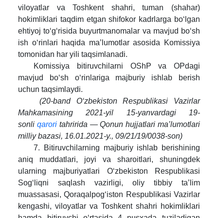
viloyatlar va Toshkent shahri, tuman (shahar)
hokimliklari taqdim etgan shifokor kadrlarga bo‘lgan
ehtiyoj to‘g‘risida buyurtmanomalar va mavjud bo‘sh
ish o‘rinlari haqida ma’lumotlar asosida Komissiya
tomonidan har yili taqsimlanadi.
Komissiya bitiruvchilarni OShP va OPdagi
mavjud bo‘sh o‘rinlariga majburiy ishlab berish
uchun taqsimlaydi.
(20-band O‘zbekiston Respublikasi Vazirlar
Mahkamasining 2021-yil 15-yanvardagi 19-
sonli
qarori
tahririda — Qonun hujjatlari ma’lumotlari
milliy bazasi, 16.01.2021-y., 09/21/19/0038-son)
7. Bitiruvchilarning majburiy ishlab berishining
aniq muddatlari, joyi va sharoitlari, shuningdek
ularning majburiyatlari O‘zbekiston Respublikasi
Sog‘liqni saqlash vazirligi, oliy tibbiy ta’lim
muassasasi, Qoraqalpog‘iston Respublikasi Vazirlar
kengashi, viloyatlar va Toshkent shahri hokimliklari
hamda bitiruvchi o‘rtasida 4 nusxada tuziladigan