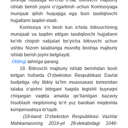
ishlab berish joyini o‘zgartirish uchun Komissiyaga
murojaat qilish huquqiga ega buni tasdiqlovchi
hujjatlarni taqdim etadi.
Komissiya o‘n besh kun ichida bitiruvchining
murojaati va taqdim etilgan tasdiqlovchi hujjatlarni
ko‘rib chiqish natijalari bo‘yicha bitiruvchi uchun
ushbu Nizom talablariga muvofiq boshqa majburiy
ishlab berish joyini belgilaydi.
Oldingi
tahrirga qarang.
19. Bitiruvchi majburiy ishlab berishdan bosh
tortgan hollarda O‘zbekiston Respublikasi Davlat
budjetiga oliy tibbiy ta’lim muassasasi tomonidan
talaba o‘qishni bitirgani haqida tegishli buyruqni
chiqargan vaqtda amalda qo‘llanilgan bazaviy
hisoblash miqdorining to‘rt yuz barobari miqdorida
kompensatsiya to‘laydi.
(19-band O‘zbekiston Respublikasi Vazirlar
Mahkamasining 2019-yil 28-dekabrdagi 1046-