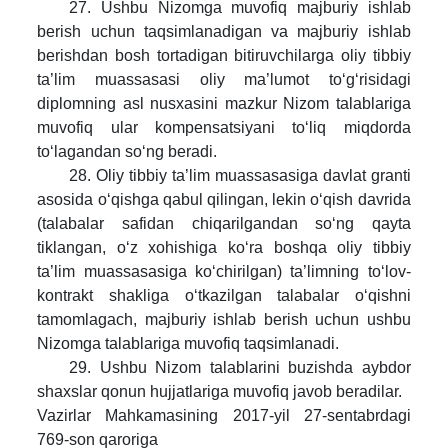
27. Ushbu Nizomga muvofiq majburiy ishlab
berish uchun taqsimlanadigan va majburiy ishlab
berishdan bosh tortadigan bitiruvchilarga oliy tibbiy
ta’lim muassasasi oliy ma’lumot to‘g‘risidagi
diplomning asl nusxasini mazkur Nizom talablariga
muvofiq ular kompensatsiyani to‘liq miqdorda
to‘lagandan so‘ng beradi.
28. Oliy tibbiy ta’lim muassasasiga davlat granti
asosida o‘qishga qabul qilingan, lekin o‘qish davrida
(talabalar safidan chiqarilgandan so‘ng qayta
tiklangan, o‘z xohishiga ko‘ra boshqa oliy tibbiy
ta’lim muassasasiga ko‘chirilgan) ta’limning to‘lov-
kontrakt shakliga o‘tkazilgan talabalar o‘qishni
tamomlagach, majburiy ishlab berish uchun ushbu
Nizomga talablariga muvofiq taqsimlanadi.
29. Ushbu Nizom talablarini buzishda aybdor
shaxslar qonun hujjatlariga muvofiq javob beradilar.
Vazirlar Mahkamasining 2017-yil 27-sentabrdagi
769-son qaroriga