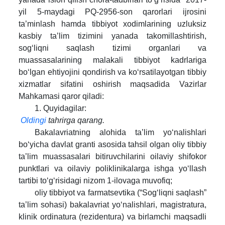
yil 5-maydagi PQ-2956-son qarorlari ijrosini
ta’minlash hamda tibbiyot xodimlarining uzluksiz
kasbiy ta’lim tizimini yanada takomillashtirish,
sog‘liqni saqlash tizimi organlari va
muassasalarining malakali tibbiyot kadrlariga
bo‘lgan ehtiyojini qondirish va ko‘rsatilayotgan tibbiy
xizmatlar sifatini oshirish maqsadida Vazirlar
Mahkamasi qaror qiladi:
1. Quyidagilar:
Oldingi
tahrirga qarang.
Bakalavriatning alohida ta’lim yo‘nalishlari
bo‘yicha davlat granti asosida tahsil olgan oliy tibbiy
ta’lim muassasalari bitiruvchilarini oilaviy shifokor
punktlari va oilaviy poliklinikalarga ishga yo‘llash
tartibi to‘g‘risidagi nizom 1-ilovaga muvofiq;
oliy tibbiyot va farmatsevtika (“Sog‘liqni saqlash”
ta’lim sohasi) bakalavriat yo‘nalishlari, magistratura,
klinik ordinatura (rezidentura) va birlamchi maqsadli