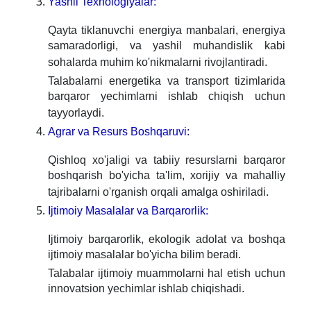
Yashil Texnologiyalar:
Qayta tiklanuvchi energiya manbalari, energiya
samaradorligi, va yashil muhandislik kabi
sohalarda muhim ko'nikmalarni rivojlantiradi.
Talabalarni energetika va transport tizimlarida
barqaror yechimlarni ishlab chiqish uchun
tayyorlaydi.
Agrar va Resurs Boshqaruvi:
Qishloq xo'jaligi va tabiiy resurslarni barqaror
boshqarish bo'yicha ta'lim, xorijiy va mahalliy
tajribalarni o'rganish orqali amalga oshiriladi.
Ijtimoiy Masalalar va Barqarorlik:
Ijtimoiy barqarorlik, ekologik adolat va boshqa
ijtimoiy masalalar bo'yicha bilim beradi.
Talabalar ijtimoiy muammolarni hal etish uchun
innovatsion yechimlar ishlab chiqishadi.