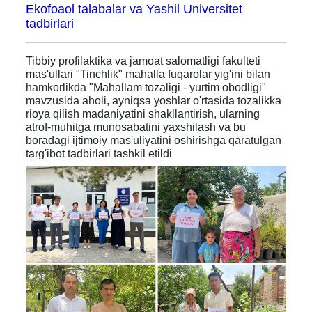
Ekofoaol talabalar va Yashil Universitet
tadbirlari
Tibbiy profilaktika va jamoat salomatligi fakulteti
mas'ullari "Tinchlik" mahalla fuqarolar yig'ini bilan
hamkorlikda "Mahallam tozaligi - yurtim obodligi"
mavzusida aholi, ayniqsa yoshlar o'rtasida tozalikka
rioya qilish madaniyatini shakllantirish, ularning
atrof-muhitga munosabatini yaxshilash va bu
boradagi ijtimoiy mas'uliyatini oshirishga qaratulgan
targ'ibot tadbirlari tashkil etildi