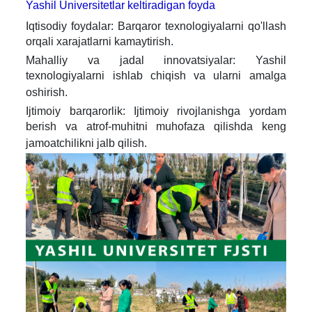
Yashil Universitetlar keltiradigan foyda
Iqtisodiy foydalar: Barqaror texnologiyalarni qo'llash
orqali xarajatlarni kamaytirish.
Mahalliy va jadal innovatsiyalar: Yashil
texnologiyalarni ishlab chiqish va ularni amalga
oshirish.
Ijtimoiy barqarorlik: Ijtimoiy rivojlanishga yordam
berish va atrof-muhitni muhofaza qilishda keng
jamoatchilikni jalb qilish.