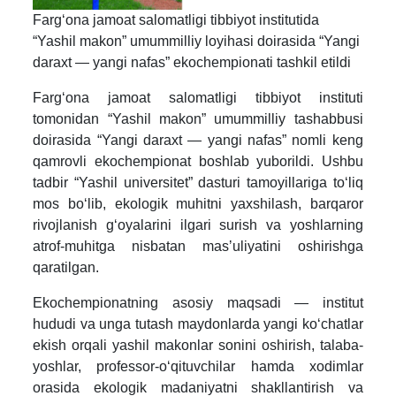
Fargʻona jamoat salomatligi tibbiyot institutida
“Yashil makon” umummilliy loyihasi doirasida “Yangi
daraxt — yangi nafas” ekochempionati tashkil etildi
Fargʻona jamoat salomatligi tibbiyot instituti
tomonidan “Yashil makon” umummilliy tashabbusi
doirasida “Yangi daraxt — yangi nafas” nomli keng
qamrovli ekochempionat boshlab yuborildi. Ushbu
tadbir “Yashil universitet” dasturi tamoyillariga toʻliq
mos boʻlib, ekologik muhitni yaxshilash, barqaror
rivojlanish gʻoyalarini ilgari surish va yoshlarning
atrof-muhitga nisbatan masʼuliyatini oshirishga
qaratilgan.
Ekochempionatning asosiy maqsadi — institut
hududi va unga tutash maydonlarda yangi koʻchatlar
ekish orqali yashil makonlar sonini oshirish, talaba-
yoshlar, professor-oʻqituvchilar hamda xodimlar
orasida ekologik madaniyatni shakllantirish va