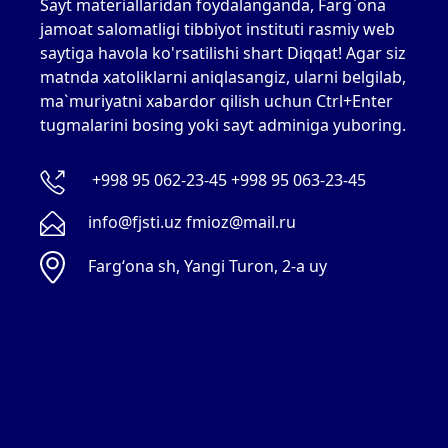
Sayt materiallaridan foydalanganda, Farg`ona
jamoat salomatligi tibbiyot instituti rasmiy web
saytiga havola ko'rsatilishi shart Diqqat! Agar siz
matnda xatoliklarni aniqlasangiz, ularni belgilab,
ma`muriyatni xabardor qilish uchun Ctrl+Enter
tugmalarini bosing yoki sayt adminiga yuboring.
+998 95 062-23-45 +998 95 063-23-45
info@fjsti.uz fmioz@mail.ru
Fargʻona sh, Yangi Turon, 2-a uy