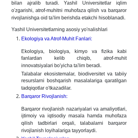
bilan ajralib turadi. Yashil Universitetlar iqlim
o'zgarishi, atrof-muhitni muhofaza qilish va barqaror
rivojlanishga oid ta'lim berishda etakchi hisoblanadi.
Yashil Universitetlarning asosiy yo'nalishlari
Ekologiya va Atrof-Muhit Fanlari:
Ekologiya, biologiya, kimyo va fizika kabi
fanlardan kelib chiqib, atrof-muhit
innovatsiyalari bo'yicha ta'lim beradi.
Talabalar ekosistemalar, biodiversitet va tabiiy
resurslarni boshqarish masalalariga qaratilgan
tadqiqotlar o'tkazadilar.
Barqaror Rivojlanish:
Barqaror rivojlanish nazariyalari va amaliyotlari,
ijtimoiy va iqtisodiy masala hamda muhofaza
qilish tadbirlari orqali, talabalarni barqaror
rivojlanish loyihalariga tayyorlaydi.