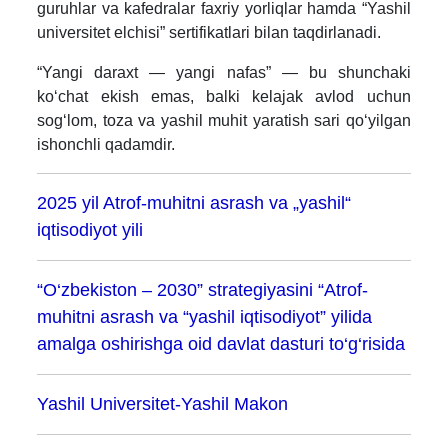
guruhlar va kafedralar faxriy yorliqlar hamda “Yashil
universitet elchisi” sertifikatlari bilan taqdirlanadi.
“Yangi daraxt — yangi nafas” — bu shunchaki
ko‘chat ekish emas, balki kelajak avlod uchun
sog‘lom, toza va yashil muhit yaratish sari qo‘yilgan
ishonchli qadamdir.
2025 yil Atrof-muhitni asrash va „yashil“
iqtisodiyot yili
“O‘zbekiston – 2030” strategiyasini “Atrof-
muhitni asrash va “yashil iqtisodiyot” yilida
amalga oshirishga oid davlat dasturi to‘g‘risida
Yashil Universitet-Yashil Makon