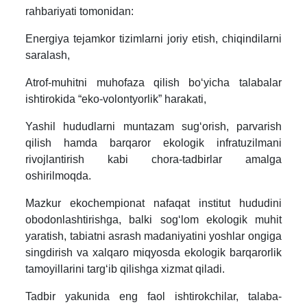
rahbariyati tomonidan:
Energiya tejamkor tizimlarni joriy etish, chiqindilarni
saralash,
Atrof-muhitni muhofaza qilish boʻyicha talabalar
ishtirokida “eko-volontyorlik” harakati,
Yashil hududlarni muntazam sugʻorish, parvarish
qilish hamda barqaror ekologik infratuzilmani
rivojlantirish kabi chora-tadbirlar amalga
oshirilmoqda.
Mazkur ekochempionat nafaqat institut hududini
obodonlashtirishga, balki sogʻlom ekologik muhit
yaratish, tabiatni asrash madaniyatini yoshlar ongiga
singdirish va xalqaro miqyosda ekologik barqarorlik
tamoyillarini targʻib qilishga xizmat qiladi.
Tadbir yakunida eng faol ishtirokchilar, talaba-