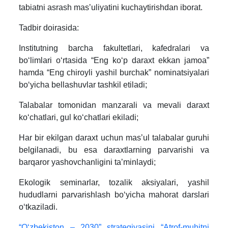
tabiatni asrash masʼuliyatini kuchaytirishdan iborat.
Tadbir doirasida:
Institutning barcha fakultetlari, kafedralari va
boʻlimlari oʻrtasida “Eng koʻp daraxt ekkan jamoa”
hamda “Eng chiroyli yashil burchak” nominatsiyalari
boʻyicha bellashuvlar tashkil etiladi;
Talabalar tomonidan manzarali va mevali daraxt
koʻchatlari, gul koʻchatlari ekiladi;
Har bir ekilgan daraxt uchun masʼul talabalar guruhi
belgilanadi, bu esa daraxtlarning parvarishi va
barqaror yashovchanligini taʼminlaydi;
Ekologik seminarlar, tozalik aksiyalari, yashil
hududlarni parvarishlash boʻyicha mahorat darslari
oʻtkaziladi.
“O‘zbekiston – 2030” strategiyasini “Atrof-muhitni