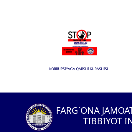
KORRUPSIYAGA QARSHI KURASHISH
I
FARG`ONA JAMOA
TIBBIYOT I