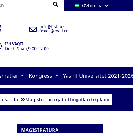
O'zbekcha
5
info@fjsti.uz
5
fmioz@mail.ru
ISH VAQTI:
Dush-Shan,9:00-17:00
izmatlar
Kongress
Yashil Universitet 2021-202
 brifinglar 
rlar 
ulxona 
zimlar-2025 
 murojaatlari    
 malakasini oshirish kursi   
 Konrgress dasturi 
 Green university-2026 
 17 goals of UN Policies 
 Quyosh panellar 
 Aholini ro‘yxatga olish  
 Ekofaol yoshlar loyihasi 1 
 Ekofaol yoshlar loyihasi 2 
 Ekofaol xodim 
h sahifa
Magistratura qabul hujjatlari to‘plami
MAGISTRATURA