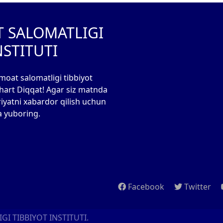
T SALOMATLIGI
NSTITUTI
moat salomatligi tibbiyot
 shart Diqqat! Agar siz matnda
riyatni xabardor qilish uchun
a yuboring.
Facebook
Twitter
I TIBBIYOT INSTITUTI.