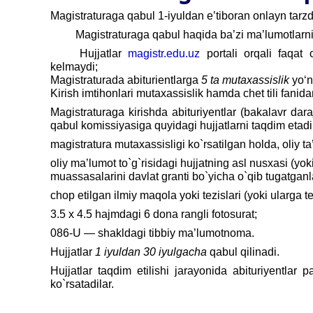
Magistraturaga qabul 1-iyuldan e’tiboran onlayn tarz
Magistraturaga qabul haqida ba’zi ma’lumotlarni e
Hujjatlar
magistr.edu.uz
portali orqali faqat 
kelmaydi;
Magistraturada abiturientlarga
5 ta mutaxassislik
yo‘n
Kirish imtihonlari mutaxassislik hamda chet tili fanid
Magistraturaga kirishda abituriyentlar (bakalavr dar
qabul komissiyasiga quyidagi hujjatlarni taqdim etadi
magistratura mutaxassisligi ko`rsatilgan holda, oliy t
oliy ma’lumot to`g`risidagi hujjatning asl nusxasi (y
muassasalarini davlat granti bo`yicha o`qib tugatgan
chop etilgan ilmiy maqola yoki tezislari (yoki ularga t
3.5 x 4.5 hajmdagi 6 dona rangli fotosurat;
086-U — shakldagi tibbiy ma’lumotnoma.
Hujjatlar
1 iyuldan 30 iyulgacha
qabul qilinadi.
Hujjatlar taqdim etilishi jarayonida abituriyentlar
ko`rsatadilar.