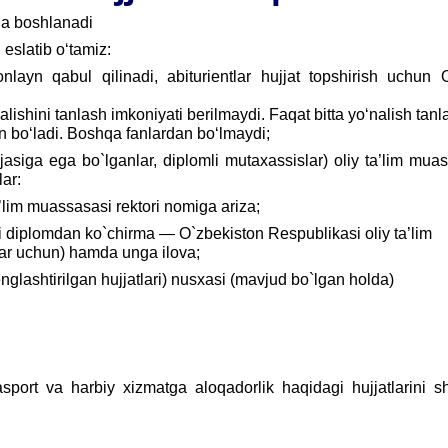
da boshlanadi
slatib o‘tamiz:
onlayn qabul qilinadi, abiturientlar hujjat topshirish uchu
alishini tanlash imkoniyati berilmaydi. Faqat bitta yo‘nalish tanl
an bo‘ladi. Boshqa fanlardan bo‘lmaydi;
ajasiga ega bo`lganlar, diplomli mutaxassislar) oliy ta’lim mua
lar:
a’lim muassasasi rektori nomiga ariza;
oki diplomdan ko`chirma — O`zbekiston Respublikasi oliy ta’lim
lar uchun) hamda unga ilova;
englashtirilgan hujjatlari) nusxasi (mavjud bo`lgan holda)
 pasport va harbiy xizmatga aloqadorlik haqidagi hujjatlarini 