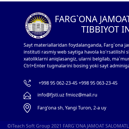
FARG`ONA JAMOA
TIBBIYOT I
Sayt materiallaridan foydalanganda, Farg`ona ja
instituti rasmiy web saytiga havola ko'rsatilishi
xatoliklarni aniqlasangiz, ularni belgilab, ma`mu
Ctrl+Enter tugmalarini bosing yoki sayt adminig
+998 95 062-23-45 +998 95 063-23-45
info@fjsti.uz fmioz@mail.ru
Fargʻona sh, Yangi Turon, 2-a uy
©iTeach Soft Group 2021
FARG`ONA JAMOAT SALOMATLIG