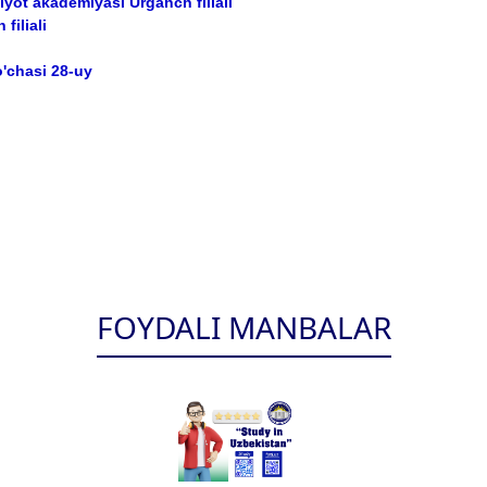
iyot akademiyasi Urganch filiali
filiali
o'chasi 28-uy
FOYDALI MANBALAR