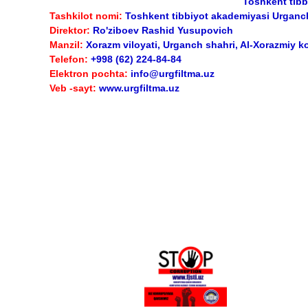
Toshkent tibb
Tashkilot nomi:
Toshkent tibbiyot akademiyasi Urganch 
Direktor:
Ro'ziboev Rashid Yusupovich
Manzil:
Xorazm viloyati, Urganch shahri, Al-Xorazmiy k
Telefon:
+998 (62) 224-84-84
Elektron pochta:
info@urgfiltma.uz
Veb -sayt:
www.urgfiltma.uz