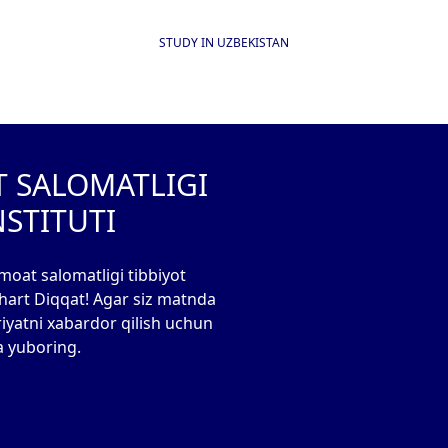
STUDY IN UZBEKISTAN
T SALOMATLIGI
NSTITUTI
moat salomatligi tibbiyot
 shart Diqqat! Agar siz matnda
riyatni xabardor qilish uchun
a yuboring.