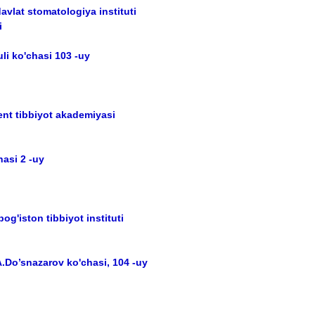
avlat stomatologiya instituti
i
i ko'chasi 103 -uy
nt tibbiyot akademiyasi
asi 2 -uy
og'iston tibbiyot instituti
.Do’snazarov ko'chasi, 104 -uy