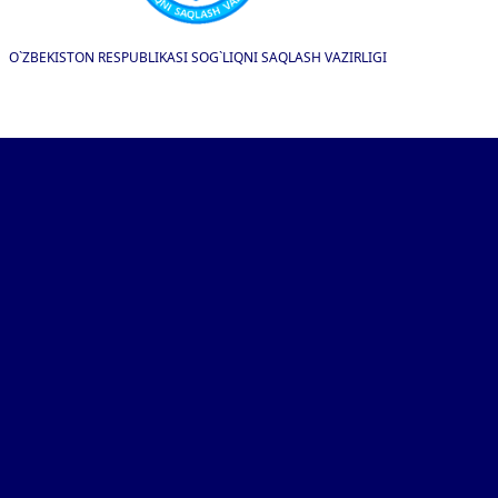
O`ZBEKISTON RESPUBLIKASI SOG`LIQNI SAQLASH VAZIRLIGI