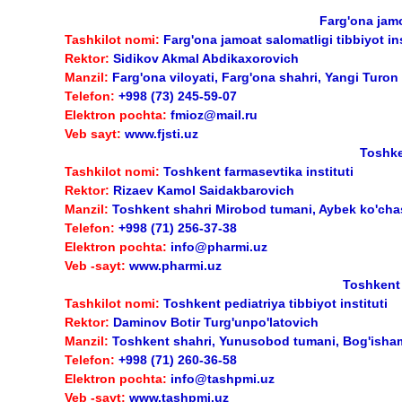
Farg'ona jamoa
Tashkilot nomi:
Farg'ona jamoat salomatligi tibbiyot ins
Rektor:
Sidikov Akmal Abdikaxorovich
Manzil:
Farg'ona viloyati, Farg'ona shahri, Yangi Turon
Telefon:
+998 (73) 245-59-07
Elektron pochta:
fmioz@mail.ru
Veb sayt:
www.fjsti.uz
Toshke
Tashkilot nomi:
Toshkent farmasevtika instituti
Rektor:
Rizaev Kamol Saidakbarovich
Manzil:
Toshkent shahri Mirobod tumani, Aybek ko'chas
Telefon:
+998 (71) 256-37-38
Elektron pochta:
info@pharmi.uz
Veb -sayt:
www.pharmi.uz
Toshkent p
Tashkilot nomi:
Toshkent pediatriya tibbiyot instituti
Rektor:
Daminov Botir Turg'unpo'latovich
Manzil:
Toshkent shahri, Yunusobod tumani, Bog'isham
Telefon:
+998 (71) 260-36-58
Elektron pochta:
info@tashpmi.uz
Veb -sayt:
www.tashpmi.uz