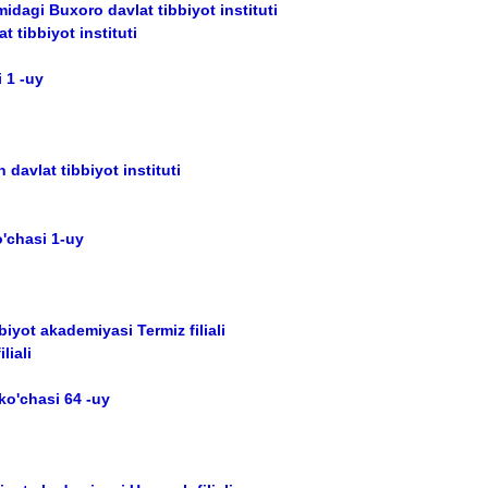
idagi Buxoro davlat tibbiyot instituti
 tibbiyot instituti
 1 -uy
 davlat tibbiyot instituti
o'chasi 1-uy
iyot akademiyasi Termiz filiali
liali
ko'chasi 64 -uy