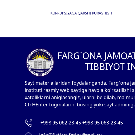
KORRUPSIYAGA QARSHI KURASHISH
I
FARG`ONA JAMOA
TIBBIYOT I
Sayt materiallaridan foydalanganda, Farg`ona ja
instituti rasmiy web saytiga havola ko'rsatilishi
xatoliklarni aniqlasangiz, ularni belgilab, ma`mu
Ctrl+Enter tugmalarini bosing yoki sayt adminig
+998 95 062-23-45 +998 95 063-23-45