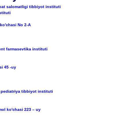
t salomatligi tibbiyot instituti
tituti
 ko'chasi No 2-A
nt farmasevtika instituti
i 45 -uy
ediatriya tibbiyot instituti
ol ko'chasi 223 – uy