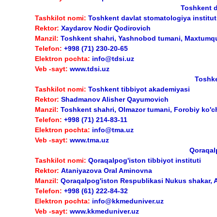
Toshkent d
Tashkilot nomi:
Toshkent davlat stomatologiya institut
Rektor:
Xaydarov Nodir Qodirovich
Manzil:
Toshkent shahri, Yashnobod tumani, Maxtumqul
Telefon:
+998 (71) 230-20-65
Elektron pochta:
info@tdsi.uz
Veb -sayt:
www.tdsi.uz
Toshke
Tashkilot nomi:
Toshkent tibbiyot akademiyasi
Rektor:
Shadmanov Alisher Qayumovich
Manzil:
Toshkent shahri, Olmazor tumani, Forobiy ko'ch
Telefon:
+998 (71) 214-83-11
Elektron pochta:
info@tma.uz
Veb -sayt:
www.tma.uz
Qoraqalp
Tashkilot nomi:
Qoraqalpog'iston tibbiyot instituti
Rektor:
Ataniyazova Oral Aminovna
Manzil:
Qoraqalpog'iston Respublikasi Nukus shakar, A
Telefon:
+998 (61) 222-84-32
Elektron pochta:
info@kkmeduniver.uz
Veb -sayt:
www.kkmeduniver.uz