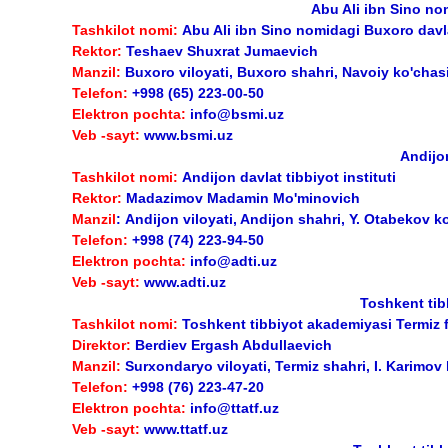
Abu Ali ibn Sino nom
Tashkilot nomi:
Abu Ali ibn Sino nomidagi Buxoro davlat
Rektor:
Teshaev Shuxrat Jumaevich
Manzil:
Buxoro viloyati, Buxoro shahri, Navoiy ko'chasi
Telefon:
+998 (65) 223-00-50
Elektron pochta:
info@bsmi.uz
Veb -sayt:
www.bsmi.uz
Andijon
Tashkilot nomi:
Andijon davlat tibbiyot instituti
Rektor:
Madazimov Madamin Mo'minovich
Manzil
: Andijon viloyati, Andijon shahri, Y. Otabekov k
Telefon:
+998 (74) 223-94-50
Elektron pochta:
info@adti.uz
Veb -sayt:
www.adti.uz
Toshkent tibb
Tashkilot nomi:
Toshkent tibbiyot akademiyasi Termiz fi
Direktor:
Berdiev Ergash Abdullaevich
Manzil:
Surxondaryo viloyati, Termiz shahri, I. Karimov 
Telefon:
+998 (76) 223-47-20
Elektron pochta:
info@ttatf.uz
Veb -sayt:
www.ttatf.uz