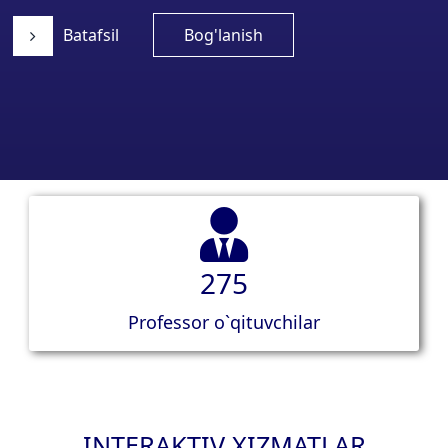
Batafsil
Bog'lanish
275
Professor o`qituvchilar
INTERAKTIV XIZMATLAR