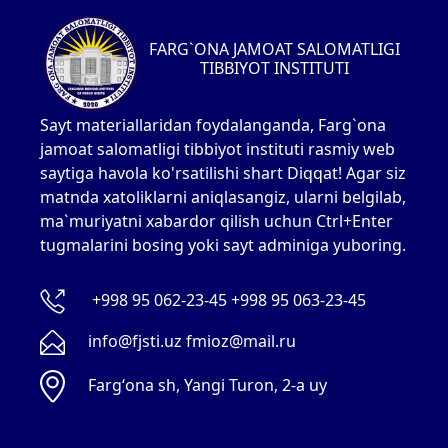
FARG`ONA JAMOAT SALOMATLIGI
TIBBIYOT INSTITUTI
Sayt materiallaridan foydalanganda, Farg`ona
jamoat salomatligi tibbiyot instituti rasmiy web
saytiga havola ko'rsatilishi shart Diqqat! Agar siz
matnda xatoliklarni aniqlasangiz, ularni belgilab,
ma`muriyatni xabardor qilish uchun Ctrl+Enter
tugmalarini bosing yoki sayt adminiga yuboring.
+998 95 062-23-45 +998 95 063-23-45
info@fjsti.uz fmioz@mail.ru
Fargʻona sh, Yangi Turon, 2-a uy