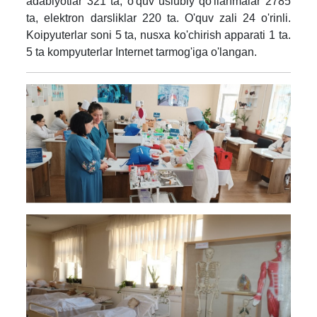
adabiyotlar 321 ta, o'quv uslubiy qo'llanmalar 2785
ta, elektron darsliklar 220 ta. O'quv zali 24 o'rinli.
Koipyuterlar soni 5 ta, nusxa ko'chirish apparati 1 ta.
5 ta kompyuterlar Internet tarmog'iga o'langan.