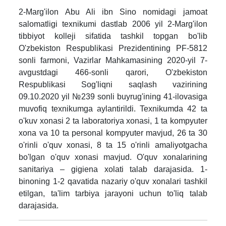
2-Marg'ilon Abu Ali ibn Sino nomidagi jamoat
salomatligi texnikumi dastlab 2006 yil 2-Marg'ilon
tibbiyot kolleji sifatida tashkil topgan bo'lib
O'zbekiston Respublikasi Prezidentining PF-5812
sonli farmoni, Vazirlar Mahkamasining 2020-yil 7-
avgustdagi 466-sonli qarori, O'zbekiston
Respublikasi Sog'liqni saqlash vazirining
09.10.2020 yil №239 sonli buyrug'ining 41-ilovasiga
muvofiq texnikumga aylantirildi. Texnikumda 42 ta
o'kuv xonasi 2 ta laboratoriya xonasi, 1 ta kompyuter
xona va 10 ta personal kompyuter mavjud, 26 ta 30
o'rinli o'quv xonasi, 8 ta 15 o'rinli amaliyotgacha
bo'lgan o'quv xonasi mavjud. O'quv xonalarining
sanitariya – gigiena xolati talab darajasida. 1-
binoning 1-2 qavatida nazariy o'quv xonalari tashkil
etilgan, ta'lim tarbiya jarayoni uchun to'liq talab
darajasida.