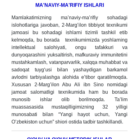
MA
'
NAVI
Y
-
MA
'R
IFIY ISHLARI
Mamlakatimizning ma’naviy-ma’rifiy sohadagi
islohotlariga javoban, 2-Marg’ilon tibbiyot texnikumi
jamoasi bu sohadagi ishlarni tizimli tashkil etib
kelmoqda, bu borada texnikumimizda yoshlarning
intellektual salohiyati, ongu tafakkuri va
dunyoqarashini yuksaltirish, mafkuraviy immunitetini
mustahkamlash, vatanparvarlik, xalqqa muhabbat va
sadoqat tuyg‘usi bilan yashaydigan barkamol
avlodni tarbiyalashga alohida e’tibor qaratilmoqda.
Xususan 2-Marg’ilon Abu Ali ibn Sino nomidagi
jamoat salomatligi texnikumida ham bu borada
munosib ishlar olib borilmoqda. Ta’lim
muassasasida mustaqilligimizning 32 yilligi
munosabati bilan “Yangi hayot uchun, Yangi
O’zbekiston uchun” shiori ostida tadbir tashkillandi.