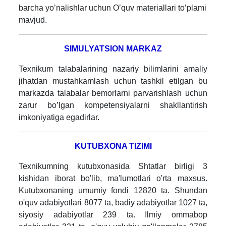
barcha yo’nalishlar uchun O’quv materiallari to’plami
mavjud.
SIMULYATSION MARKAZ
Texnikum talabalarining nazariy bilimlarini amaliy
jihatdan mustahkamlash uchun tashkil etilgan bu
markazda talabalar bemorlarni parvarishlash uchun
zarur bo’lgan kompetensiyalarni shakllantirish
imkoniyatiga egadirlar.
KUTUBXONA TIZIMI
Texnikumning kutubxonasida Shtatlar birligi 3
kishidan iborat bo'lib, ma'lumotlari o'rta maxsus.
Kutubxonaning umumiy fondi 12820 ta. Shundan
o'quv adabiyotlari 8077 ta, badiy adabiyotlar 1027 ta,
siyosiy adabiyotlar 239 ta. Ilmiy ommabop