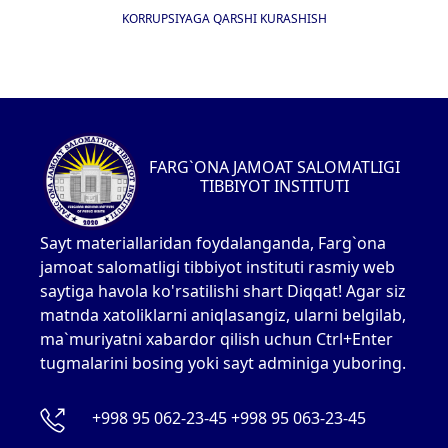
KORRUPSIYAGA QARSHI KURASHISH
FARG`ONA JAMOAT SALOMATLIGI
TIBBIYOT INSTITUTI
Sayt materiallaridan foydalanganda, Farg`ona
jamoat salomatligi tibbiyot instituti rasmiy web
saytiga havola ko'rsatilishi shart Diqqat! Agar siz
matnda xatoliklarni aniqlasangiz, ularni belgilab,
ma`muriyatni xabardor qilish uchun Ctrl+Enter
tugmalarini bosing yoki sayt adminiga yuboring.
+998 95 062-23-45 +998 95 063-23-45