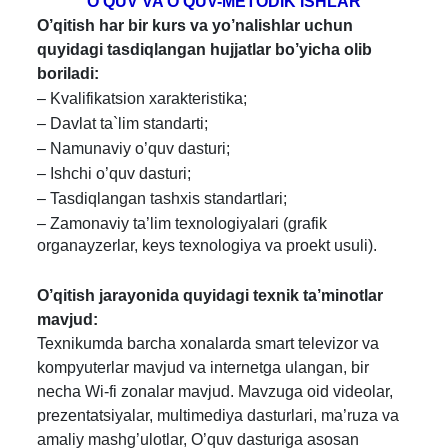
O'
Q
U
V
VA O'QUV-METODIK ISHLAR
O’
q
itis
h
h
ar bir kurs va yo’nalishlar uchun
quyidagi tasdiqlangan hujjatlar bo’yicha olib
boriladi:
– Kvalifikatsion xarakteristika;
– Davlat ta`lim standarti;
– Namunaviy o’quv dasturi;
–
Ishchi o’quv dasturi;
– Tasdiqlangan tashxis standartlari;
– Zamonaviy ta’lim texnologiyalari (grafik
organayzerlar, keys texnologiya va proekt usuli).
O’q
itis
h
j
a
ray
o
n
i
d
a
q
u
y
i
dag
i
t
ex
n
ik ta’minotlar
mavjud:
Texnikumda barcha xonalarda smart televizor va
kompyuterlar mavjud va internetga ulangan, bir
necha Wi-fi zonalar mavjud. Mavzuga oid videolar,
prezentatsiyalar, multimediya dasturlari, ma’ruza va
amaliy mashg’ulotlar, O’quv dasturiga asosan