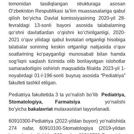
tomonidan tasdiqlangan strukturaga asosan
O‘zbekiston Respublikasi ta’lim muassasalariga qabul
qilish bo‘yicha Davlat komissiyasining 2020-yil 28-
fevraldagi 13-sonli bayoni asosida talabalarning
qo‘shni davlatlardan o‘qishni ko‘chirilganligi, 2020-
2021 o‘quv yilidagi qabul kvotalari ortganligi hisobiga
talabalar sonining keskin ortganligi natijasida o‘quv
soatlarining ko‘payganligi munosabati bilan hamda
sog‘liqni saqlash tizimida olib borilayotgan islohotlar
samaradorligini oshirish maqsadida filialda 2023-yil 1-
noyabrdagi 01-I-196-sonli buyruq asosida “Pediatriya”
fakulteti tashkil etilgan.
Pediatriya fakultetida 3 ta yo‘nalish bo‘lib
Pediatriya
,
Stomatologiya,
Farmatsiya
yo‘nalishi
bo‘yicha
bakalavriat
mutaxasislari tayyorlanadi.
60910300-Pediatriya (2022-yildan buyon) yo‘nalishida
274 nafar, 60910100-Stomatologiya (2019-yildan