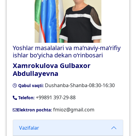
Yoshlar masalalari va ma’naviy-ma’rifiy
ishlar bo‘yicha dekan o‘rinbosari
Xamrokulova Gulbaxor
Abdullayevna
Dushanba-Shanba-08:30-16:30
Qabul vaqti:
+99891 397-29-88
Telefon:
fmioz@gmail.com
Elektron pochta:
Vazifalar