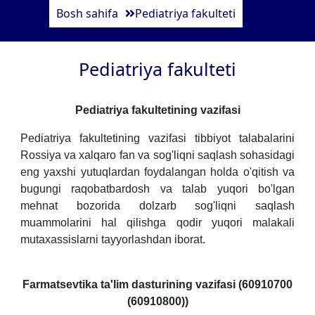
Bosh sahifa
Pediatriya fakulteti
Pediatriya fakulteti
Pediatriya fakultetining vazifasi
Pediatriya fakultetining vazifasi tibbiyot talabalarini
Rossiya va xalqaro fan va sog'liqni saqlash sohasidagi
eng yaxshi yutuqlardan foydalangan holda o'qitish va
bugungi raqobatbardosh va talab yuqori bo'lgan
mehnat bozorida dolzarb sog'liqni saqlash
muammolarini hal qilishga qodir yuqori malakali
mutaxassislarni tayyorlashdan iborat.
Farmatsevtika ta'lim dasturining vazifasi (60910700
(60910800))