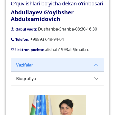
O‘quv ishlari bo‘yicha dekan o‘rinbosari
Abdullayev G’oyibsher
Abdulxamidovich
Dushanba-Shanba-08:30-16:30
Qabul vaqti:
+99893 649-94-04
Telefon:
alishah1993ali@mail.ru
Elektron pochta:
Vazifalar
Biografiya