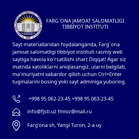
FARG`ONA JAMOAT SALOMATLIGI
TIBBIYOT INSTITUTI
Sayt materiallaridan foydalanganda, Farg`ona
jamoat salomatligi tibbiyot instituti rasmiy web
saytiga havola ko'rsatilishi shart Diqqat! Agar siz
matnda xatoliklarni aniqlasangiz, ularni belgilab,
ma`muriyatni xabardor qilish uchun Ctrl+Enter
tugmalarini bosing yoki sayt adminiga yuboring.
+998 95 062-23-45 +998 95 063-23-45
info@fjsti.uz fmioz@mail.ru
Fargʻona sh, Yangi Turon, 2-a uy