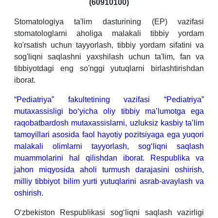
(60910100)
Stomatologiya ta'lim dasturining (EP) vazifasi
stomatologlarni aholiga malakali tibbiy yordam
ko'rsatish uchun tayyorlash, tibbiy yordam sifatini va
sog'liqni saqlashni yaxshilash uchun ta'lim, fan va
tibbiyotdagi eng so'nggi yutuqlarni birlashtirishdan
iborat.
“Pediatriya” fakultetining vazifasi “Pediatriya”
mutaxassisligi boʻyicha oliy tibbiy maʼlumotga ega
raqobatbardosh mutaxassislarni, uzluksiz kasbiy taʼlim
tamoyillari asosida faol hayotiy pozitsiyaga ega yuqori
malakali olimlarni tayyorlash, sogʻliqni saqlash
muammolarini hal qilishdan iborat. Respublika va
jahon miqyosida aholi turmush darajasini oshirish,
milliy tibbiyot bilim yurti yutuqlarini asrab-avaylash va
oshirish.
O‘zbekiston Respublikasi sog‘liqni saqlash vazirligi