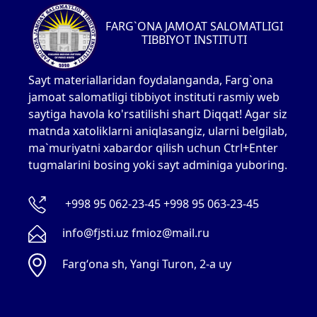
FARG`ONA JAMOAT SALOMATLIGI
TIBBIYOT INSTITUTI
Sayt materiallaridan foydalanganda, Farg`ona
jamoat salomatligi tibbiyot instituti rasmiy web
saytiga havola ko'rsatilishi shart Diqqat! Agar siz
matnda xatoliklarni aniqlasangiz, ularni belgilab,
ma`muriyatni xabardor qilish uchun Ctrl+Enter
tugmalarini bosing yoki sayt adminiga yuboring.
+998 95 062-23-45 +998 95 063-23-45
info@fjsti.uz fmioz@mail.ru
Fargʻona sh, Yangi Turon, 2-a uy