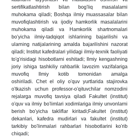
sertifikatlashtirish bilan bog'liq masalalarni
muhokama qiladi;
Boshqa ilmiy muassasalar bilan
muvofiqlashtirish va ijodiy hamkorlik masalalarini
muhokama qiladi va Hamkorlik shartnomalari
bo'yicha ilmiy-tadqiqot ishlarining bajarilishi va
ularning natijalarining amalda bajarilishini nazorat
qiladi;
Institut kafedralari yilidagi ilmiy-texnik faoliyati
to'g'risidagi hisobotlarni eshitadi;
Ilmiy kengashning
joriy ishiga tashkiliy rahbarlik lavozim vazifalariga
muvofiq Ilmiy kotib tomonidan amalga
oshiriladi.
Chet el oliy o'quv yurtlarida stajirovka
o'tkazish uchun professor-o'qituvchilar nomzodini
rejalarga muvofiq tavsiya qiladi
Fakultet (institut)
o'quv va ilmiy bo'limlari xodimlariga ilmiy unvonlarni
berish bo'yicha takliflar kiritadi;
Fakultet (institut)
dekanlari, kafedra mudirlari va fakultet (institut)
tarkibiy bo'linmalari rahbarlari hisobotlarini ko'rib
chiqadi;