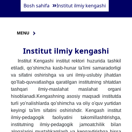
Bosh sahifa
Institut ilmiy kengashi
MENU
Institut ilmiy kengashi
Institut Kengashi institut rektori huzurida tashkil
etiladi, qo'shimcha kasb-hunar ta'limi samaradorligi
va sifatini oshirishga va uni ilmiy-uslubiy jihatdan
qo'llab-quvvatlashga qaratilgan institutning shtatdan
tashqari ilmiy-maslahat maslahat organi
hisoblanadi.
Kengashning asosiy maqsadi institutda
turli yo'nalishlarda qo'shimcha va oliy o'quv yurtidan
keyingi ta'lim sifatini oshirishdir. Kengash institut
ilmiy-pedagogik faoliyatini takomillashtirishga,
institutning ilmiy-pedagogik jamoatchilik bilan
aloqalarini mustahkamlash va kengaytirishga hissa