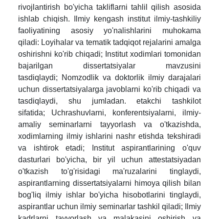
rivojlantirish bo'yicha takliflarni tahlil qilish asosida
ishlab chiqish.
Ilmiy kengash institut ilmiy-tashkiliy
faoliyatining asosiy yo'nalishlarini muhokama
qiladi:
Loyihalar va tematik tadqiqot rejalarini amalga
oshirishni ko'rib chiqadi;
Institut xodimlari tomonidan
bajarilgan dissertatsiyalar mavzusini
tasdiqlaydi;
Nomzodlik va doktorlik ilmiy darajalari
uchun dissertatsiyalarga javoblarni ko'rib chiqadi va
tasdiqlaydi, shu jumladan. etakchi tashkilot
sifatida;
Uchrashuvlarni, konferentsiyalarni, ilmiy-
amaliy seminarlarni tayyorlash va o'tkazishda,
xodimlarning ilmiy ishlarini nashr etishda tekshiradi
va ishtirok etadi;
Institut aspirantlarining o'quv
dasturlari bo'yicha, bir yil uchun attestatsiyadan
o'tkazish to'g'risidagi ma'ruzalarini tinglaydi,
aspirantlarning dissertatsiyalarni himoya qilish bilan
bog'liq ilmiy ishlar bo'yicha hisobotlarini tinglaydi,
aspirantlar uchun ilmiy seminarlar tashkil qiladi;
Ilmiy
kadrlarni tayyorlash va malakasini oshirish va