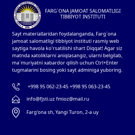
FARG`ONA JAMOAT SALOMATLIGI
TIBBIYOT INSTITUTI
Sayt materiallaridan foydalanganda, Farg`ona
jamoat salomatligi tibbiyot instituti rasmiy web
saytiga havola ko'rsatilishi shart Diqqat! Agar siz
matnda xatoliklarni aniqlasangiz, ularni belgilab,
ma`muriyatni xabardor qilish uchun Ctrl+Enter
tugmalarini bosing yoki sayt adminiga yuboring.
+998 95 062-23-45 +998 95 063-23-45
info@fjsti.uz fmioz@mail.ru
Fargʻona sh, Yangi Turon, 2-a uy