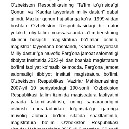
O‘zbekiston Respublikasining “Ta’lim to‘g‘risida“gi
Qonuni va “Kadrlar tayyorlash milliy dasturi” qabul
qilindi. Mazkur qonun hujjatlariga ko‘ra, 1999-yildan
boshlab O‘zbekiston Respublikasidagi bir qator
yetakchi oliy ta’lim muassasalarida ta’lim berishning
ikkinchi bosqichi magistratura bo‘limlari ochilib,
magistrlar tayyorlana boshlandi, “Kadrlar tayyorlash
Milliy dasturi”ga muvofiq Farg'ona jamoat salomatligi
tibbiyot institutida 2022-yilidan boshlab magistratura
bo‘limi faoliyat ko‘rsatib kelmoqda. Farg'ona jamoat
salomatligi tibbiyot instituti magistratura bo‘limi,
O‘zbekiston Respublikasi Vazirlar Mahkamasining
2007-yil 10 sentyabrdagi 190-sonli “O‘zbekiston
Respublikasi ta’lim tizimida magistratura faoliyatini
yanada takomillashtirish, uning samaradorligini
oshirish chora-tadbirlari to‘g‘risida”gi qaroriga
muvofiq alohida bo‘lim sifatida shakllantirilib,
magistratura bo‘limi O‘zbekiston Respublikasi