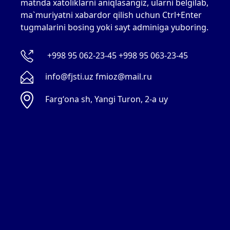
matnda xatoliklarni aniqlasangiz, ularni belgilab,
ma`muriyatni xabardor qilish uchun Ctrl+Enter
tugmalarini bosing yoki sayt adminiga yuboring.
+998 95 062-23-45 +998 95 063-23-45
info@fjsti.uz fmioz@mail.ru
Fargʻona sh, Yangi Turon, 2-a uy