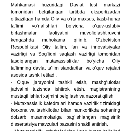
Mahkamasi huzuridagi Davlat test markazi
tomonidan belgilangan tartibda ekspertizadan
o‘tkazilgan hamda Oliy va o‘rta maxsus, kasb-hunar
ta’limi yo‘nalishlari bo‘yicha o‘quv-uslubiy
birlashmalar faoliyatini muvofiqlashtiruvchi
kengashda muhokama qilinib, O‘zbekiston
Respublikasi Oliy ta’lim, fan va innovatsiyalar
vazirligi va Sog'liqni saqlash vazirligi tomonidan
tasdiqlangan mutaxassisliklar bo‘yicha Oliy
ta’limning davlat ta’lim standartlari va o‘quv rejalari
asosida tashkil etiladi.
- O‘quv jarayonini tashkil etish, mashg‘ulotlar
jadvalini tuzishda ishtirok etish, magistrantning
mustaqil ishlari xajmini belgilash va nazorat qilish.
- Mutaxassislik kafedralari hamda vazirlik tizimidagi
korxona va tashkilotlar bilan hamkorlikda sohaning
dolzarb muammolariga bag‘ishlangan magistrlik
dissertatsiya mavzulari bazasini shaklllantirish.