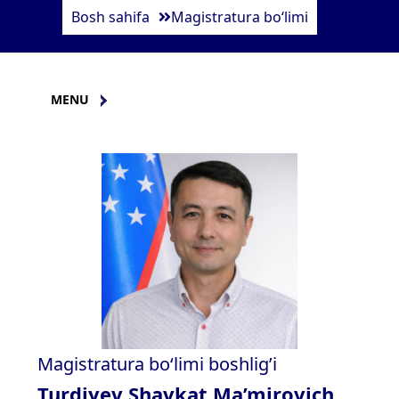
Bosh sahifa
Magistratura bo‘limi
MENU
Magistratura bo‘limi boshlig’i
Turdiyev Shavkat Ma’mirovich