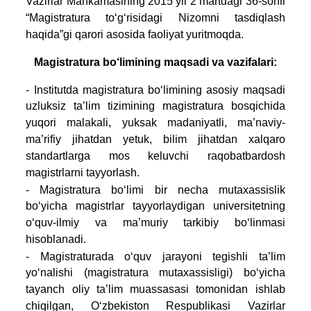
Vazirlar Mahkamasining 2015 yil 2 martdagi 36-sonli
“Magistratura to‘g‘risidagi Nizomni tasdiqlash
haqida”gi qarori asosida faoliyat yuritmoqda.
Magistratura bo‘limining maqsadi va vazifalari:
- Institutda magistratura bo‘limining asosiy maqsadi
uzluksiz ta’lim tizimining magistratura bosqichida
yuqori malakali, yuksak madaniyatli, ma’naviy-
ma’rifiy jihatdan yetuk, bilim jihatdan xalqaro
standartlarga mos keluvchi raqobatbardosh
magistrlarni tayyorlash.
- Magistratura bo‘limi bir necha mutaxassislik
bo‘yicha magistrlar tayyorlaydigan universitetning
o‘quv-ilmiy va ma’muriy tarkibiy bo‘linmasi
hisoblanadi.
- Magistraturada o‘quv jarayoni tegishli ta’lim
yo‘nalishi (magistratura mutaxassisligi) bo‘yicha
tayanch oliy ta’lim muassasasi tomonidan ishlab
chiqilgan, O‘zbekiston Respublikasi Vazirlar