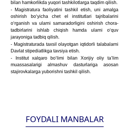
bilan hamkorlikda yuqori tashkilotlarga taqdim qilish.
- Magistratura faoliyatini tashkil etish, uni amalga
oshirish bo‘yicha chet el institutlari tajribalarini
o‘rganish va ularni samaradorligini oshirish chora-
tadbirlarini ishlab chiqish hamda ularni o‘quv
jarayoniga tadbiq qilish.
- Magistraturada taxsil olayotgan iqtidorli talabalarni
Davlat stipеdiatlikga tavsiya etish.
- Institut xalqaro bo‘limi bilan Xorijiy oliy ta’lim
muassasalarigi almashuv dasturlariga asosan
stajirovkalarga yuborishni tashkil qilish.
FOYDALI MANBALAR