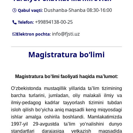
Dushanba-Shanba 08:30-16:00
Qabul vaqti:
+99894138-00-25
Telefon:
info@fjsti.uz
Elektron pochta:
Magistratura bo‘limi
Magistratura bo‘limi faoliyati haqida ma’lumot:
O‘zbekistonda mustaqillik yillarida ta’lim tizimining
barcha turlarini, jumladan, oliy malakali ilmiy va
ilmiy-pedagog kadrlar tayyorlash tizimini tubdan
isloh qilish bo‘yicha aniq maqsadli keng miqyosdagi
ishlar amalga oshirila boshlandi. Mamlakatimizda
1997-yil 29-avgustda ta’lim yo‘nalishini dunyo
standartlari darajasiga yetkazish maqsadida