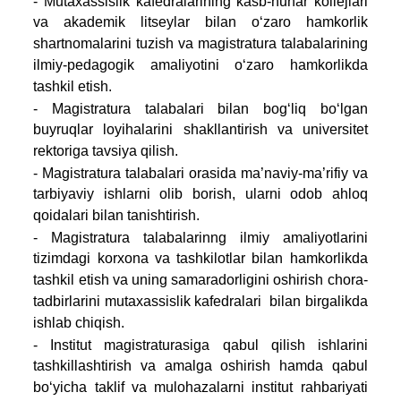
- Mutaxassislik kafedralarining kasb-hunar kollejlari
va akademik litseylar bilan o‘zaro hamkorlik
shartnomalarini tuzish va magistratura talabalarining
ilmiy-pedagogik amaliyotini o‘zaro hamkorlikda
tashkil etish.
- Magistratura talabalari bilan bog‘liq bo‘lgan
buyruqlar loyihalarini shakllantirish va universitet
rektoriga tavsiya qilish.
- Magistratura talabalari orasida ma’naviy-ma’rifiy va
tarbiyaviy ishlarni olib borish, ularni odob ahloq
qoidalari bilan tanishtirish.
- Magistratura talabalarinng ilmiy amaliyotlarini
tizimdagi korxona va tashkilotlar bilan hamkorlikda
tashkil etish va uning samaradorligini oshirish chora-
tadbirlarini mutaxassislik kafеdralari bilan birgalikda
ishlab chiqish.
- Institut magistraturasiga qabul qilish ishlarini
tashkillashtirish va amalga oshirish hamda qabul
bo‘yicha taklif va mulohazalarni institut rahbariyati