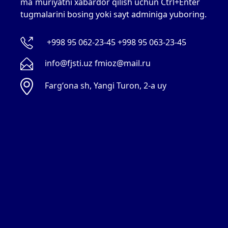
ma`muriyatni xabardor qilish uchun Ctrl+Enter
tugmalarini bosing yoki sayt adminiga yuboring.
+998 95 062-23-45 +998 95 063-23-45
info@fjsti.uz fmioz@mail.ru
Fargʻona sh, Yangi Turon, 2-a uy