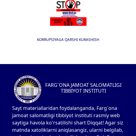
KORRUPSIYAGA QARSHI KURASHISH
FARG`ONA JAMOAT SALOMATLIGI
TIBBIYOT INSTITUTI
Sayt materiallaridan foydalanganda, Farg`ona
jamoat salomatligi tibbiyot instituti rasmiy web
saytiga havola ko'rsatilishi shart Diqqat! Agar siz
matnda xatoliklarni aniqlasangiz, ularni belgilab,