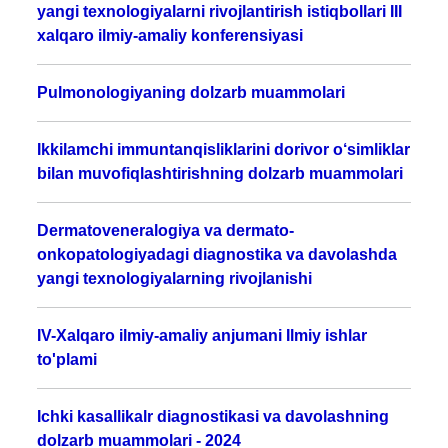
yangi texnologiyalarni rivojlantirish istiqbollari III
xalqaro ilmiy-amaliy konferensiyasi
Pulmonologiyaning dolzarb muammolari
Ikkilamchi immuntanqisliklarini dorivor o‘simliklar
bilan muvofiqlashtirishning dolzarb muammolari
Dermatoveneralogiya va dermato-
onkopatologiyadagi diagnostika va davolashda
yangi texnologiyalarning rivojlanishi
IV-Xalqaro ilmiy-amaliy anjumani Ilmiy ishlar
to'plami
Ichki kasallikalr diagnostikasi va davolashning
dolzarb muammolari - 2024