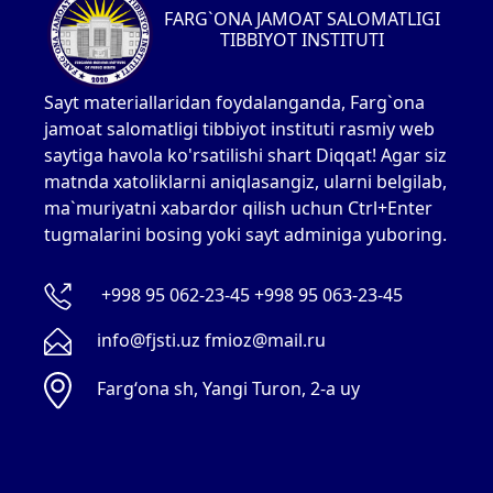
FARG`ONA JAMOAT SALOMATLIGI
TIBBIYOT INSTITUTI
Sayt materiallaridan foydalanganda, Farg`ona
jamoat salomatligi tibbiyot instituti rasmiy web
saytiga havola ko'rsatilishi shart Diqqat! Agar siz
matnda xatoliklarni aniqlasangiz, ularni belgilab,
ma`muriyatni xabardor qilish uchun Ctrl+Enter
tugmalarini bosing yoki sayt adminiga yuboring.
+998 95 062-23-45 +998 95 063-23-45
info@fjsti.uz fmioz@mail.ru
Fargʻona sh, Yangi Turon, 2-a uy