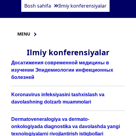
Bosh sahifa
Ilmiy konferensiyalar
MENU
Ilmiy konferensiyalar
Дос
a
тижения современной медицины
в
изучении Эпидемиологии инфекционных
болезней
Koronavirus infeksiyasini tashxislash va
davolashning dolzarb muammolari
Dermatoveneralogiya va dermato-
onkologiyada diagnostika va davolashda yangi
texnologiyalarni rivojlantirish istiqbollari