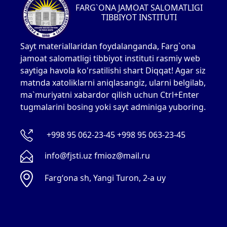
FARG`ONA JAMOAT SALOMATLIGI
TIBBIYOT INSTITUTI
Sayt materiallaridan foydalanganda, Farg`ona
jamoat salomatligi tibbiyot instituti rasmiy web
saytiga havola ko'rsatilishi shart Diqqat! Agar siz
matnda xatoliklarni aniqlasangiz, ularni belgilab,
ma`muriyatni xabardor qilish uchun Ctrl+Enter
tugmalarini bosing yoki sayt adminiga yuboring.
+998 95 062-23-45 +998 95 063-23-45
info@fjsti.uz fmioz@mail.ru
Fargʻona sh, Yangi Turon, 2-a uy