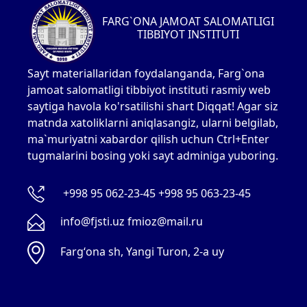
FARG`ONA JAMOAT SALOMATLIGI
TIBBIYOT INSTITUTI
Sayt materiallaridan foydalanganda, Farg`ona
jamoat salomatligi tibbiyot instituti rasmiy web
saytiga havola ko'rsatilishi shart Diqqat! Agar siz
matnda xatoliklarni aniqlasangiz, ularni belgilab,
ma`muriyatni xabardor qilish uchun Ctrl+Enter
tugmalarini bosing yoki sayt adminiga yuboring.
+998 95 062-23-45 +998 95 063-23-45
info@fjsti.uz fmioz@mail.ru
Fargʻona sh, Yangi Turon, 2-a uy