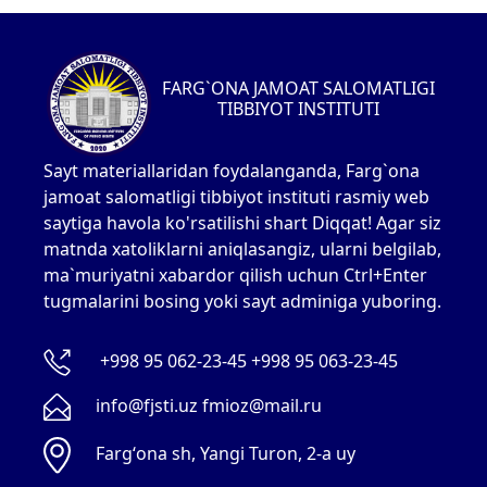
FARG`ONA JAMOAT SALOMATLIGI
TIBBIYOT INSTITUTI
Sayt materiallaridan foydalanganda, Farg`ona
jamoat salomatligi tibbiyot instituti rasmiy web
saytiga havola ko'rsatilishi shart Diqqat! Agar siz
matnda xatoliklarni aniqlasangiz, ularni belgilab,
ma`muriyatni xabardor qilish uchun Ctrl+Enter
tugmalarini bosing yoki sayt adminiga yuboring.
+998 95 062-23-45 +998 95 063-23-45
info@fjsti.uz fmioz@mail.ru
Fargʻona sh, Yangi Turon, 2-a uy