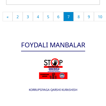
«
2
3
4
5
6
7
8
9
10
FOYDALI MANBALAR
KORRUPSIYAGA QARSHI KURASHISH