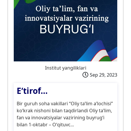
Institut yangiliklari
Sep 29, 2023
E‘tirof...
Bir guruh soha vakillari “Oliy taʼlim aʼlochisi”
koʻkrak nishoni bilan taqdirlandi Oliy taʼlim,
fan va innovatsiyalar vazirining buyrugʻi
bilan 1-oktabr – Oʻqituvc...