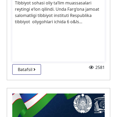
Tibbiyot sohasi oliy ta’lim muassasalari
reytingi e‘lon qilindi. Unda Farg‘ona jamoat
salomatligi tibbiyot instituti Respublika
tibbiyot oliygohlari ichida 6 o&ls...
2581
Batafsil