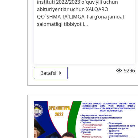
instituti 2022/2023 o`quv yili uchun
abituriyentlar uchun XALQARO
QO`SHMA TA`LIMGA Farg‘ona jamoat
salomatligi tibbiyot i...
9296
Batafsil