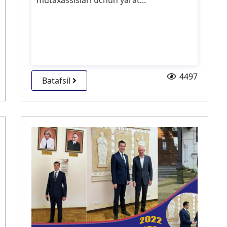
mutaxassislari uchun yarat...
4497
Batafsil