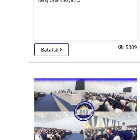
Farg`ona viloyati...
5309
Batafsil