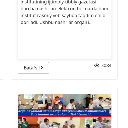
institutining ijtimoiy-tibbiy gazetasi
barcha nashrlari elektron formatda ham
institut rasmiy veb saytiga taqdim etilib
boriladi. Ushbu nashrlar orqali i...
3084
Batafsil