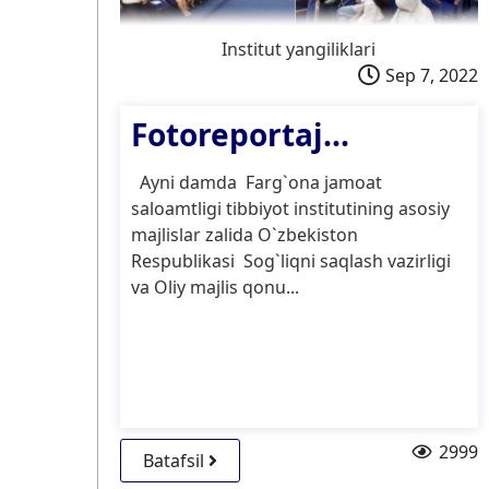
Institut yangiliklari
Sep 7, 2022
Fotoreportaj...
Ayni damda Farg`ona jamoat
saloamtligi tibbiyot institutining asosiy
majlislar zalida O`zbekiston
Respublikasi Sog`liqni saqlash vazirligi
va Oliy majlis qonu...
2999
Batafsil