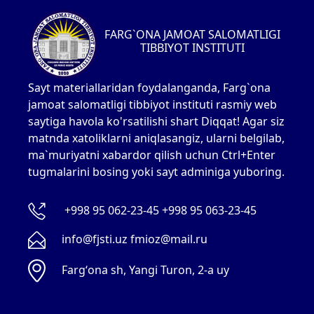
FARG`ONA JAMOAT SALOMATLIGI
TIBBIYOT INSTITUTI
Sayt materiallaridan foydalanganda, Farg`ona
jamoat salomatligi tibbiyot instituti rasmiy web
saytiga havola ko'rsatilishi shart Diqqat! Agar siz
matnda xatoliklarni aniqlasangiz, ularni belgilab,
ma`muriyatni xabardor qilish uchun Ctrl+Enter
tugmalarini bosing yoki sayt adminiga yuboring.
+998 95 062-23-45 +998 95 063-23-45
info@fjsti.uz fmioz@mail.ru
Fargʻona sh, Yangi Turon, 2-a uy