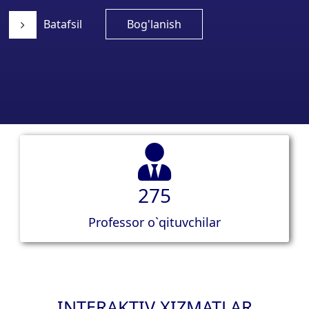
Batafsil
Bog'lanish
275
Professor o`qituvchilar
INTERAKTIV XIZMATLAR