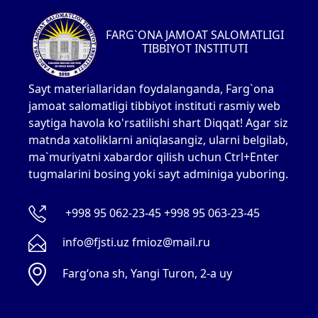
FARG`ONA JAMOAT SALOMATLIGI
TIBBIYOT INSTITUTI
Sayt materiallaridan foydalanganda, Farg`ona
jamoat salomatligi tibbiyot instituti rasmiy web
saytiga havola ko'rsatilishi shart Diqqat! Agar siz
matnda xatoliklarni aniqlasangiz, ularni belgilab,
ma`muriyatni xabardor qilish uchun Ctrl+Enter
tugmalarini bosing yoki sayt adminiga yuboring.
+998 95 062-23-45 +998 95 063-23-45
info@fjsti.uz fmioz@mail.ru
Fargʻona sh, Yangi Turon, 2-a uy