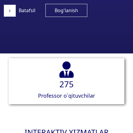
Batafsil
Bog'lanish
275
Professor o`qituvchilar
INTERAKTIV XIZMATLAR