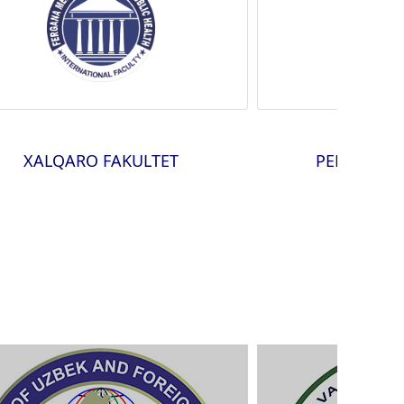
XALQARO FAKULTET
PEDIATRIYA