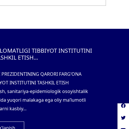
LOMATLIGI TIBBIYOT INSTITUTINI
SHKIL ETISH...
I PREZIDENTINING QARORI FARG‘ONA
YOT INSTITUTINI TASHKIL ETISH
sh, sanitariya-epidemiologik osoyishtalik
ida yuqori malakaga ega oliy ma’lumotli
rni kasbiy...
'lanish