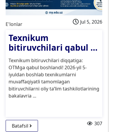
Jul 5, 2026
E'lonlar
E'l
Texnikum
K
bitiruvchilari qabul ...
O‘
sa
Texnikum bitiruvchilari diqqatiga:
as
OTMga qabul boshlandi! 2026-yil 5-
ti
iyuldan boshlab texnikumlarni
uc
muvaffaqiyatli tamomlagan
bitiruvchilarni oliy ta’lim tashkilotlarining
bakalavria ...
307
Batafsil