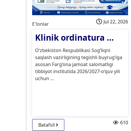
, 2026
Jul 22, 2026
E'lonlar
Klinik ordinatura ...
..
O‘zbekiston Respublikasi Sog‘liqni
saqlash vazirligining tegishli buyrug‘iga
asosan Farg‘ona jamoat salomatligi
tibbiyot institutida 2026/2027-o‘quv yili
uchun ...
ning
307
610
Batafsil