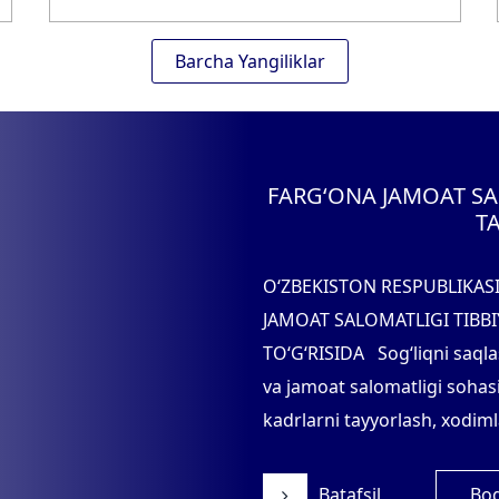
Barcha Yangiliklar
FARG‘ONA JAMOAT SA
TA
O‘ZBEKISTON RESPUBLIKAS
JAMOAT SALOMATLIGI TIBBI
TO‘G‘RISIDA Sog‘liqni saqla
va jamoat salomatligi sohas
kadrlarni tayyorlash, xodimla
Batafsil
Bog