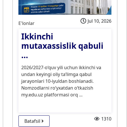
Jul 10, 2026
E'lonlar
Ikkinchi
mutaxassislik qabuli
...
2026/2027-o‘quv yili uchun ikkinchi va
undan keyingi oliy ta’limga qabul
jarayonlari 10-iyuldan boshlanadi.
Nomzodlarni ro‘yxatdan o‘tkazish
my.edu.uz platformasi orq ...
1310
Batafsil