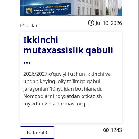
Jul 10, 2026
E'lonlar
Ikkinchi
mutaxassislik qabuli
...
2026/2027-o‘quv yili uchun ikkinchi va
undan keyingi oliy ta’limga qabul
jarayonlari 10-iyuldan boshlanadi.
Nomzodlarni ro‘yxatdan o‘tkazish
my.edu.uz platformasi orq ...
1243
Batafsil