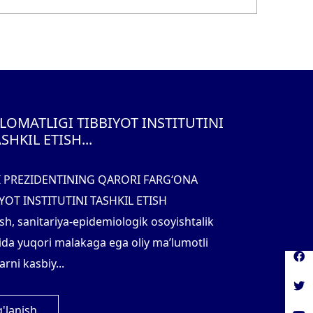
LOMATLIGI TIBBIYOT INSTITUTINI
SHKIL ETISH...
I PREZIDENTINING QARORI FARG‘ONA
YOT INSTITUTINI TASHKIL ETISH
sh, sanitariya-epidemiologik osoyishtalik
ida yuqori malakaga ega oliy ma’lumotli
rni kasbiy...
'lanish