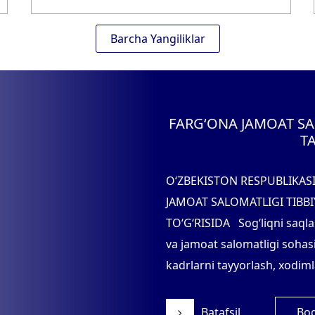
Barcha Yangiliklar
FARG‘ONA JAMOAT SA
TA
O‘ZBEKISTON RESPUBLIKAS
JAMOAT SALOMATLIGI TIBBI
TO‘G‘RISIDA Sog‘liqni saqla
va jamoat salomatligi sohas
kadrlarni tayyorlash, xodimla
Batafsil
Bog