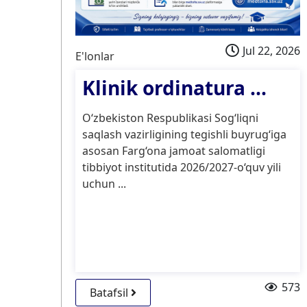
, 2026
Jul 22, 2026
E'lonlar
Klinik ordinatura ...
..
O‘zbekiston Respublikasi Sog‘liqni
saqlash vazirligining tegishli buyrug‘iga
asosan Farg‘ona jamoat salomatligi
tibbiyot institutida 2026/2027-o‘quv yili
uchun ...
ning
301
573
Batafsil