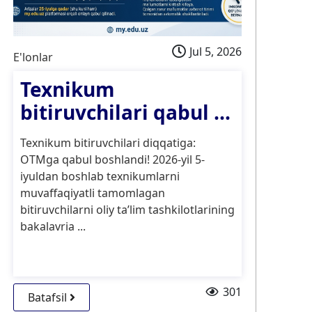
Jul 5, 2026
E'lonlar
E'l
Texnikum
K
bitiruvchilari qabul ...
O‘
sa
Texnikum bitiruvchilari diqqatiga:
as
OTMga qabul boshlandi! 2026-yil 5-
ti
iyuldan boshlab texnikumlarni
uc
muvaffaqiyatli tamomlagan
bitiruvchilarni oliy ta’lim tashkilotlarining
bakalavria ...
301
Batafsil