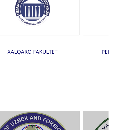
XALQARO FAKULTET
PEDIATRIYA