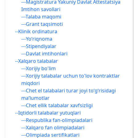
---Magistratura Yakuniy Davlat Attestatsiya
Imtihon savollari
---Talaba maqomi
---Grant taqsimoti
--Klinik ordinatura
---Yo‘riqnoma
---Stipendiyalar
---Davlat imtihonlari
--Хalqaro talabalar
---Xorijiy bo'lim
---Xorijiy talabalar uchun to'lov kontraktlar
miqdori
---Chet el talabalari turar joyi to‘g‘risidagi
ma’lumotlar
---Chet ellik talabalar xavfsizligi
--Iqtidorli talabalar yutuqlari
---Respublika fan-olimpiadalari
---Xalqaro fan olimpiadalari
---Olimpiada sertifikatlari