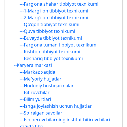
---Farg‘ona shahar tibbiyot texnikumi
---1-Marg‘ilon tibbiyot texnikumi
---2-Marg‘ilon tibbiyot texnikumi
---Qo‘qon tibbiyot texnikumi
---Quva tibbiyot texnikumi
---Buvayda tibbiyot texnikumi
---Farg‘ona tuman tibbiyot texnikumi
---Rishton tibbiyot texnikumi
---Beshariq tibbiyot texnikumi
--Karyera markazi
---Markaz xaqida
---Me`yoriy hujjatlar
---Hududiy boshqarmalar
---Bitiruvchilar
---Bilim yurtlari
---Ishga joylashish uchun hujjatlar
---So`ralgan savollar
---Ish beruvchilarning institut bitiruvchilari
xaqida fikri