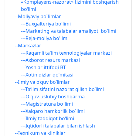
«Komplayens-nazorat» tizimini boshqarish
bo‘limi
--Moliyaviy bo`limlar
---Buxgalteriya bo'limi
---Marketing va talabalar amaliyoti bo'limi
---Reja-moliya bo'limi
--Markazlar
---Raqamli ta'lim texnologiyalar markazi
---Axborot resurs markazi
---Yoshlar ittifoqi BT
---Xotin qizlar qo‘mitasi
--Ilmiy va o‘quv bo‘limlar
---Ta’lim sifatini nazorat qilish bo‘limi
---O'quv-uslubiy boshqarma
---Magistratura bo`limi
---Xalqaro hamkorlik bo`limi
---Ilmiy-tadqiqot bo‘limi
---Iqtidorli talabalar bilan ishlash
--Texnikum va kliniklar