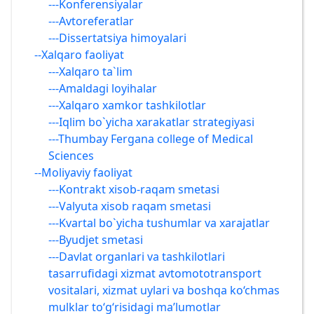
---Konferensiyalar
---Avtoreferatlar
---Dissertatsiya himoyalari
--Xalqaro faoliyat
---Xalqaro ta`lim
---Amaldagi loyihalar
---Xalqaro xamkor tashkilotlar
---Iqlim bo`yicha xarakatlar strategiyasi
---Thumbay Fergana college of Medical
Sciences
--Moliyaviy faoliyat
---Kontrakt xisob-raqam smetasi
---Valyuta xisob raqam smetasi
---Kvartal bo`yicha tushumlar va xarajatlar
---Byudjet smetasi
---Davlat organlari va tashkilotlari
tasarrufidagi xizmat avtomototransport
vositalari, xizmat uylari va boshqa ko‘chmas
mulklar to‘g‘risidagi ma’lumotlar