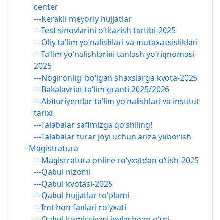
center
---Kerakli meyoriy hujjatlar
---Test sinovlarini o‘tkazish tartibi-2025
---Oliy taʼlim yoʻnalishlari va mutaxassisliklari
---Ta’lim yo‘nalishlarini tanlash yo‘riqnomasi-
2025
---Nogironligi bo‘lgan shaxslarga kvota-2025
---Bakalavriat ta‘lim granti 2025/2026
---Abituriyentlar ta’lim yo‘nalishlari va institut
tarixi
---Talabalar safimizga qo‘shiling!
---Talabalar turar joyi uchun ariza yuborish
--Magistratura
---Magistratura online ro‘yxatdan o‘tish-2025
---Qabul nizomi
---Qabul kvotasi-2025
---Qabul hujjatlar to'plami
---Imtihon fanlari ro'yxati
---Qabul komissiyasi joylashgan o‘rni