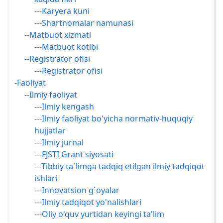
---Karyera kuni
---Shartnomalar namunasi
--Matbuot xizmati
---Matbuot kotibi
--Registrator ofisi
---Registrator ofisi
-Faoliyat
--Ilmiy faoliyat
---Ilmiy kengash
---Ilmiy faoliyat bo'yicha normativ-huquqiy
hujjatlar
---Ilmiy jurnal
---FJSTI Grant siyosati
---Tibbiy ta`limga tadqiq etilgan ilmiy tadqiqot
ishlari
---Innovatsion g`oyalar
---Ilmiy tadqiqot yo'nalishlari
---Oliy o'quv yurtidan keyingi ta'lim