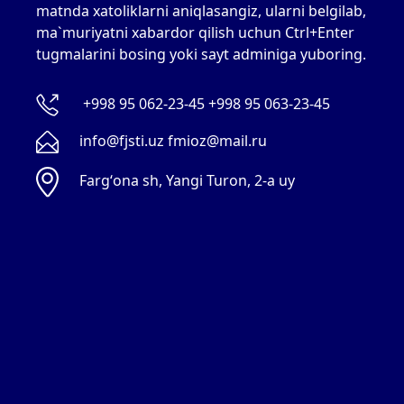
matnda xatoliklarni aniqlasangiz, ularni belgilab,
ma`muriyatni xabardor qilish uchun Ctrl+Enter
tugmalarini bosing yoki sayt adminiga yuboring.
+998 95 062-23-45 +998 95 063-23-45
info@fjsti.uz fmioz@mail.ru
Fargʻona sh, Yangi Turon, 2-a uy