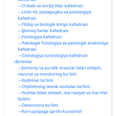
---O'zbek va xorijiy tillar kafedrasi
---Lotin tili, pedagogika va psixologiya
kafedrasi
---Tibbiy va biologik kimyo kafedrasi
---Ijtimoiy fanlar kafedrasi
---Fiziologiya kafedrasi
---Patologik fiziologiya va patologik anatomiya
kafedrasi
---Gistologiya va biologiya kafedrasi
--Bo‘limlar
---Jismoniy va yuridik shaxslar bilan ishlash,
nazorat va monitoring bo`limi
---Xodimlar bo‘limi
---O‘qitishning texnik vositalar bo‘limi
---Yoshlar bilan ishlash, ma`naviyat va ma`rifat
bolimi
---Devonxona bo'limi
---Korrupsiyaga qarshi kurashish