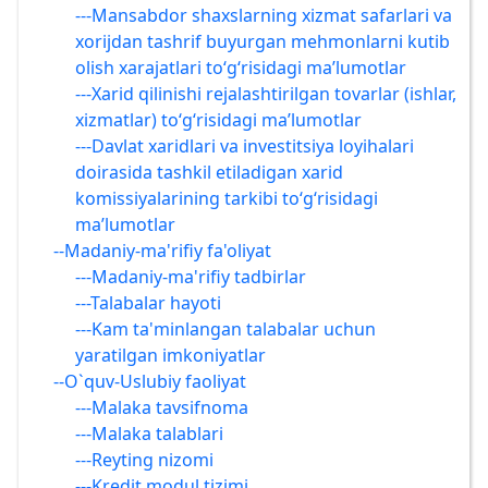
---Mansabdor shaxslarning xizmat safarlari va
xorijdan tashrif buyurgan mehmonlarni kutib
olish xarajatlari to‘g‘risidagi ma’lumotlar
---Xarid qilinishi rejalashtirilgan tovarlar (ishlar,
xizmatlar) to‘g‘risidagi ma’lumotlar
---Davlat xaridlari va investitsiya loyihalari
doirasida tashkil etiladigan xarid
komissiyalarining tarkibi to‘g‘risidagi
ma’lumotlar
--Madaniy-ma'rifiy fa'oliyat
---Madaniy-ma'rifiy tadbirlar
---Talabalar hayoti
---Kam ta'minlangan talabalar uchun
yaratilgan imkoniyatlar
--O`quv-Uslubiy faoliyat
---Malaka tavsifnoma
---Malaka talablari
---Reyting nizomi
---Kredit modul tizimi