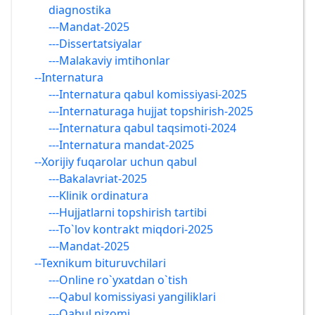
diagnostika
---Mandat-2025
---Dissertatsiyalar
---Malakaviy imtihonlar
--Internatura
---Internatura qabul komissiyasi-2025
---Internaturaga hujjat topshirish-2025
---Internatura qabul taqsimoti-2024
---Internatura mandat-2025
--Xorijiy fuqarolar uchun qabul
---Bakalavriat-2025
---Klinik ordinatura
---Hujjatlarni topshirish tartibi
---To`lov kontrakt miqdori-2025
---Mandat-2025
--Texnikum bituruvchilari
---Online ro`yxatdan o`tish
---Qabul komissiyasi yangiliklari
---Qabul nizomi