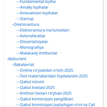
---Fundamental loyiha
---Amaliy loyihalar
---Innovatsion loyihalar
---Startup
--Doktorantura
---Doktorantura ma'lumotlari
---Avtoreferatlar
---Dissertatsiyalar
---Monografiya
---Malakaviy imtihonlar
-Abiturient
--Bakalavriat
---Online ro'yxatdan o'tish-2025
---Test materiallaridan foydalanish-2025
---Qabul nizomi
---Qabul kvotasi-2025
---Imtihon fanlari ro‘yhati-2025
---Qabul komissiyasi yangiliklari
---Qabul komissiyasi joylashgan o‘rni va Call