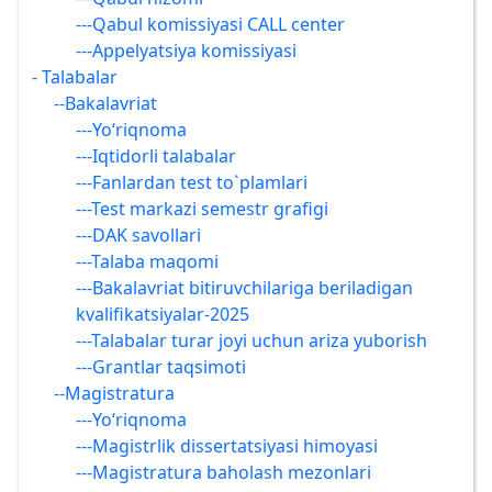
---Qabul komissiyasi CALL center
---Appelyatsiya komissiyasi
- Talabalar
--Bakalavriat
---Yo‘riqnoma
---Iqtidorli talabalar
---Fanlardan test to`plamlari
---Test markazi semestr grafigi
---DAK savollari
---Talaba maqomi
---Bakalavriat bitiruvchilariga beriladigan
kvalifikatsiyalar-2025
---Talabalar turar joyi uchun ariza yuborish
---Grantlar taqsimoti
--Magistratura
---Yo‘riqnoma
---Magistrlik dissertatsiyasi himoyasi
---Magistratura baholash mezonlari