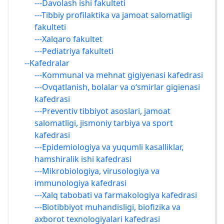
---Davolash ishi fakulteti
---Tibbiy profilaktika va jamoat salomatligi
fakulteti
---Xalqaro fakultet
---Pediatriya fakulteti
--Kafedralar
---Kommunal va mehnat gigiyenasi kafedrasi
---Ovqatlanish, bolalar va o‘smirlar gigienasi
kafedrasi
---Preventiv tibbiyot asoslari, jamoat
salomatligi, jismoniy tarbiya va sport
kafedrasi
---Epidemiologiya va yuqumli kasalliklar,
hamshiralik ishi kafedrasi
---Mikrobiologiya, virusologiya va
immunologiya kafedrasi
---Xalq tabobati va farmakologiya kafedrasi
---Biotibbiyot muhandisligi, biofizika va
axborot texnologiyalari kafedrasi