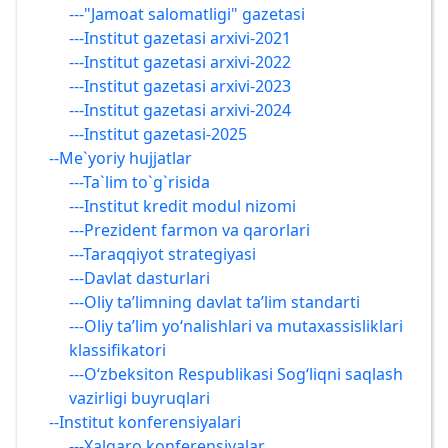
---"Jamoat salomatligi" gazetasi
---Institut gazetasi arxivi-2021
---Institut gazetasi arxivi-2022
---Institut gazetasi arxivi-2023
---Institut gazetasi arxivi-2024
---Institut gazetasi-2025
--Me`yoriy hujjatlar
---Ta`lim to`g`risida
---Institut kredit modul nizomi
---Prezident farmon va qarorlari
---Taraqqiyot strategiyasi
---Davlat dasturlari
---Oliy ta’limning davlat ta’lim standarti
---Oliy ta’lim yo‘nalishlari va mutaxassisliklari
klassifikatori
---O‘zbeksiton Respublikasi Sog‘liqni saqlash
vazirligi buyruqlari
--Institut konferensiyalari
---Xalqaro konferensiyalar