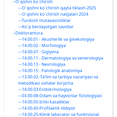
--O`qishni ko`chirish
---O`qishni ko`chirish qayta tiklash-2025
---O`qishni ko`chirish natijalari-2024
---Turdosh mutaxassisliklar
---Ko`p berilayotgan savollar
--Doktоrantura
---14.00.01 - Akusherlik va ginekologiya
---14.00.02 - Morfologiya
---14.00.07 - Gigiyena
---14.00.11 - Dermatologiya va venerologiya
---14.00.13 - Nevrologiya
---14.00.15 - Patologik anatomiya
---13.00.02.-Ta’lim va tarbiya nazariyasi va
metodikasi sohalar boʻyicha
---14.00.03.Endokrinologiya
---03.00.08-Odam va hayvonlar fiziologiyasi
---14.00.05-Ichki kasalliklar
---14.00.43-Profilaktik tibbyot
---14.00.25-Klinik laborator va funktsional