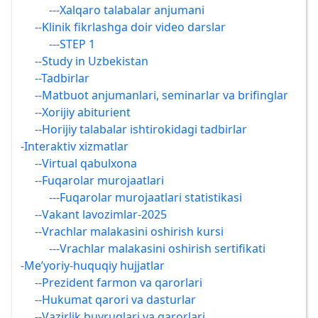
---Xalqaro talabalar anjumani
--Klinik fikrlashga doir video darslar
---STEP 1
--Study in Uzbekistan
--Tadbirlar
--Matbuot anjumanlari, seminarlar va brifinglar
--Xorijiy abiturient
--Horijiy talabalar ishtirokidagi tadbirlar
-Interaktiv xizmatlar
--Virtual qabulxona
--Fuqarolar murojaatlari
---Fuqarolar murojaatlari statistikasi
--Vakant lavozimlar-2025
--Vrachlar malakasini oshirish kursi
---Vrachlar malakasini oshirish sertifikati
-Me’yoriy-huquqiy hujjatlar
--Prezident farmon va qarorlari
--Hukumat qarori va dasturlar
--Vazirlik buyruqlari va qarorlari