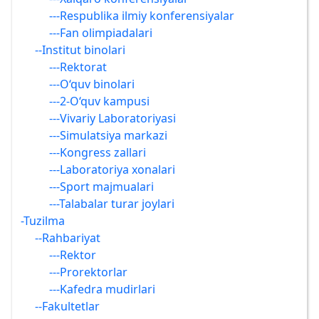
---Respublika ilmiy konferensiyalar
---Fan olimpiadalari
--Institut binolari
---Rektorat
---O‘quv binolari
---2-O‘quv kampusi
---Vivariy Laboratoriyasi
---Simulatsiya markazi
---Kongress zallari
---Laboratoriya xonalari
---Sport majmualari
---Talabalar turar joylari
-Tuzilma
--Rahbariyat
---Rektor
---Prorektorlar
---Kafedra mudirlari
--Fakultetlar