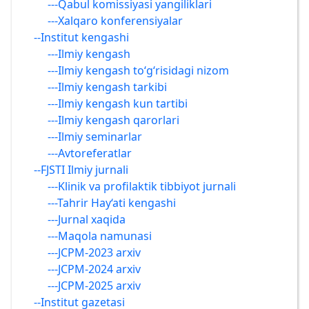
---Qabul komissiyasi yangiliklari
---Xalqaro konferensiyalar
--Institut kengashi
---Ilmiy kengash
---Ilmiy kengash to‘g‘risidagi nizom
---Ilmiy kengash tarkibi
---Ilmiy kengash kun tartibi
---Ilmiy kengash qarorlari
---Ilmiy seminarlar
---Avtoreferatlar
--FJSTI Ilmiy jurnali
---Klinik va profilaktik tibbiyot jurnali
---Tahrir Hay‘ati kengashi
---Jurnal xaqida
---Maqola namunasi
---JCPM-2023 arxiv
---JCPM-2024 arxiv
---JCPM-2025 arxiv
--Institut gazetasi