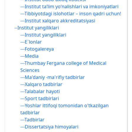
---Institut ta’lim yo‘nalishlari va imkoniyatlari
---Tibbiyotdagi islohotlar – inson qadri uchun!
---Institut xalqaro akkreditatsiyasi
--Institut yangiliklari
---Institut yangiliklari
---E`lonlar
---Fotogalereya
---Media
---Thumbay Fergana college of Medical
Sciences
---Ma'daniy -ma'rifiy tadbirlar
---Xalqaro tadbirlar
---Talabalar hayoti
---Sport tadbirlari
---Yoshlar ittifoqi tomonidan o'tkazilgan
tadbirlar
---Tadbirlar
---Dissertatsiya himoyalari