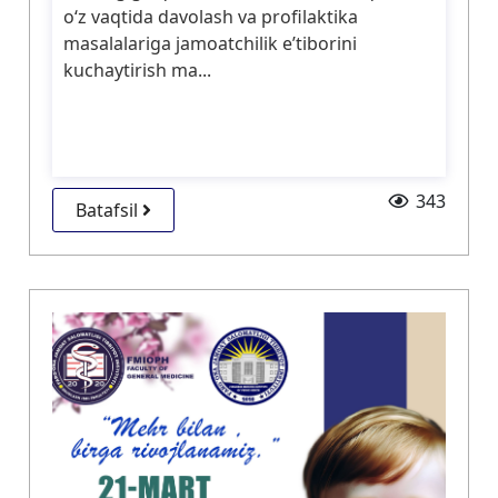
o‘z vaqtida davolash va profilaktika
masalalariga jamoatchilik e’tiborini
kuchaytirish ma...
343
Batafsil