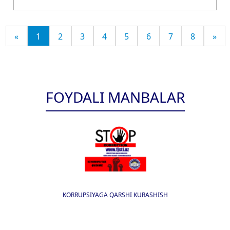
«
1
2
3
4
5
6
7
8
»
FOYDALI MANBALAR
KORRUPSIYAGA QARSHI KURASHISH