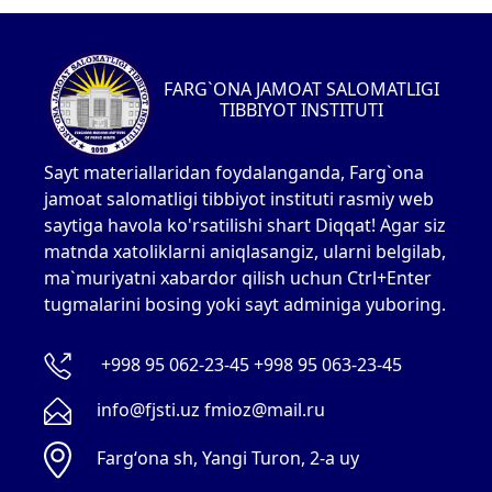
FARG`ONA JAMOAT SALOMATLIGI
TIBBIYOT INSTITUTI
Sayt materiallaridan foydalanganda, Farg`ona
jamoat salomatligi tibbiyot instituti rasmiy web
saytiga havola ko'rsatilishi shart Diqqat! Agar siz
matnda xatoliklarni aniqlasangiz, ularni belgilab,
ma`muriyatni xabardor qilish uchun Ctrl+Enter
tugmalarini bosing yoki sayt adminiga yuboring.
+998 95 062-23-45 +998 95 063-23-45
info@fjsti.uz fmioz@mail.ru
Fargʻona sh, Yangi Turon, 2-a uy