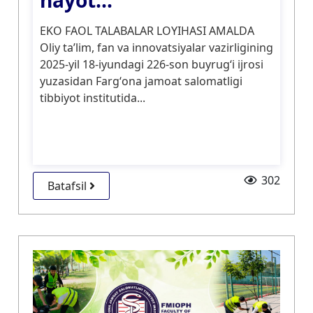
hayot...
EKO FAOL TALABALAR LOYIHASI AMALDA
Oliy taʼlim, fan va innovatsiyalar vazirligining
2025-yil 18-iyundagi 226-son buyrugʻi ijrosi
yuzasidan Fargʻona jamoat salomatligi
tibbiyot institutida...
302
Batafsil