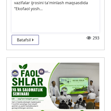
vazifalar ijrosini ta'minlash maqsasdida
“Ekofaol yosh...
293
Batafsil