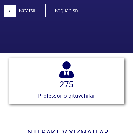
Batafsil
Bog'lanish
275
Professor o`qituvchilar
INTERAKTIV XIZMATLAR