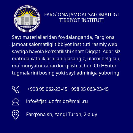
FARG`ONA JAMOAT SALOMATLIGI
TIBBIYOT INSTITUTI
Sayt materiallaridan foydalanganda, Farg`ona
jamoat salomatligi tibbiyot instituti rasmiy web
saytiga havola ko'rsatilishi shart Diqqat! Agar siz
matnda xatoliklarni aniqlasangiz, ularni belgilab,
ma`muriyatni xabardor qilish uchun Ctrl+Enter
tugmalarini bosing yoki sayt adminiga yuboring.
+998 95 062-23-45 +998 95 063-23-45
info@fjsti.uz fmioz@mail.ru
Fargʻona sh, Yangi Turon, 2-a uy