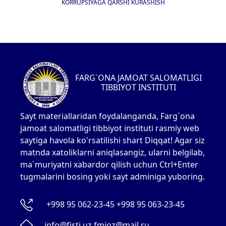
KORRUPSIYAGA QARSHI KURASHISH
FARG`ONA JAMOAT SALOMATLIGI
TIBBIYOT INSTITUTI
Sayt materiallaridan foydalanganda, Farg`ona
jamoat salomatligi tibbiyot instituti rasmiy web
saytiga havola ko'rsatilishi shart Diqqat! Agar siz
matnda xatoliklarni aniqlasangiz, ularni belgilab,
ma`muriyatni xabardor qilish uchun Ctrl+Enter
tugmalarini bosing yoki sayt adminiga yuboring.
+998 95 062-23-45 +998 95 063-23-45
info@fjsti.uz fmioz@mail.ru