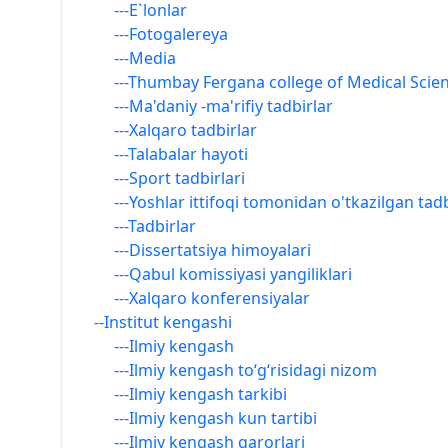
---E`lonlar
---Fotogalereya
---Media
---Thumbay Fergana college of Medical Scie
---Ma'daniy -ma'rifiy tadbirlar
---Xalqaro tadbirlar
---Talabalar hayoti
---Sport tadbirlari
---Yoshlar ittifoqi tomonidan o'tkazilgan tadb
---Tadbirlar
---Dissertatsiya himoyalari
---Qabul komissiyasi yangiliklari
---Xalqaro konferensiyalar
--Institut kengashi
---Ilmiy kengash
---Ilmiy kengash to‘g‘risidagi nizom
---Ilmiy kengash tarkibi
---Ilmiy kengash kun tartibi
---Ilmiy kengash qarorlari