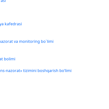
rasi
iya kafedrasi
, nazorat va monitoring bo`limi
at bolimi
s-nazorat» tizimini boshqarish bo‘limi