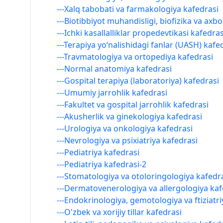
---Xalq tabobati va farmakologiya kafedrasi
---Biotibbiyot muhandisligi, biofizika va axb
---Ichki kasallalliklar propedevtikasi kafedras
---Terapiya yo‘nalishidagi fanlar (UASH) kafe
---Travmatologiya va ortopediya kafedrasi
---Normal anatomiya kafedrasi
---Gospital terapiya (laboratoriya) kafedrasi
---Umumiy jarrohlik kafedrasi
---Fakultet va gospital jarrohlik kafedrasi
---Akusherlik va ginekologiya kafedrasi
---Urologiya va onkologiya kafedrasi
---Nevrologiya va psixiatriya kafedrasi
---Pediatriya kafedrasi
---Pediatriya kafedrasi-2
---Stomatologiya va otoloringologiya kafedr
---Dermatovenerologiya va allergologiya kaf
---Endokrinologiya, gemotologiya va ftiziatri
---O'zbek va xorijiy tillar kafedrasi