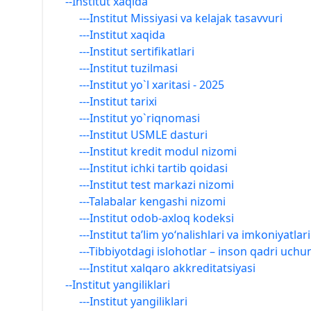
--Institut xaqida
---Institut Missiyasi va kelajak tasavvuri
---Institut xaqida
---Institut sertifikatlari
---Institut tuzilmasi
---Institut yo`l xaritasi - 2025
---Institut tarixi
---Institut yo`riqnomasi
---Institut USMLE dasturi
---Institut kredit modul nizomi
---Institut ichki tartib qoidasi
---Institut test markazi nizomi
---Talabalar kengashi nizomi
---Institut odob-axloq kodeksi
---Institut ta’lim yo‘nalishlari va imkoniyatlari
---Tibbiyotdagi islohotlar – inson qadri uchu
---Institut xalqaro akkreditatsiyasi
--Institut yangiliklari
---Institut yangiliklari