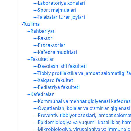
---Laboratoriya xonalari
---Sport majmualari
---Talabalar turar joylari
-Tuzilma
--Rahbariyat
---Rektor
---Prorektorlar
---Kafedra mudirlari
--Fakultetlar
---Davolash ishi fakulteti
---Tibbiy profilaktika va jamoat salomatligi fa
---Xalqaro fakultet
---Pediatriya fakulteti
--Kafedralar
---Kommunal va mehnat gigiyenasi kafedras
---Ovqatlanish, bolalar va o‘smirlar gigienasi
---Preventiv tibbiyot asoslari, jamoat salomat
---Epidemiologiya va yuqumli kasalliklar, ham
---Mikrobiologiya, virusologiya va immunolo