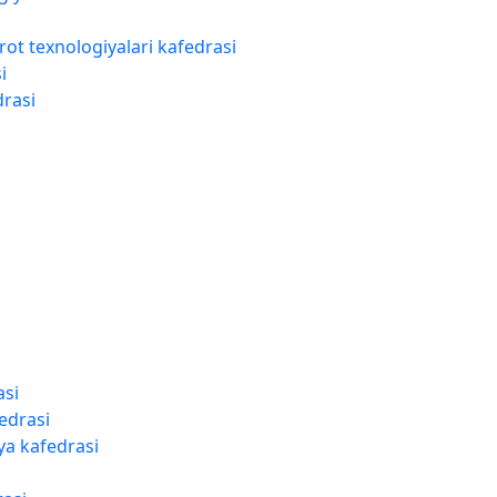
orot texnologiyalari kafedrasi
i
drasi
asi
edrasi
ya kafedrasi