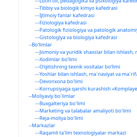
---Lotin tili, pedagogika va psixologiya kafed
---Tibbiy va biologik kimyo kafedrasi
---Ijtimoiy fanlar kafedrasi
---Fiziologiya kafedrasi
---Patologik fiziologiya va patologik anatom
---Gistologiya va biologiya kafedrasi
--Bo‘limlar
---Jismoniy va yuridik shaxslar bilan ishlash
---Xodimlar bo‘limi
---O‘qitishning texnik vositalar bo‘limi
---Yoshlar bilan ishlash, ma`naviyat va ma`rif
---Devonxona bo'limi
---Korrupsiyaga qarshi kurashish «Komplayen
--Moliyaviy bo`limlar
---Buxgalteriya bo'limi
---Marketing va talabalar amaliyoti bo'limi
---Reja-moliya bo'limi
--Markazlar
---Raqamli ta'lim texnologiyalar markazi