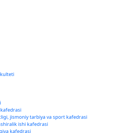
kulteti
i
 kafedrasi
ligi, jismoniy tarbiya va sport kafedrasi
shiralik ishi kafedrasi
giya kafedrasi