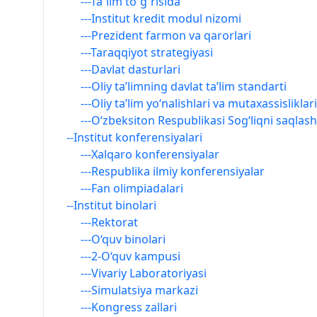
---Ta`lim to`g`risida
---Institut kredit modul nizomi
---Prezident farmon va qarorlari
---Taraqqiyot strategiyasi
---Davlat dasturlari
---Oliy ta’limning davlat ta’lim standarti
---Oliy ta’lim yo‘nalishlari va mutaxassisliklari
---O‘zbeksiton Respublikasi Sog‘liqni saqlash 
--Institut konferensiyalari
---Xalqaro konferensiyalar
---Respublika ilmiy konferensiyalar
---Fan olimpiadalari
--Institut binolari
---Rektorat
---O‘quv binolari
---2-O‘quv kampusi
---Vivariy Laboratoriyasi
---Simulatsiya markazi
---Kongress zallari