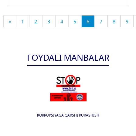
«
1
2
3
4
5
6
7
8
9
FOYDALI MANBALAR
KORRUPSIYAGA QARSHI KURASHISH