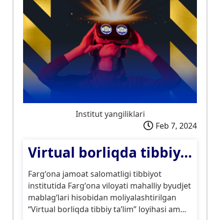
Institut yangiliklari
Feb 7, 2024
Virtual borliqda tibbiy...
Fargʻona jamoat salomatligi tibbiyot
institutida Fargʻona viloyati mahalliy byudjet
mablagʻlari hisobidan moliyalashtirilgan
“Virtual borliqda tibbiy taʼlim” loyihasi am...