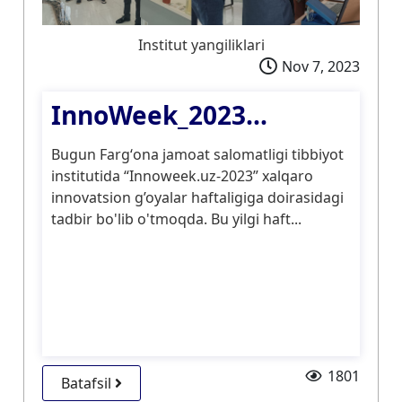
Institut yangiliklari
Nov 7, 2023
InnoWeek_2023...
Bugun Fargʻona jamoat salomatligi tibbiyot
institutida “Innoweek.uz-2023” xalqaro
innovatsion g’oyalar haftaligiga doirasidagi
tadbir bo'lib o'tmoqda. Bu yilgi haft...
1801
Batafsil