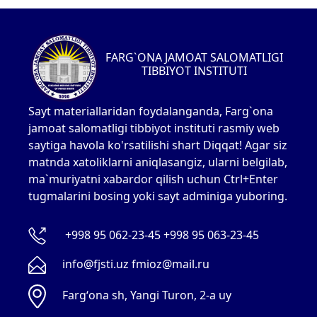
FARG`ONA JAMOAT SALOMATLIGI
TIBBIYOT INSTITUTI
Sayt materiallaridan foydalanganda, Farg`ona
jamoat salomatligi tibbiyot instituti rasmiy web
saytiga havola ko'rsatilishi shart Diqqat! Agar siz
matnda xatoliklarni aniqlasangiz, ularni belgilab,
ma`muriyatni xabardor qilish uchun Ctrl+Enter
tugmalarini bosing yoki sayt adminiga yuboring.
+998 95 062-23-45 +998 95 063-23-45
info@fjsti.uz fmioz@mail.ru
Fargʻona sh, Yangi Turon, 2-a uy