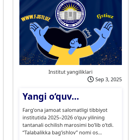
Institut yangiliklari
Sep 3, 2025
Yangi o‘quv...
Fargʻona jamoat salomatligi tibbiyot
institutida 2025–2026 o‘quv yilining
tantanali ochilish marosimi bo‘lib o‘tdi.
“Talabalikka bag‘ishlov” nomi os...