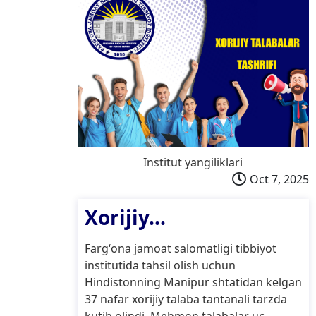
Institut yangiliklari
Oct 7, 2025
Xorijiy...
Fargʻona jamoat salomatligi tibbiyot
institutida tahsil olish uchun
Hindistonning Manipur shtatidan kelgan
37 nafar xorijiy talaba tantanali tarzda