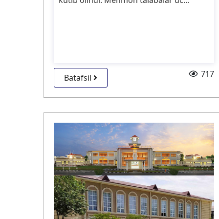
kutib olindi. Mehmon talabalar uc...
717
Batafsil