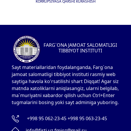
KORRUPSIYAGA QARSHI KURASHISH
FARG`ONA JAMOAT SALOMATLIGI
TIBBIYOT INSTITUTI
Sayt materiallaridan foydalanganda, Farg`ona
jamoat salomatligi tibbiyot instituti rasmiy web
saytiga havola ko'rsatilishi shart Diqqat! Agar siz
matnda xatoliklarni aniqlasangiz, ularni belgilab,
ma`muriyatni xabardor qilish uchun Ctrl+Enter
tugmalarini bosing yoki sayt adminiga yuboring.
+998 95 062-23-45 +998 95 063-23-45
info@fjsti.uz fmioz@mail.ru