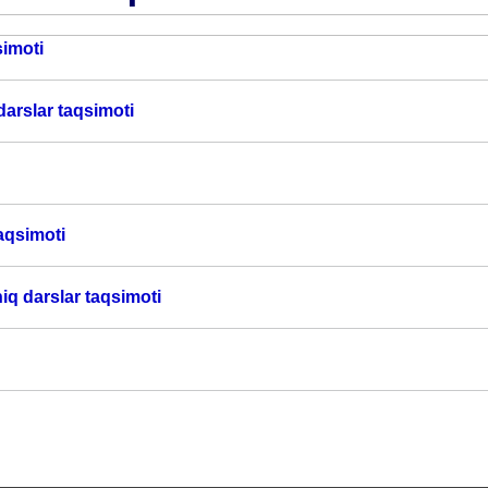
simoti
arslar taqsimoti
taqsimoti
hiq darslar taqsimoti