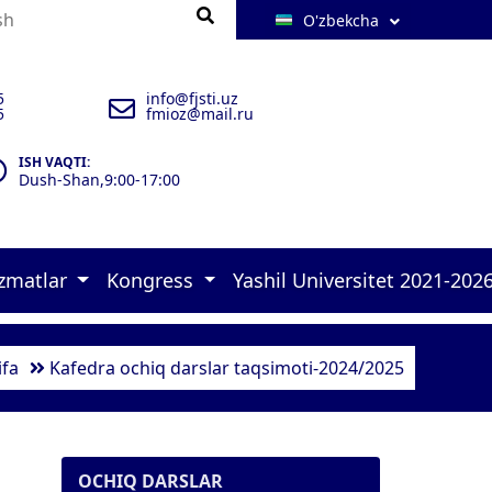
O'zbekcha
5
info@fjsti.uz
5
fmioz@mail.ru
ISH VAQTI:
Dush-Shan,9:00-17:00
izmatlar
Kongress
Yashil Universitet 2021-202
 brifinglar 
rlar 
ulxona 
zimlar-2025 
 murojaatlari    
 malakasini oshirish kursi   
 Konrgress dasturi 
 Green university-2026 
 17 goals of UN Policies 
 Quyosh panellar 
 Aholini ro‘yxatga olish  
 Ekofaol yoshlar loyihasi 1 
 Ekofaol yoshlar loyihasi 2 
 Ekofaol xodim 
ifa
Kafedra ochiq darslar taqsimoti-2024/2025
OCHIQ DARSLAR