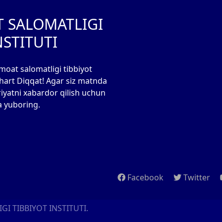
T SALOMATLIGI
NSTITUTI
moat salomatligi tibbiyot
 shart Diqqat! Agar siz matnda
riyatni xabardor qilish uchun
a yuboring.
Facebook
Twitter
I TIBBIYOT INSTITUTI.