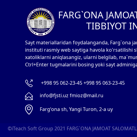
FARG`ONA JAMOA
TIBBIYOT I
Sayt materiallaridan foydalanganda, Farg`ona ja
instituti rasmiy web saytiga havola ko'rsatilishi
xatoliklarni aniqlasangiz, ularni belgilab, ma`mu
Ctrl+Enter tugmalarini bosing yoki sayt adminig
+998 95 062-23-45 +998 95 063-23-45
info@fjsti.uz fmioz@mail.ru
Fargʻona sh, Yangi Turon, 2-a uy
©iTeach Soft Group 2021
FARG`ONA JAMOAT SALOMATLIG