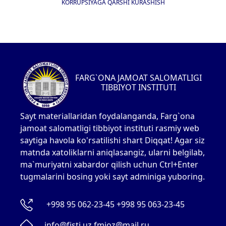
KORRUPSIYAGA QARSHI KURASHISH
FARG`ONA JAMOAT SALOMATLIGI
TIBBIYOT INSTITUTI
Sayt materiallaridan foydalanganda, Farg`ona
jamoat salomatligi tibbiyot instituti rasmiy web
saytiga havola ko'rsatilishi shart Diqqat! Agar siz
matnda xatoliklarni aniqlasangiz, ularni belgilab,
ma`muriyatni xabardor qilish uchun Ctrl+Enter
tugmalarini bosing yoki sayt adminiga yuboring.
+998 95 062-23-45 +998 95 063-23-45
info@fjsti.uz fmioz@mail.ru