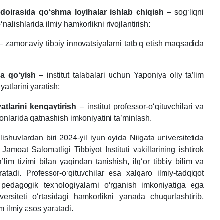
doirasida qo‘shma loyihalar ishlab chiqish
– sog‘liqni
nalishlarida ilmiy hamkorlikni rivojlantirish;
 zamonaviy tibbiy innovatsiyalarni tatbiq etish maqsadida
ga qo‘yish
– institut talabalari uchun Yaponiya oliy ta’lim
atlarini yaratish;
atlarini kengaytirish
– institut professor-o‘qituvchilari va
yonlarida qatnashish imkoniyatini ta’minlash.
uvlardan biri 2024-yil iyun oyida Niigata universitetida
amoat Salomatligi Tibbiyot Instituti vakillarining ishtirok
lim tizimi bilan yaqindan tanishish, ilg‘or tibbiy bilim va
tadi. Professor-o‘qituvchilar esa xalqaro ilmiy-tadqiqot
r pedagogik texnologiyalarni o‘rganish imkoniyatiga ega
versiteti o‘rtasidagi hamkorlikni yanada chuqurlashtirib,
 ilmiy asos yaratadi.