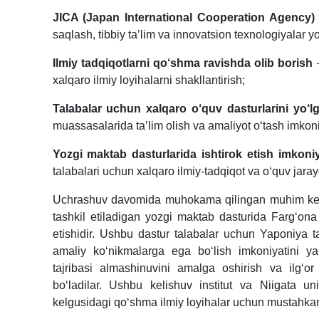
JICA (Japan International Cooperation Agency) 
saqlash, tibbiy ta’lim va innovatsion texnologiyalar yo‘
Ilmiy tadqiqotlarni qo‘shma ravishda olib borish
–
xalqaro ilmiy loyihalarni shakllantirish;
Talabalar uchun xalqaro o‘quv dasturlarini yo‘l
muassasalarida ta’lim olish va amaliyot o‘tash imkoniy
Yozgi maktab dasturlarida ishtirok etish imkoniy
talabalari uchun xalqaro ilmiy-tadqiqot va o‘quv jara
Uchrashuv davomida muhokama qilingan muhim kelish
tashkil etiladigan yozgi maktab dasturida Farg‘ona J
etishidir. Ushbu dastur talabalar uchun Yaponiya ta’
amaliy ko‘nikmalarga ega bo‘lish imkoniyatini yara
tajribasi almashinuvini amalga oshirish va ilg‘o
bo‘ladilar. Ushbu kelishuv institut va Niigata uni
kelgusidagi qo‘shma ilmiy loyihalar uchun mustahkam