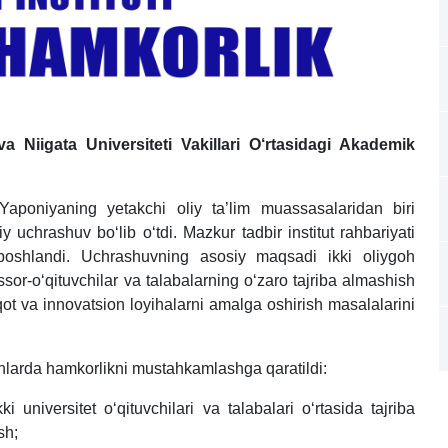
va Niigata Universiteti Vakillari O‘rtasidagi Akademik
 Yaponiyaning yetakchi oliy ta’lim muassasalaridan biri
y uchrashuv bo‘lib o‘tdi. Mazkur tadbir institut rahbariyati
 boshlandi. Uchrashuvning asosiy maqsadi ikki oliygoh
ssor-o‘qituvchilar va talabalarning o‘zaro tajriba almashish
qot va innovatsion loyihalarni amalga oshirish masalalarini
shlarda hamkorlikni mustahkamlashga qaratildi:
ki universitet o‘qituvchilari va talabalari o‘rtasida tajriba
sh;