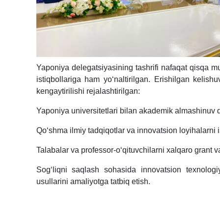
Yaponiya delegatsiyasining tashrifi nafaqat qisqa mu
istiqbollariga ham yo‘naltirilgan. Erishilgan kelis
kengaytirilishi rejalashtirilgan:
Yaponiya universitetlari bilan akademik almashinuv da
Qo‘shma ilmiy tadqiqotlar va innovatsion loyihalarni
Talabalar va professor-o‘qituvchilarni xalqaro grant va
Sog‘liqni saqlash sohasida innovatsion texnologi
usullarini amaliyotga tatbiq etish.