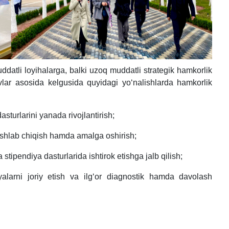
ddatli loyihalarga, balki uzoq muddatli strategik hamkorlik
huvlar asosida kelgusida quyidagi yo‘nalishlarda hamkorlik
sturlarini yanada rivojlantirish;
 ishlab chiqish hamda amalga oshirish;
 stipendiya dasturlarida ishtirok etishga jalb qilish;
yalarni joriy etish va ilg‘or diagnostik hamda davolash