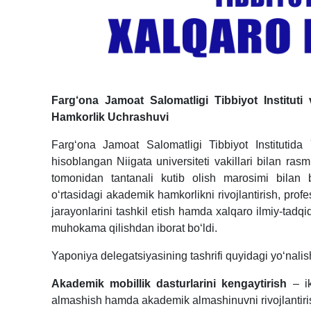
Farg‘ona Jamoat Salomatligi Tibbiyot Instituti 
Hamkorlik Uchrashuvi
Farg‘ona Jamoat Salomatligi Tibbiyot Institutida
hisoblangan Niigata universiteti vakillari bilan rasmi
tomonidan tantanali kutib olish marosimi bilan
o‘rtasidagi akademik hamkorlikni rivojlantirish, profe
jarayonlarini tashkil etish hamda xalqaro ilmiy-tadqi
muhokama qilishdan iborat bo‘ldi.
Yaponiya delegatsiyasining tashrifi quyidagi yo‘nali
Akademik mobillik dasturlarini kengaytirish
– ik
almashish hamda akademik almashinuvni rivojlantiri