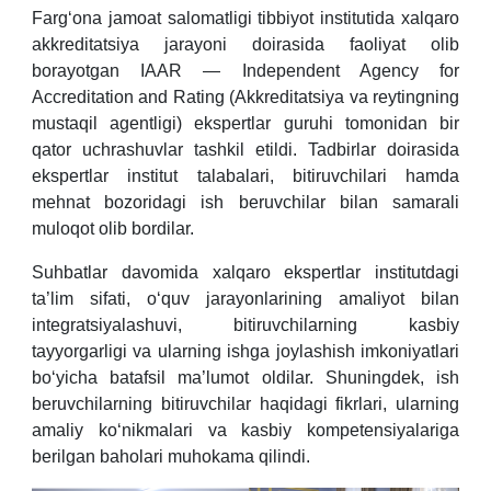
Farg‘ona jamoat salomatligi tibbiyot institutida xalqaro
akkreditatsiya jarayoni doirasida faoliyat olib
borayotgan IAAR — Independent Agency for
Accreditation and Rating (Akkreditatsiya va reytingning
mustaqil agentligi) ekspertlar guruhi tomonidan bir
qator uchrashuvlar tashkil etildi. Tadbirlar doirasida
ekspertlar institut talabalari, bitiruvchilari hamda
mehnat bozoridagi ish beruvchilar bilan samarali
muloqot olib bordilar.
Suhbatlar davomida xalqaro ekspertlar institutdagi
ta’lim sifati, o‘quv jarayonlarining amaliyot bilan
integratsiyalashuvi, bitiruvchilarning kasbiy
tayyorgarligi va ularning ishga joylashish imkoniyatlari
bo‘yicha batafsil ma’lumot oldilar. Shuningdek, ish
beruvchilarning bitiruvchilar haqidagi fikrlari, ularning
amaliy ko‘nikmalari va kasbiy kompetensiyalariga
berilgan baholari muhokama qilindi.