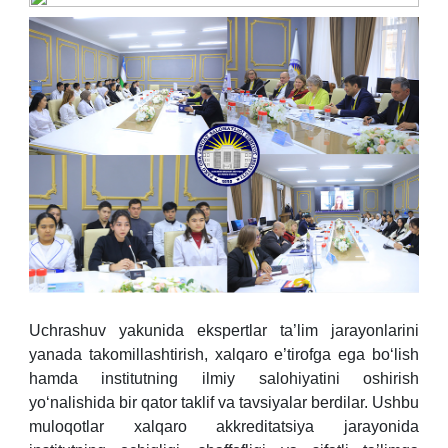
Uchrashuv yakunida ekspertlar ta’lim jarayonlarini
yanada takomillashtirish, xalqaro e’tirofga ega bo‘lish
hamda institutning ilmiy salohiyatini oshirish
yo‘nalishida bir qator taklif va tavsiyalar berdilar. Ushbu
muloqotlar xalqaro akkreditatsiya jarayonida