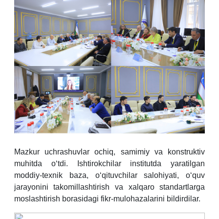
Mazkur uchrashuvlar ochiq, samimiy va konstruktiv
muhitda o‘tdi. Ishtirokchilar institutda yaratilgan
moddiy-texnik baza, o‘qituvchilar salohiyati, o‘quv
jarayonini takomillashtirish va xalqaro standartlarga
moslashtirish borasidagi fikr-mulohazalarini bildirdilar.