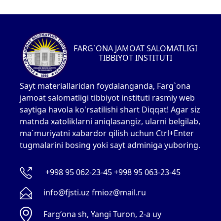
FARG`ONA JAMOAT SALOMATLIGI
TIBBIYOT INSTITUTI
Sayt materiallaridan foydalanganda, Farg`ona
jamoat salomatligi tibbiyot instituti rasmiy web
saytiga havola ko'rsatilishi shart Diqqat! Agar siz
matnda xatoliklarni aniqlasangiz, ularni belgilab,
ma`muriyatni xabardor qilish uchun Ctrl+Enter
tugmalarini bosing yoki sayt adminiga yuboring.
+998 95 062-23-45 +998 95 063-23-45
info@fjsti.uz fmioz@mail.ru
Fargʻona sh, Yangi Turon, 2-a uy