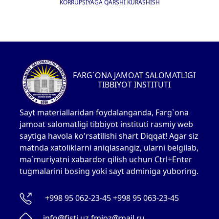
KORRUPSIYAGA QARSHI KURASHISH
FARG`ONA JAMOAT SALOMATLIGI
TIBBIYOT INSTITUTI
Sayt materiallaridan foydalanganda, Farg`ona
jamoat salomatligi tibbiyot instituti rasmiy web
saytiga havola ko'rsatilishi shart Diqqat! Agar siz
matnda xatoliklarni aniqlasangiz, ularni belgilab,
ma`muriyatni xabardor qilish uchun Ctrl+Enter
tugmalarini bosing yoki sayt adminiga yuboring.
+998 95 062-23-45 +998 95 063-23-45
info@fjsti.uz fmioz@mail.ru